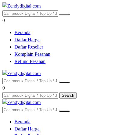
0
Beranda
Daftar Harga
Daftar Reseller
Komplain Pesanan
Refund Pesanan
0
Search
Beranda
Daftar Harga