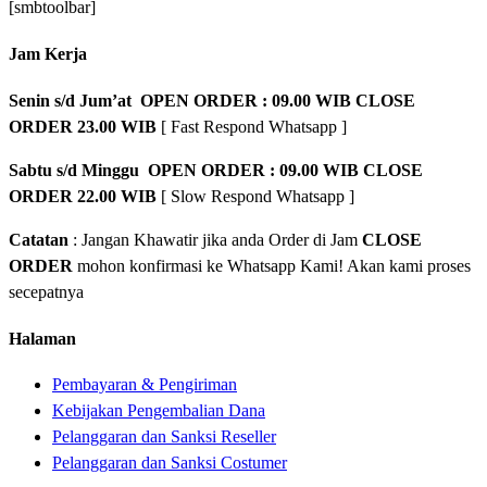
[smbtoolbar]
Jam Kerja
Senin s/d Jum’at OPEN ORDER : 09.00 WIB CLOSE
ORDER 23.00 WIB
[ Fast Respond Whatsapp ]
Sabtu s/d Minggu OPEN ORDER : 09.00 WIB CLOSE
ORDER 22.00 WIB
[ Slow Respond Whatsapp ]
Catatan
: Jangan Khawatir jika anda Order di Jam
CLOSE
ORDER
mohon konfirmasi ke Whatsapp Kami! Akan kami proses
secepatnya
Halaman
Pembayaran & Pengiriman
Kebijakan Pengembalian Dana
Pelanggaran dan Sanksi Reseller
Pelanggaran dan Sanksi Costumer