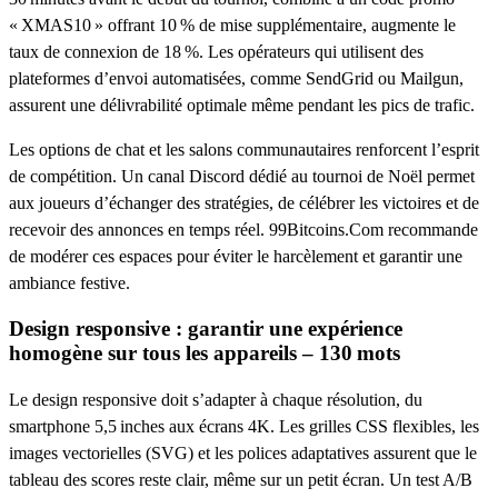
« XMAS10 » offrant 10 % de mise supplémentaire, augmente le
taux de connexion de 18 %. Les opérateurs qui utilisent des
plateformes d’envoi automatisées, comme SendGrid ou Mailgun,
assurent une délivrabilité optimale même pendant les pics de trafic.
Les options de chat et les salons communautaires renforcent l’esprit
de compétition. Un canal Discord dédié au tournoi de Noël permet
aux joueurs d’échanger des stratégies, de célébrer les victoires et de
recevoir des annonces en temps réel. 99Bitcoins.Com recommande
de modérer ces espaces pour éviter le harcèlement et garantir une
ambiance festive.
Design responsive : garantir une expérience
homogène sur tous les appareils – 130 mots
Le design responsive doit s’adapter à chaque résolution, du
smartphone 5,5 inches aux écrans 4K. Les grilles CSS flexibles, les
images vectorielles (SVG) et les polices adaptatives assurent que le
tableau des scores reste clair, même sur un petit écran. Un test A/B