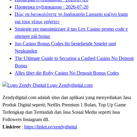
Проверка публикации · 2026-07-20
Πώς να διευκολύνετε τη διαδικασία Lussurio καζίνο login
για τους νέους χρήστες
Strategie per massimizzare il tuo Lex Casino promo code e
ottenere più bonus
Joo Casino Bonus Codes für bestehende Spieler und
Neukunden
The Ultimate Guide to Securing a Cashed Casino No Deposit
Bonus
Alles über die Roby Casino No Deposit Bonus Codes
Zendydigital.com adalah situs dan aplikasi yang menyediakan Jasa
Produk Digital seperti; Netflix Premium 1 Bulan, Top Up Game
Terlengkap dan Termudah dan Jasa Sosial Media seperti Jasa
Followers Instagram dll.
Linktree
:
https://linktr.ee/zendydigital