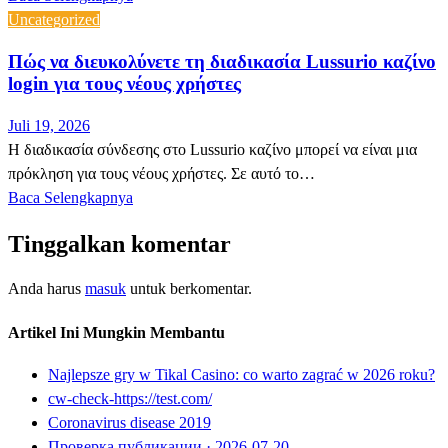
Uncategorized
Πώς να διευκολύνετε τη διαδικασία Lussurio καζίνο
login για τους νέους χρήστες
Juli 19, 2026
Η διαδικασία σύνδεσης στο Lussurio καζίνο μπορεί να είναι μια
πρόκληση για τους νέους χρήστες. Σε αυτό το…
Baca Selengkapnya
Tinggalkan komentar
Anda harus
masuk
untuk berkomentar.
Artikel Ini Mungkin Membantu
Najlepsze gry w Tikal Casino: co warto zagrać w 2026 roku?
cw-check-https://test.com/
Coronavirus disease 2019
Проверка публикации · 2026-07-20