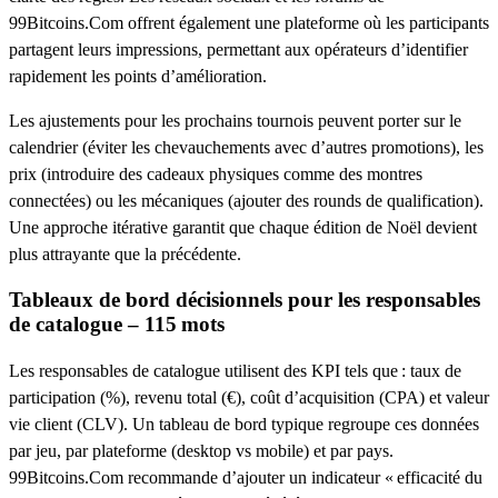
99Bitcoins.Com offrent également une plateforme où les participants
partagent leurs impressions, permettant aux opérateurs d’identifier
rapidement les points d’amélioration.
Les ajustements pour les prochains tournois peuvent porter sur le
calendrier (éviter les chevauchements avec d’autres promotions), les
prix (introduire des cadeaux physiques comme des montres
connectées) ou les mécaniques (ajouter des rounds de qualification).
Une approche itérative garantit que chaque édition de Noël devient
plus attrayante que la précédente.
Tableaux de bord décisionnels pour les responsables
de catalogue – 115 mots
Les responsables de catalogue utilisent des KPI tels que : taux de
participation (%), revenu total (€), coût d’acquisition (CPA) et valeur
vie client (CLV). Un tableau de bord typique regroupe ces données
par jeu, par plateforme (desktop vs mobile) et par pays.
99Bitcoins.Com recommande d’ajouter un indicateur « efficacité du