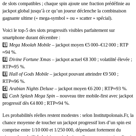
de slots compatibles ; chaque spin ajoute une fraction prédéfinie au
jackpot global jusqu’à ce qu’un joueur déclenche la combinaison
gagnante ultime (« mega‑symbol » ou « scatter » spécial).
Voici le top‑5 des slots progressifs visibles parfaitement sur
smartphone durant décembre :
1️⃣
Mega Moolah Mobile
– jackpot moyen €5 000–€12 000 ; RTP
≈94 %.
2️⃣
Divine Fortune Xmas
– jackpot actuel €8 300 ; volatilité élevée ;
RTP≈95 %.
3️⃣
Hall of Gods Mobile
– jackpot pouvant atteindre €9 500 ;
RTP≈96 %.
4️⃣
Arabian Nights Deluxe
– jackpot moyen €6 200 ; RTP≈93 %.
5️⃣
Cash Splash Mega Spin
– nouveau titre mobile‑first avec jackpot
progressif dès €4 800 ; RTP≈94 %.
Les probabilités réelles restent modestes : selon Institutpolonais.Fr, la
chance moyenne de toucher un jackpot progressif lors d’un spin est
comprise entre 1/10 000 et 1/250 000, dépendant fortement du