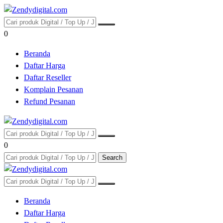
0
Beranda
Daftar Harga
Daftar Reseller
Komplain Pesanan
Refund Pesanan
0
Search
Beranda
Daftar Harga