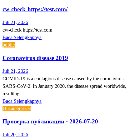
cw-check-https://test.com/
Juli 21, 2026
cw-check https://test.com
Baca Selengkapnya
public
Coronavirus disease 2019
Juli 21, 2026
COVID-19 is a contagious disease caused by the coronavirus
SARS-CoV-2. In January 2020, the disease spread worldwide,
resulting…
Baca Selengkapnya
Uncategorized
Проверка публикации · 2026-07-20
Juli 20, 2026