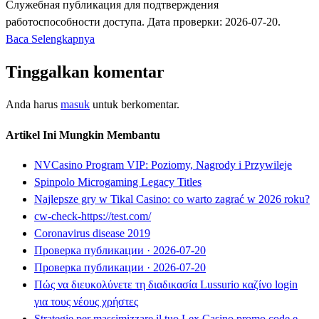
Служебная публикация для подтверждения
работоспособности доступа. Дата проверки: 2026-07-20.
Baca Selengkapnya
Tinggalkan komentar
Anda harus
masuk
untuk berkomentar.
Artikel Ini Mungkin Membantu
NVCasino Program VIP: Poziomy, Nagrody i Przywileje
Spinpolo Microgaming Legacy Titles
Najlepsze gry w Tikal Casino: co warto zagrać w 2026 roku?
cw-check-https://test.com/
Coronavirus disease 2019
Проверка публикации · 2026-07-20
Проверка публикации · 2026-07-20
Πώς να διευκολύνετε τη διαδικασία Lussurio καζίνο login
για τους νέους χρήστες
Strategie per massimizzare il tuo Lex Casino promo code e