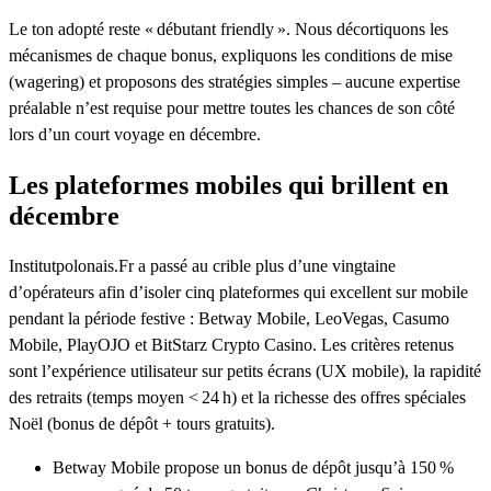
Le ton adopté reste « débutant friendly ». Nous décortiquons les
mécanismes de chaque bonus, expliquons les conditions de mise
(wagering) et proposons des stratégies simples – aucune expertise
préalable n’est requise pour mettre toutes les chances de son côté
lors d’un court voyage en décembre.
Les plateformes mobiles qui brillent en
décembre
Institutpolonais.Fr a passé au crible plus d’une vingtaine
d’opérateurs afin d’isoler cinq plateformes qui excellent sur mobile
pendant la période festive : Betway Mobile, LeoVegas, Casumo
Mobile, PlayOJO et BitStarz Crypto Casino. Les critères retenus
sont l’expérience utilisateur sur petits écrans (UX mobile), la rapidité
des retraits (temps moyen < 24 h) et la richesse des offres spéciales
Noël (bonus de dépôt + tours gratuits).
Betway Mobile propose un bonus de dépôt jusqu’à 150 %