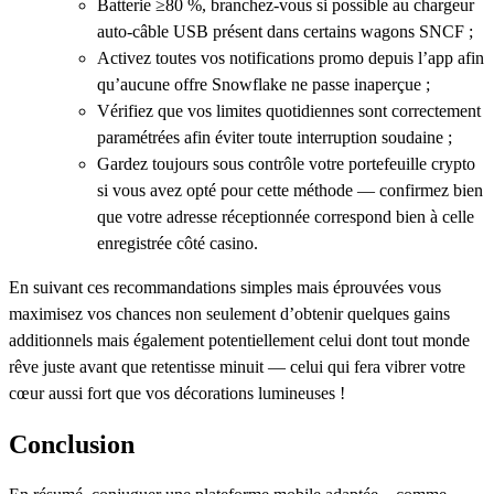
Batterie ≥80 %, branchez‐vous si possible au chargeur
auto‐câble USB présent dans certains wagons SNCF ;
Activez toutes vos notifications promo depuis l’app afin
qu’aucune offre Snowflake ne passe inaperçue ;
Vérifiez que vos limites quotidiennes sont correctement
paramétrées afin éviter toute interruption soudaine ;
Gardez toujours sous contrôle votre portefeuille crypto
si vous avez opté pour cette méthode — confirmez bien
que votre adresse réceptionnée correspond bien à celle
enregistrée côté casino.
En suivant ces recommandations simples mais éprouvées vous
maximisez vos chances non seulement d’obtenir quelques gains
additionnels mais également potentiellement celui dont tout monde
rêve juste avant que retentisse minuit — celui qui fera vibrer votre
cœur aussi fort que vos décorations lumineuses !
Conclusion