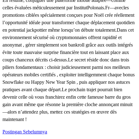
En résumé, conjuguer une plateforme mobile adaptée—comme
celles évaluées méticuleusement par InstitutPolonais.Fr—avecles
promotions ciblées spécialement conçues pour Noël crée réellement
l’opportunité idéale pour transformer chaque déplacement quotidien
en potential jackpottier même lorsqu’on débute totalement.Dans cet
environnement sécurisé où cryptomonnaies offrent rapidité et
anonymat , gérer simplement son bankroll grâce aux outils intégrés
évite toute mauvaise surprise financière tout en laissant place aux
coups chanceux décrits ci‑dessus.Le secret réside donc dans trois
piliers fondamentaux : choisir judicieusement parmi nos meilleurs
opérateurs mobiles certifiés , exploiter intelligemment chaque bonus
Snowflake ou Happy New Year Spin , puis appliquer nos astuces
pratiques avant chaque départ.Le prochain trajet pourrait bien
devenir celle où vous franchirez enfin cette fameuse barre du gros
gain avant même que résonne la première cloche annonçant minuit
—alors n’attendez plus, mettez ces stratégies en œuvre dès
maintenant !
Postingan Sebelumnya