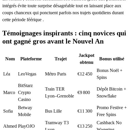
intégrés évite toute surprise désagréable tout en laissant place aux
coups chanceux qui ponctuent parfois nos trajets quotidiens durant
cette période féérique .
Témoignages inspirants : cinq novices qui
ont gagné gros avant le Nouvel An
Jackpot
Nom
Plateforme
Trajet
Bonus utilisé
obtenu
Bonus Noël +
Léa
LeoVegas
Métro Paris
€12 450
Spins
BitStarz
Train TER
Dépôt Bitcoin +
Marco
Crypto
€9 800
Lyon–Grenoble
Snowflake
Casino
Betway
Promo Festive +
Sofia
Bus Lille
€11 300
Mobile
Free Spins
Tramway T3
Cashback No
Ahmed
PlayOJO
€13 250
Lyon
Wagering