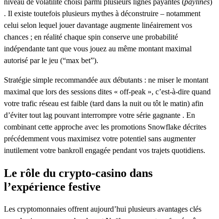
niveau de volatilité choisi parmi plusieurs lignes payantes (
paylines
)
. Il existe toutefois plusieurs mythes à déconstruire – notamment
celui selon lequel jouer davantage augmente linéairement vos
chances ; en réalité chaque spin conserve une probabilité
indépendante tant que vous jouez au même montant maximal
autorisé par le jeu (“max bet”).
Stratégie simple recommandée aux débutants : ne miser le montant
maximal que lors des sessions dites « off‑peak », c’est‑à‑dire quand
votre trafic réseau est faible (tard dans la nuit ou tôt le matin) afin
d’éviter tout lag pouvant interrompre votre série gagnante . En
combinant cette approche avec les promotions Snowflake décrites
précédemment vous maximisez votre potentiel sans augmenter
inutilement votre bankroll engagée pendant vos trajets quotidiens.
Le rôle du crypto‑casino dans
l’expérience festive
Les cryptomonnaies offrent aujourd’hui plusieurs avantages clés