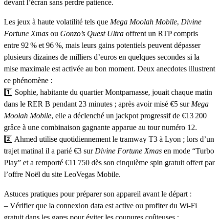
devant l’écran sans perdre patience.
Les jeux à haute volatilité tels que
Mega Moolah Mobile
,
Divine
Fortune Xmas
ou
Gonzo’s Quest Ultra
offrent un RTP compris
entre 92 % et 96 %, mais leurs gains potentiels peuvent dépasser
plusieurs dizaines de milliers d’euros en quelques secondes si la
mise maximale est activée au bon moment. Deux anecdotes illustrent
ce phénomène :
1️⃣ Sophie, habitante du quartier Montparnasse, jouait chaque matin
dans le RER B pendant 23 minutes ; après avoir misé €5 sur
Mega
Moolah Mobile
, elle a déclenché un jackpot progressif de €13 200
grâce à une combinaison gagnante apparue au tour numéro 12.
2️⃣ Ahmed utilise quotidiennement le tramway T3 à Lyon ; lors d’un
trajet matinal il a parié €3 sur
Divine Fortune Xmas
en mode “Turbo
Play” et a remporté €11 750 dès son cinquième spin gratuit offert par
l’offre Noël du site LeoVegas Mobile.
Astuces pratiques pour préparer son appareil avant le départ :
– Vérifier que la connexion data est active ou profiter du Wi‑Fi
gratuit dans les gares pour éviter les coupures coûteuses ;