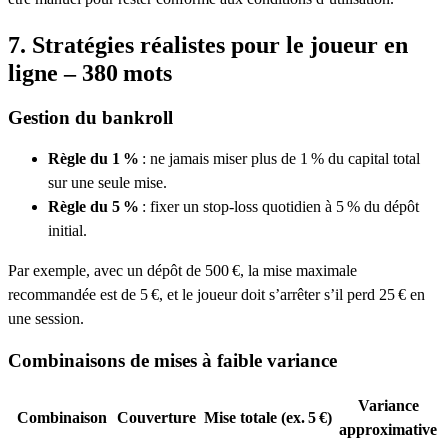
7. Stratégies réalistes pour le joueur en
ligne – 380 mots
Gestion du bankroll
Règle du 1 %
: ne jamais miser plus de 1 % du capital total
sur une seule mise.
Règle du 5 %
: fixer un stop‑loss quotidien à 5 % du dépôt
initial.
Par exemple, avec un dépôt de 500 €, la mise maximale
recommandée est de 5 €, et le joueur doit s’arrêter s’il perd 25 € en
une session.
Combinaisons de mises à faible variance
Variance
Combinaison
Couverture
Mise totale (ex. 5 €)
approximative