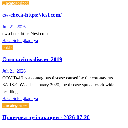
Uncategorized
cw-check-https://test.com/
Juli 21, 2026
cw-check https://test.com
Baca Selengkapnya
public
Coronavirus disease 2019
Juli 21, 2026
COVID-19 is a contagious disease caused by the coronavirus
SARS-CoV-2. In January 2020, the disease spread worldwide,
resulting…
Baca Selengkapnya
Uncategorized
Проверка публикации · 2026-07-20