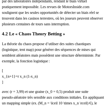
par des laboratoires indépendants, rendant le biais virtuel
pratiquement impossible. Les revues de MotorsInside.com
soulignent que les seules opportunités de détecter un biais réel se
trouvent dans les casinos terrestres, où les joueurs peuvent observer
plusieurs centaines de tours sans interruption.
4.2 Le « Chaos Theory Betting »
La théorie du chaos propose d’utiliser des suites chaotiques
(logistique, tent map) pour générer des séquences de mises qui
semblent aléatoires mais possèdent une structure déterministe. Par
exemple, la fonction logistique :
[
x_{n+1}=r x_n (1-x_n)
]
avec (r = 3,99) et une graine (x_0 = 0,5) produit une suite
pseudo‑aléatoire très sensible aux conditions initiales. En appliquant
un mapping simple (ex. (M_n = \lceil 10 \times x_n \rceil) €), le