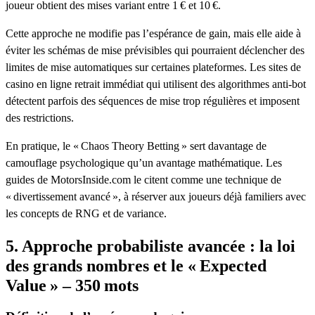
joueur obtient des mises variant entre 1 € et 10 €.
Cette approche ne modifie pas l’espérance de gain, mais elle aide à
éviter les schémas de mise prévisibles qui pourraient déclencher des
limites de mise automatiques sur certaines plateformes. Les sites de
casino en ligne retrait immédiat qui utilisent des algorithmes anti‑bot
détectent parfois des séquences de mise trop régulières et imposent
des restrictions.
En pratique, le « Chaos Theory Betting » sert davantage de
camouflage psychologique qu’un avantage mathématique. Les
guides de MotorsInside.com le citent comme une technique de
« divertissement avancé », à réserver aux joueurs déjà familiers avec
les concepts de RNG et de variance.
5. Approche probabiliste avancée : la loi
des grands nombres et le « Expected
Value » – 350 mots