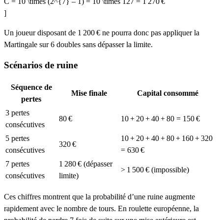
C = 10 \times (2^{7} – 1) = 10 \times 127 = 1 270 €
]
Un joueur disposant de 1 200 € ne pourra donc pas appliquer la
Martingale sur 6 doubles sans dépasser la limite.
Scénarios de ruine
Séquence de
Mise finale
Capital consommé
pertes
3 pertes
80 €
10 + 20 + 40 + 80 = 150 €
consécutives
5 pertes
10 + 20 + 40 + 80 + 160 + 320
320 €
consécutives
= 630 €
7 pertes
1 280 € (dépasser
> 1 500 € (impossible)
consécutives
limite)
Ces chiffres montrent que la probabilité d’une ruine augmente
rapidement avec le nombre de tours. En roulette européenne, la