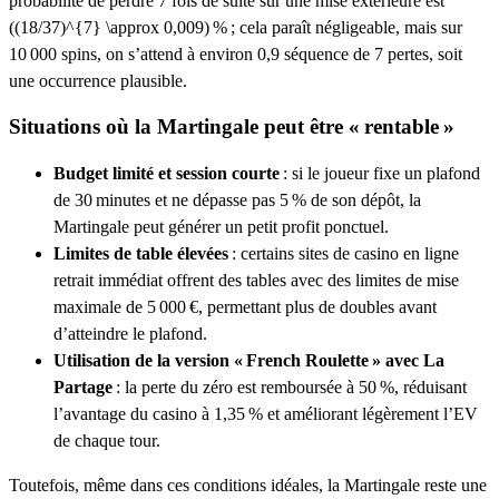
probabilité de perdre 7 fois de suite sur une mise extérieure est
((18/37)^{7} \approx 0,009) % ; cela paraît négligeable, mais sur
10 000 spins, on s’attend à environ 0,9 séquence de 7 pertes, soit
une occurrence plausible.
Situations où la Martingale peut être « rentable »
Budget limité et session courte
: si le joueur fixe un plafond
de 30 minutes et ne dépasse pas 5 % de son dépôt, la
Martingale peut générer un petit profit ponctuel.
Limites de table élevées
: certains sites de casino en ligne
retrait immédiat offrent des tables avec des limites de mise
maximale de 5 000 €, permettant plus de doubles avant
d’atteindre le plafond.
Utilisation de la version « French Roulette » avec La
Partage
: la perte du zéro est remboursée à 50 %, réduisant
l’avantage du casino à 1,35 % et améliorant légèrement l’EV
de chaque tour.
Toutefois, même dans ces conditions idéales, la Martingale reste une