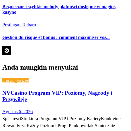
Bezpieczne i szybkie metody płatności dostępne w magius
kasyno
Postingan Terbaru
Gestion du risque et bonus : comment maximiser vos...
Anda mungkin menyukai
Uncategorized
NVCasino Program VIP: Poziomy, Nagrody i
Przywileje
Agustus 6, 2026
Spis treściStruktura Programu VIP i Poziomy KarieryKonkretne
Rewandy za Każdy Poziom i Progi PunktoweJak Skutecznie