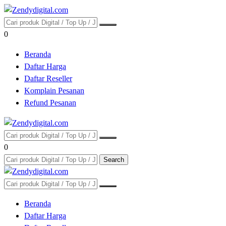
0
Beranda
Daftar Harga
Daftar Reseller
Komplain Pesanan
Refund Pesanan
0
Search
Beranda
Daftar Harga