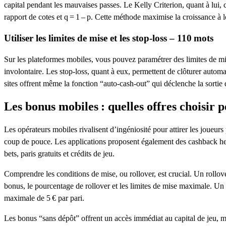
capital pendant les mauvaises passes. Le Kelly Criterion, quant à lui, ca
rapport de cotes et q = 1 – p. Cette méthode maximise la croissance à lo
Utiliser les limites de mise et les stop‑loss – 110 mots
Sur les plateformes mobiles, vous pouvez paramétrer des limites de mi
involontaire. Les stop‑loss, quant à eux, permettent de clôturer autom
sites offrent même la fonction “auto‑cash‑out” qui déclenche la sortie dè
Les bonus mobiles : quelles offres choisir 
Les opérateurs mobiles rivalisent d’ingéniosité pour attirer les joueur
coup de pouce. Les applications proposent également des cashback h
bets, paris gratuits et crédits de jeu.
Comprendre les conditions de mise, ou rollover, est crucial. Un rollov
bonus, le pourcentage de rollover et les limites de mise maximale. Un
maximale de 5 € par pari.
Les bonus “sans dépôt” offrent un accès immédiat au capital de jeu, m