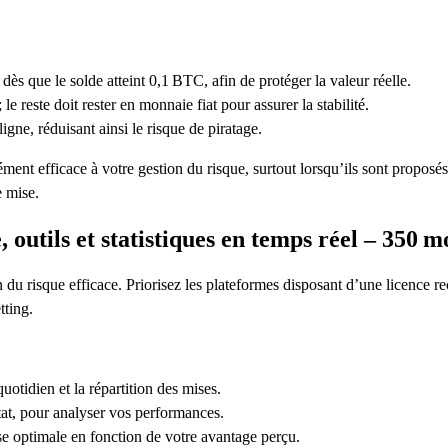
 que le solde atteint 0,1 BTC, afin de protéger la valeur réelle.
le reste doit rester en monnaie fiat pour assurer la stabilité.
igne, réduisant ainsi le risque de piratage.
t efficace à votre gestion du risque, surtout lorsqu’ils sont proposés 
e mise.
outils et statistiques en temps réel – 350 m
on du risque efficace. Priorisez les plateformes disposant d’une licence
tting.
quotidien et la répartition des mises.
ltat, pour analyser vos performances.
se optimale en fonction de votre avantage perçu.