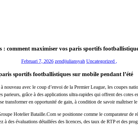
 : comment maximiser vos paris sportifs footballistiqu
Februari 7, 2026
zendijuliansyah
Uncategorized
,
ris sportifs footballistiques sur mobile pendant l’été
ent à nouveau avec le coup d’envoi de la Premier League, les coupes nation
 parieurs, grâce à des applications ultra‑rapides qui offrent des cotes e
transformer en opportunité de gain, à condition de savoir maîtriser le 
e Groupe Hotelier Bataille.Com se positionne comme le comparateur de réf
ez à des évaluations détaillées des licences, des taux de RTP et des prog