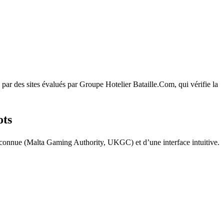
par des sites évalués par Groupe Hotelier Bataille.Com, qui vérifie la
ots
 reconnue (Malta Gaming Authority, UKGC) et d’une interface intuitive.