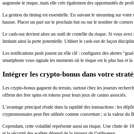
augmente le risque, mais elle crée également des opportunités de profit
La gestion du timing est essentielle. En suivant le streaming sur votre
hausse. Placer un pari sur le prochain but ou sur le nombre de corners d
Le cash‑out devient alors un outil de contrôle du risque. Si vous avez
limitant ainsi la perte potentielle. Utiliser le cash‑out de façon discipl
Les notifications push jouent un rôle clé : configurez des alertes “go
smartphone vous signale les moments où le risque est le plus bas et la 
Intégrer les crypto‑bonus dans votre straté
Les crypto‑bonus gagnent du terrain, surtout chez les joueurs recher
offrent des free spins en tokens pour leurs jeux de casino associés.
L’avantage principal réside dans la rapidité des transactions : les dépôt
cryptomonnaies peut être utilisée comme couverture ; si la valeur du 
Cependant, cette volatilité représente aussi un risque. Une chute de 10
et la sécurité des wallets dépend de la rigueur de l’utilisateur.