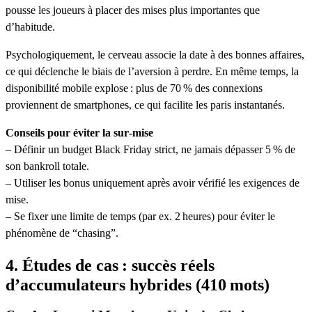
pousse les joueurs à placer des mises plus importantes que
d’habitude.
Psychologiquement, le cerveau associe la date à des bonnes affaires,
ce qui déclenche le biais de l’aversion à perdre. En même temps, la
disponibilité mobile explose : plus de 70 % des connexions
proviennent de smartphones, ce qui facilite les paris instantanés.
Conseils pour éviter la sur‑mise
– Définir un budget Black Friday strict, ne jamais dépasser 5 % de
son bankroll totale.
– Utiliser les bonus uniquement après avoir vérifié les exigences de
mise.
– Se fixer une limite de temps (par ex. 2 heures) pour éviter le
phénomène de “chasing”.
4. Études de cas : succès réels
d’accumulateurs hybrides (410 mots)