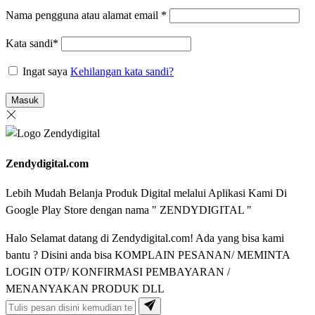
Nama pengguna atau alamat email
*
Kata sandi
*
Ingat saya
Kehilangan kata sandi?
Masuk
Zendydigital.com
Lebih Mudah Belanja Produk Digital melalui Aplikasi Kami Di
Google Play Store dengan nama " ZENDYDIGITAL "
Halo Selamat datang di Zendydigital.com! Ada yang bisa kami
bantu ? Disini anda bisa KOMPLAIN PESANAN/ MEMINTA
LOGIN OTP/ KONFIRMASI PEMBAYARAN /
MENANYAKAN PRODUK DLL