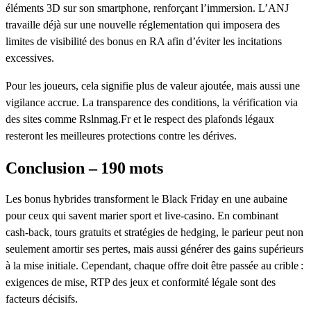
éléments 3D sur son smartphone, renforçant l’immersion. L’ANJ
travaille déjà sur une nouvelle réglementation qui imposera des
limites de visibilité des bonus en RA afin d’éviter les incitations
excessives.
Pour les joueurs, cela signifie plus de valeur ajoutée, mais aussi une
vigilance accrue. La transparence des conditions, la vérification via
des sites comme Rslnmag.Fr et le respect des plafonds légaux
resteront les meilleures protections contre les dérives.
Conclusion – 190 mots
Les bonus hybrides transforment le Black Friday en une aubaine
pour ceux qui savent marier sport et live‑casino. En combinant
cash‑back, tours gratuits et stratégies de hedging, le parieur peut non
seulement amortir ses pertes, mais aussi générer des gains supérieurs
à la mise initiale. Cependant, chaque offre doit être passée au crible :
exigences de mise, RTP des jeux et conformité légale sont des
facteurs décisifs.