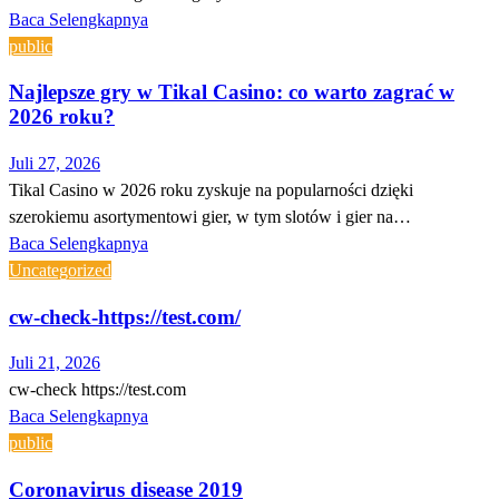
Baca Selengkapnya
public
Najlepsze gry w Tikal Casino: co warto zagrać w
2026 roku?
Juli 27, 2026
Tikal Casino w 2026 roku zyskuje na popularności dzięki
szerokiemu asortymentowi gier, w tym slotów i gier na…
Baca Selengkapnya
Uncategorized
cw-check-https://test.com/
Juli 21, 2026
cw-check https://test.com
Baca Selengkapnya
public
Coronavirus disease 2019