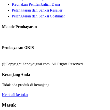
Kebijakan Pengembalian Dana
Pelanggaran dan Sanksi Reseller
Pelanggaran dan Sanksi Costumer
Metode Pembayaran
Pembayaran QRIS
@Copyright Zendydigital.com. All Rights Reserved
Keranjang Anda
Tidak ada produk di keranjang.
Kembali ke toko
Masuk