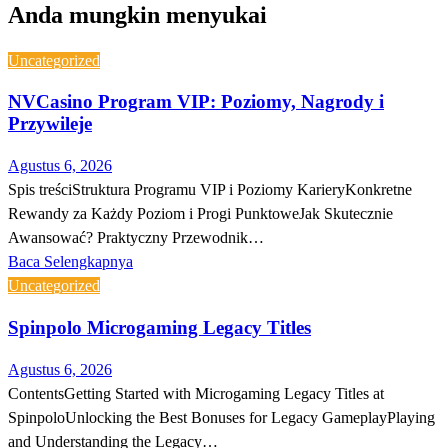
Anda mungkin menyukai
Uncategorized
NVCasino Program VIP: Poziomy, Nagrody i
Przywileje
Agustus 6, 2026
Spis treściStruktura Programu VIP i Poziomy KarieryKonkretne
Rewandy za Każdy Poziom i Progi PunktoweJak Skutecznie
Awansować? Praktyczny Przewodnik…
Baca Selengkapnya
Uncategorized
Spinpolo Microgaming Legacy Titles
Agustus 6, 2026
ContentsGetting Started with Microgaming Legacy Titles at
SpinpoloUnlocking the Best Bonuses for Legacy GameplayPlaying
and Understanding the Legacy…