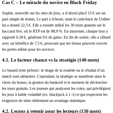
Cas C – Le miracle du novice en Black Friday
Sophie, nouvelle sur les sites de jeux, a d’abord placé 15 € sur un
pari simple de tennis. Le pari a échoué, mais le cash‑back de Unibet
lui a donné 22,5 €. Elle a ensuite utilisé les 30 tours gratuits sur le
baccarat live, où le RTP est de 98,9 %. En moyenne, chaque tour a
rapporté 0,30 €, générant 9 € de gains. En fin de soirée, elle a clôturé
avec un bénéfice de 7,5 €, prouvant que les bonus peuvent couvrir
les pertes même pour les novices.
4.1. Le facteur chance vs la stratégie (140 mots)
Le hasard reste présent : le tirage de la roulette ou le résultat d’un
match sont aléatoires. Cependant, la stratégie se manifeste dans le
choix du bonus, la gestion du bankroll et le moment de déclencher
les tours gratuits. Les joueurs qui analysent les cotes, qui privilégient
les jeux à faible volatilité (ex. blackjack à 1 :1) et qui respectent les
exigences de mise obtiennent un avantage statistique.
4.2. Leçons à retenir pour les lecteurs (130 mots)