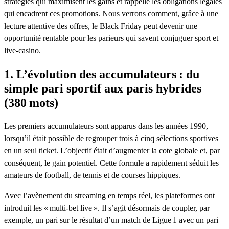
stratégies qui maximisent les gains et rappelle les obligations légales
qui encadrent ces promotions. Nous verrons comment, grâce à une
lecture attentive des offres, le Black Friday peut devenir une
opportunité rentable pour les parieurs qui savent conjuguer sport et
live‑casino.
1. L’évolution des accumulateurs : du
simple pari sportif aux paris hybrides
(380 mots)
Les premiers accumulateurs sont apparus dans les années 1990,
lorsqu’il était possible de regrouper trois à cinq sélections sportives
en un seul ticket. L’objectif était d’augmenter la cote globale et, par
conséquent, le gain potentiel. Cette formule a rapidement séduit les
amateurs de football, de tennis et de courses hippiques.
Avec l’avènement du streaming en temps réel, les plateformes ont
introduit les « multi‑bet live ». Il s’agit désormais de coupler, par
exemple, un pari sur le résultat d’un match de Ligue 1 avec un pari