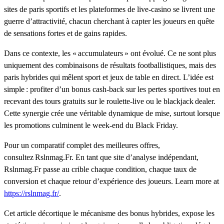
sites de paris sportifs et les plateformes de live‑casino se livrent une
guerre d’attractivité, chacun cherchant à capter les joueurs en quête
de sensations fortes et de gains rapides.
Dans ce contexte, les « accumulateurs » ont évolué. Ce ne sont plus
uniquement des combinaisons de résultats footballistiques, mais des
paris hybrides qui mêlent sport et jeux de table en direct. L’idée est
simple : profiter d’un bonus cash‑back sur les pertes sportives tout en
recevant des tours gratuits sur le roulette‑live ou le blackjack dealer.
Cette synergie crée une véritable dynamique de mise, surtout lorsque
les promotions culminent le week‑end du Black Friday.
Pour un comparatif complet des meilleures offres,
consultez Rslnmag.Fr. En tant que site d’analyse indépendant,
Rslnmag.Fr passe au crible chaque condition, chaque taux de
conversion et chaque retour d’expérience des joueurs. Learn more at
https://rslnmag.fr/
.
Cet article décortique le mécanisme des bonus hybrides, expose les