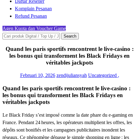
Daftar Reseller
Komplain Pesanan
Refund Pesanan
Agen Kuota dan Voucher Game
Search
Quand les paris sportifs rencontrent le live‑casino :
les bonus qui transforment les Black Fridays en
véritables jackpots
Februari 10, 2026
zendijuliansyah
Uncategorized
,
Quand les paris sportifs rencontrent le live‑casino :
les bonus qui transforment les Black Fridays en
véritables jackpots
Le Black Friday s’est imposé comme la date phare du e‑gaming en
France. Pendant 24 heures, les opérateurs multiplient les offres, les
dépôts sont bonifiés et les campagnes publicitaires inondent les
réseaux. Ce phénomène dépasse le simple shopping en ligne : les