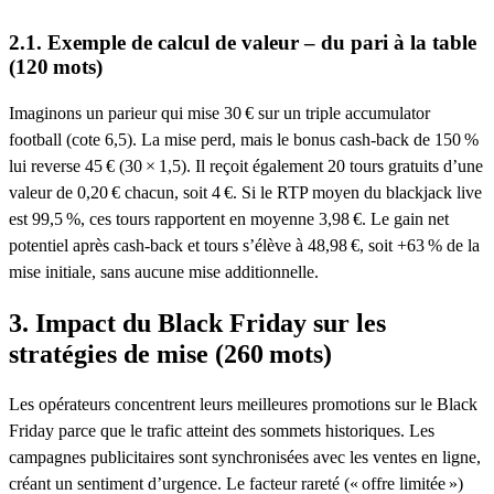
2.1. Exemple de calcul de valeur – du pari à la table
(120 mots)
Imaginons un parieur qui mise 30 € sur un triple accumulator
football (cote 6,5). La mise perd, mais le bonus cash‑back de 150 %
lui reverse 45 € (30 × 1,5). Il reçoit également 20 tours gratuits d’une
valeur de 0,20 € chacun, soit 4 €. Si le RTP moyen du blackjack live
est 99,5 %, ces tours rapportent en moyenne 3,98 €. Le gain net
potentiel après cash‑back et tours s’élève à 48,98 €, soit +63 % de la
mise initiale, sans aucune mise additionnelle.
3. Impact du Black Friday sur les
stratégies de mise (260 mots)
Les opérateurs concentrent leurs meilleures promotions sur le Black
Friday parce que le trafic atteint des sommets historiques. Les
campagnes publicitaires sont synchronisées avec les ventes en ligne,
créant un sentiment d’urgence. Le facteur rareté (« offre limitée »)