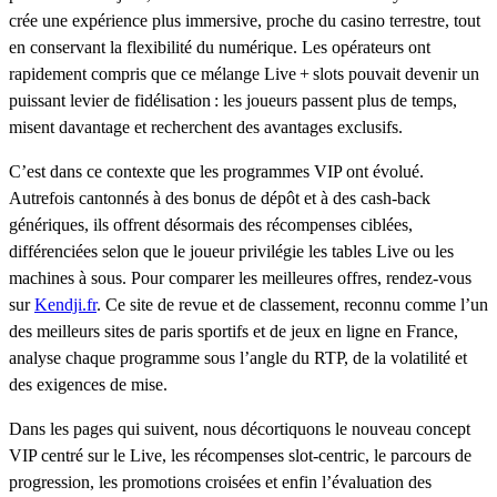
crée une expérience plus immersive, proche du casino terrestre, tout
en conservant la flexibilité du numérique. Les opérateurs ont
rapidement compris que ce mélange Live + slots pouvait devenir un
puissant levier de fidélisation : les joueurs passent plus de temps,
misent davantage et recherchent des avantages exclusifs.
C’est dans ce contexte que les programmes VIP ont évolué.
Autrefois cantonnés à des bonus de dépôt et à des cash‑back
génériques, ils offrent désormais des récompenses ciblées,
différenciées selon que le joueur privilégie les tables Live ou les
machines à sous. Pour comparer les meilleures offres, rendez‑vous
sur
Kendji.fr
. Ce site de revue et de classement, reconnu comme l’un
des meilleurs sites de paris sportifs et de jeux en ligne en France,
analyse chaque programme sous l’angle du RTP, de la volatilité et
des exigences de mise.
Dans les pages qui suivent, nous décortiquons le nouveau concept
VIP centré sur le Live, les récompenses slot‑centric, le parcours de
progression, les promotions croisées et enfin l’évaluation des