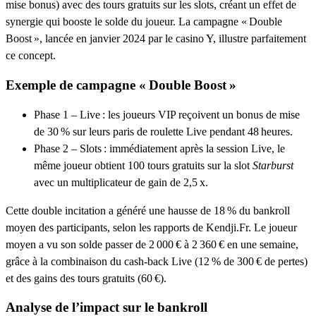
mise bonus) avec des tours gratuits sur les slots, créant un effet de
synergie qui booste le solde du joueur. La campagne « Double
Boost », lancée en janvier 2024 par le casino Y, illustre parfaitement
ce concept.
Exemple de campagne « Double Boost »
Phase 1 – Live : les joueurs VIP reçoivent un bonus de mise
de 30 % sur leurs paris de roulette Live pendant 48 heures.
Phase 2 – Slots : immédiatement après la session Live, le
même joueur obtient 100 tours gratuits sur la slot
Starburst
avec un multiplicateur de gain de 2,5 x.
Cette double incitation a généré une hausse de 18 % du bankroll
moyen des participants, selon les rapports de Kendji.Fr. Le joueur
moyen a vu son solde passer de 2 000 € à 2 360 € en une semaine,
grâce à la combinaison du cash‑back Live (12 % de 300 € de pertes)
et des gains des tours gratuits (60 €).
Analyse de l’impact sur le bankroll