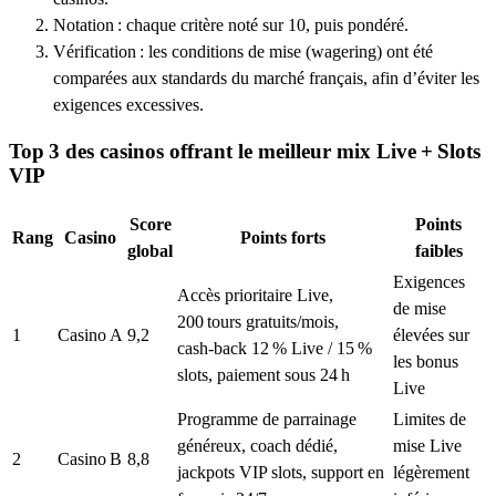
Notation : chaque critère noté sur 10, puis pondéré.
Vérification : les conditions de mise (wagering) ont été
comparées aux standards du marché français, afin d’éviter les
exigences excessives.
Top 3 des casinos offrant le meilleur mix Live + Slots
VIP
Score
Points
Rang
Casino
Points forts
global
faibles
Exigences
Accès prioritaire Live,
de mise
200 tours gratuits/mois,
1
Casino A
9,2
élevées sur
cash‑back 12 % Live / 15 %
les bonus
slots, paiement sous 24 h
Live
Programme de parrainage
Limites de
généreux, coach dédié,
mise Live
2
Casino B
8,8
jackpots VIP slots, support en
légèrement