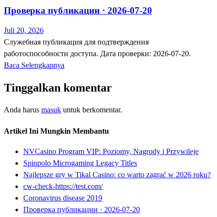
Проверка публикации · 2026-07-20
Juli 20, 2026
Служебная публикация для подтверждения
работоспособности доступа. Дата проверки: 2026-07-20.
Baca Selengkapnya
Tinggalkan komentar
Anda harus
masuk
untuk berkomentar.
Artikel Ini Mungkin Membantu
NVCasino Program VIP: Poziomy, Nagrody i Przywileje
Spinpolo Microgaming Legacy Titles
Najlepsze gry w Tikal Casino: co warto zagrać w 2026 roku?
cw-check-https://test.com/
Coronavirus disease 2019
Проверка публикации · 2026-07-20