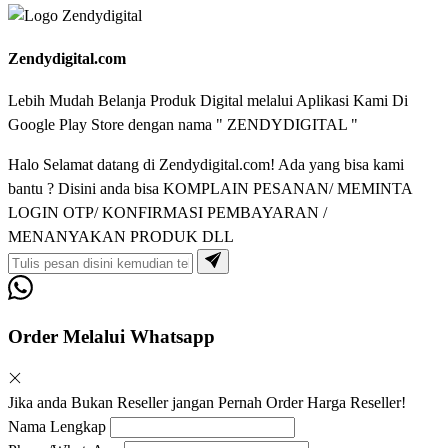
Zendydigital.com
Lebih Mudah Belanja Produk Digital melalui Aplikasi Kami Di
Google Play Store dengan nama " ZENDYDIGITAL "
Halo Selamat datang di Zendydigital.com! Ada yang bisa kami
bantu ? Disini anda bisa KOMPLAIN PESANAN/ MEMINTA
LOGIN OTP/ KONFIRMASI PEMBAYARAN /
MENANYAKAN PRODUK DLL
Order Melalui Whatsapp
Jika anda Bukan Reseller jangan Pernah Order Harga Reseller!
Nama Lengkap