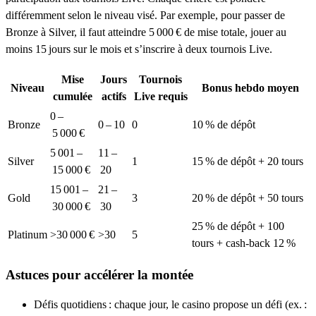
différemment selon le niveau visé. Par exemple, pour passer de
Bronze à Silver, il faut atteindre 5 000 € de mise totale, jouer au
moins 15 jours sur le mois et s’inscrire à deux tournois Live.
Mise
Jours
Tournois
Niveau
Bonus hebdo moyen
cumulée
actifs
Live requis
0 –
Bronze
0 – 10
0
10 % de dépôt
5 000 €
5 001 –
11 –
Silver
1
15 % de dépôt + 20 tours
15 000 €
20
15 001 –
21 –
Gold
3
20 % de dépôt + 50 tours
30 000 €
30
25 % de dépôt + 100
Platinum
>30 000 €
>30
5
tours + cash‑back 12 %
Astuces pour accélérer la montée
Défis quotidiens : chaque jour, le casino propose un défi (ex. :