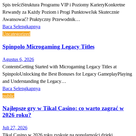
Spis treściStruktura Programu VIP i Poziomy KarieryKonkretne
Rewandy za Każdy Poziom i Progi PunktoweJak Skutecznie
Awansować? Praktyczny Przewodnik…
Baca Selengkapnya
Uncategorized
Spinpolo Microgaming Legacy Titles
Agustus 6, 2026
ContentsGetting Started with Microgaming Legacy Titles at
SpinpoloUnlocking the Best Bonuses for Legacy GameplayPlaying
and Understanding the Legacy…
Baca Selengkapnya
public
Najlepsze gry w Tikal Casino: co warto zagrać w
2026 roku?
Juli 27, 2026
Tikal Casino w 2026 roku zyskuje na popularności dzięki