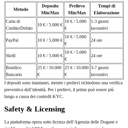
Deposito
Prelievo
Tempi di
Metodo
Min/Max
Min/Max
Elaborazione
Carta di
10 € / 5.000
1-3 giorni
10 € / 5.000 €
Credito/Debito
€
lavorativi
10 € / 5.000
PayPal
10 € / 5.000 €
24 ore
€
10 € / 5.000
Skrill
10 € / 5.000 €
24 ore
€
Bonifico
25 € / 10.000
25 € / 10.000
3-7 giorni
Bancario
€
€
lavorativi
I depositi sono istantanei, mentre i prelievi richiedono una verifica
preventiva dell’identità. Per i prelievi, il primo può essere più
lungo a causa dei controlli KYC.
Safety & Licensing
La piattaforma opera sotto licenza dell’Agenzia delle Dogane e