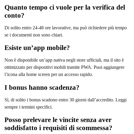
Quanto tempo ci vuole per la verifica del
conto?
Di solito entro 24-48 ore lavorative, ma può richiedere più tempo
se i documenti non sono chiari.
Esiste un’app mobile?
Non è disponibile un’app nativa negli store ufficiali, ma il sito è
ottimizzato per dispositivi mobili tramite PWA. Puoi aggiungere
l’icona alla home screen per un accesso rapido.
I bonus hanno scadenza?
Sì, di solito i bonus scadono entro 30 giorni dall’accredito. Leggi
sempre i termini specifici.
Posso prelevare le vincite senza aver
soddisfatto i requisiti di scommessa?