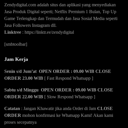
Zendydigital.com adalah situs dan aplikasi yang menyediakan
Jasa Produk Digital seperti; Netflix Premium 1 Bulan, Top Up
Game Terlengkap dan Termudah dan Jasa Sosial Media seperti
Jasa Followers Instagram dll.
Linktree
:
https://linktr.ee/zendydigital
[smbtoolbar]
Jam Kerja
Senin s/d Jum’at OPEN ORDER : 09.00 WIB CLOSE
ORDER 23.00 WIB
[ Fast Respond Whatsapp ]
Sabtu s/d Minggu OPEN ORDER : 09.00 WIB CLOSE
ORDER 22.00 WIB
[ Slow Respond Whatsapp ]
Catatan
: Jangan Khawatir jika anda Order di Jam
CLOSE
ORDER
mohon konfirmasi ke Whatsapp Kami! Akan kami
proses secepatnya