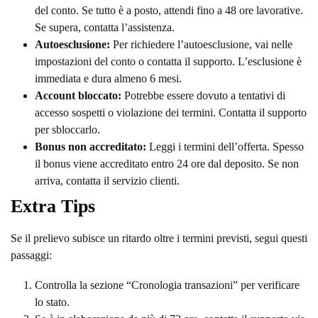
del conto. Se tutto è a posto, attendi fino a 48 ore lavorative.
Se supera, contatta l’assistenza.
Autoesclusione:
Per richiedere l’autoesclusione, vai nelle
impostazioni del conto o contatta il supporto. L’esclusione è
immediata e dura almeno 6 mesi.
Account bloccato:
Potrebbe essere dovuto a tentativi di
accesso sospetti o violazione dei termini. Contatta il supporto
per sbloccarlo.
Bonus non accreditato:
Leggi i termini dell’offerta. Spesso
il bonus viene accreditato entro 24 ore dal deposito. Se non
arriva, contatta il servizio clienti.
Extra Tips
Se il prelievo subisce un ritardo oltre i termini previsti, segui questi
passaggi:
Controlla la sezione “Cronologia transazioni” per verificare
lo stato.