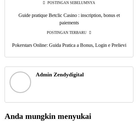
POSTINGAN SEBELUMNYA
Guide pratique Betclic Casino : inscription, bonus et
paiements
POSTINGAN TERBARU
Pokerstars Online: Guida Pratica a Bonus, Login e Prelievi
Admin Zendydigital
Anda mungkin menyukai