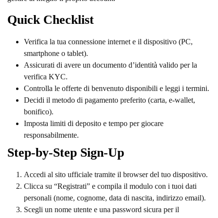
Quick Checklist
Verifica la tua connessione internet e il dispositivo (PC,
smartphone o tablet).
Assicurati di avere un documento d’identità valido per la
verifica KYC.
Controlla le offerte di benvenuto disponibili e leggi i termini.
Decidi il metodo di pagamento preferito (carta, e-wallet,
bonifico).
Imposta limiti di deposito e tempo per giocare
responsabilmente.
Step-by-Step Sign-Up
Accedi al sito ufficiale tramite il browser del tuo dispositivo.
Clicca su “Registrati” e compila il modulo con i tuoi dati
personali (nome, cognome, data di nascita, indirizzo email).
Scegli un nome utente e una password sicura per il