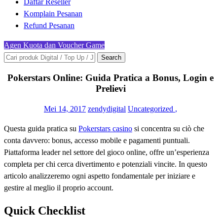
Daftar Reseller
Komplain Pesanan
Refund Pesanan
Agen Kuota dan Voucher Game
Search
Pokerstars Online: Guida Pratica a Bonus, Login e
Prelievi
Mei 14, 2017
zendydigital
Uncategorized
,
Questa guida pratica su
Pokerstars casino
si concentra su ciò che
conta davvero: bonus, accesso mobile e pagamenti puntuali.
Piattaforma leader nel settore del gioco online, offre un’esperienza
completa per chi cerca divertimento e potenziali vincite. In questo
articolo analizzeremo ogni aspetto fondamentale per iniziare e
gestire al meglio il proprio account.
Quick Checklist