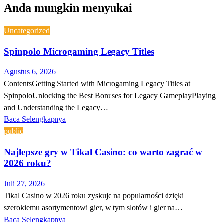
Anda mungkin menyukai
Uncategorized
Spinpolo Microgaming Legacy Titles
Agustus 6, 2026
ContentsGetting Started with Microgaming Legacy Titles at
SpinpoloUnlocking the Best Bonuses for Legacy GameplayPlaying
and Understanding the Legacy…
Baca Selengkapnya
public
Najlepsze gry w Tikal Casino: co warto zagrać w
2026 roku?
Juli 27, 2026
Tikal Casino w 2026 roku zyskuje na popularności dzięki
szerokiemu asortymentowi gier, w tym slotów i gier na…
Baca Selengkapnya