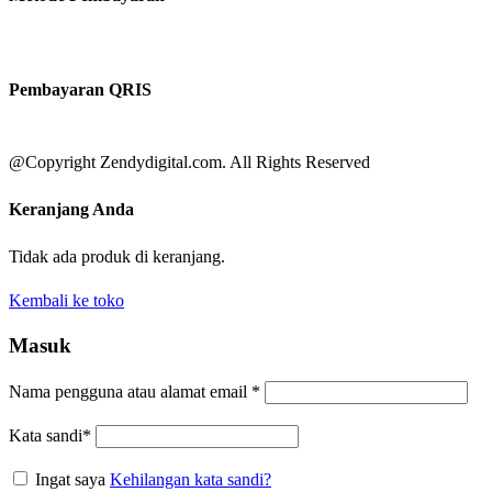
Pembayaran QRIS
@Copyright Zendydigital.com. All Rights Reserved
Keranjang Anda
Tidak ada produk di keranjang.
Kembali ke toko
Masuk
Nama pengguna atau alamat email
*
Kata sandi
*
Ingat saya
Kehilangan kata sandi?