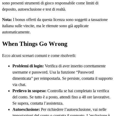
sono presenti strumenti di gioco responsabile come limiti di
deposito, autoesclusione e test di realtà.
Nota:
I bonus offerti da questa licenza sono soggetti a tassazione
italiana sulle vincite, ma le ritenute sono già applicate
automaticamente.
When Things Go Wrong
Ecco alcuni scenari comuni e come risolverli:
Problemi di login:
Verifica di aver inserito correttamente
username e password. Usa la funzione “Password
dimenticata” per reimpostarla. Se persiste, contatta il supporto
via chat.
Prelievo in sospeso:
Controlla se hai completato la verifica
del conto. Se tutto è a posto, attendi fino a 48 ore lavorative.
Se supera, contatta l’assistenza.
Autoesclusione:
Per richiedere l’autoesclusione, vai nelle
impostazioni del conto o contatta il supporto. L’esclusione è