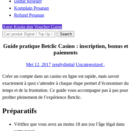
Daftar Reseller
Komplain Pesanan
Refund Pesanan
Agen Kuota dan Voucher Game
Search
Guide pratique Betclic Casino : inscription, bonus et
paiements
Mei 12, 2017
zendydigital
Uncategorized
,
Créer un compte dans un casino en ligne est rapide, mais savoir
exactement à quoi s’attendre à chaque étape permet d’économiser du
temps et de la frustration. Ce guide vous accompagne pas à pas pour
profiter pleinement de l’expérience Betclic.
Préparatifs
Vérifiez que vous avez au moins 18 ans (ou l’âge légal dans