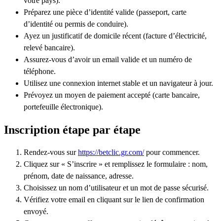
votre pays).
Préparez une pièce d’identité valide (passeport, carte
d’identité ou permis de conduire).
Ayez un justificatif de domicile récent (facture d’électricité,
relevé bancaire).
Assurez-vous d’avoir un email valide et un numéro de
téléphone.
Utilisez une connexion internet stable et un navigateur à jour.
Prévoyez un moyen de paiement accepté (carte bancaire,
portefeuille électronique).
Inscription étape par étape
Rendez-vous sur
https://betclic.gr.com/
pour commencer.
Cliquez sur « S’inscrire » et remplissez le formulaire : nom,
prénom, date de naissance, adresse.
Choisissez un nom d’utilisateur et un mot de passe sécurisé.
Vérifiez votre email en cliquant sur le lien de confirmation
envoyé.