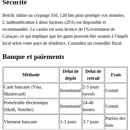
Sécurité
Betclic utilise un cryptage SSL 128 bits pour protéger vos données.
L’authentification à deux facteurs (2FA) est disponible et
recommandée. Le casino est sous licence de l’Government de
Curaçao, ce qui implique que les gains peuvent être soumis à l’impôt
local selon votre pays de résidence. Consultez un conseiller fiscal.
Banque et paiements
Délai de
Délai de
Méthode
Frais
dépôt
retrait
Carte bancaire (Visa,
2-5 jours
Instantanné
Gratuit
Mastercard)
ouvrés
Portefeuille électronique
24-48
Instantanné
Gratuit
(Skrill, Neteller)
heures
Parfois des
Virement bancaire
1-3 jours
3-7 jours
frais