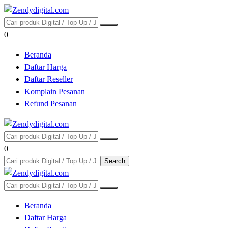
0
Beranda
Daftar Harga
Daftar Reseller
Komplain Pesanan
Refund Pesanan
0
Search
Beranda
Daftar Harga