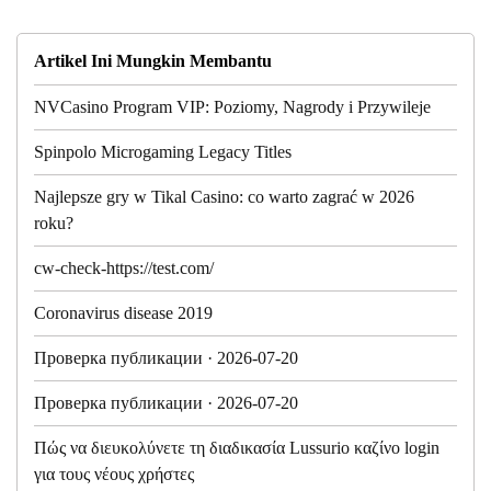
Artikel Ini Mungkin Membantu
NVCasino Program VIP: Poziomy, Nagrody i Przywileje
Spinpolo Microgaming Legacy Titles
Najlepsze gry w Tikal Casino: co warto zagrać w 2026
roku?
cw-check-https://test.com/
Coronavirus disease 2019
Проверка публикации · 2026-07-20
Проверка публикации · 2026-07-20
Πώς να διευκολύνετε τη διαδικασία Lussurio καζίνο login
για τους νέους χρήστες