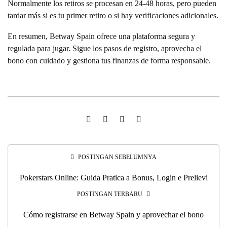
Normalmente los retiros se procesan en 24-48 horas, pero pueden
tardar más si es tu primer retiro o si hay verificaciones adicionales.
En resumen, Betway Spain ofrece una plataforma segura y
regulada para jugar. Sigue los pasos de registro, aprovecha el
bono con cuidado y gestiona tus finanzas de forma responsable.
POSTINGAN SEBELUMNYA
Pokerstars Online: Guida Pratica a Bonus, Login e Prelievi
POSTINGAN TERBARU
Cómo registrarse en Betway Spain y aprovechar el bono