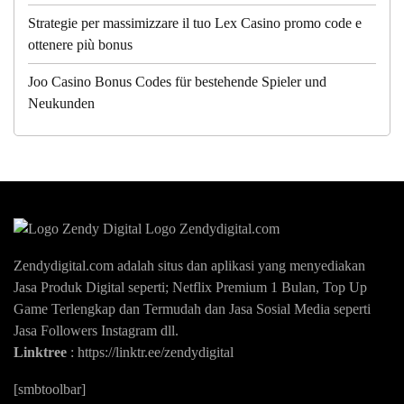
Strategie per massimizzare il tuo Lex Casino promo code e
ottenere più bonus
Joo Casino Bonus Codes für bestehende Spieler und
Neukunden
Zendydigital.com adalah situs dan aplikasi yang menyediakan
Jasa Produk Digital seperti; Netflix Premium 1 Bulan, Top Up
Game Terlengkap dan Termudah dan Jasa Sosial Media seperti
Jasa Followers Instagram dll.
Linktree
:
https://linktr.ee/zendydigital
[smbtoolbar]