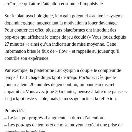
croître, ce qui attire l’attention et stimule l’impulsivité.
Sur le plan psychologique, le « gain potentiel » active le système
dopaminergique, augmentant la motivation à jouer davantage.
Pour contrer cet effet, plusieurs plateformes ont introduit des
pop‑ups qui affichent le temps de jeu écoulé (« Vous jouez depuis
27 minutes ») ainsi qu’un indicateur de mise moyenne. Cette
information brise le flux de « flow » et rappelle au joueur qu’il
contrôle son expérience.
Par exemple, la plateforme LuckySpin a couplé le compteur de
temps à l’affichage du jackpot de
Mega Fortune
. Dès que le
joueur atteint 20 minutes de jeu continu, un bandeau discret
apparaît : « Vous avez joué 20 minutes, pensez à faire une pause ».
Le jackpot reste visible, mais le message incite à la réflexion.
Points clés
– Le jackpot progressif augmente la durée d’attention.
– Les pop‑ups de temps et de mise moyenne créent une prise de
conscience immédiate.