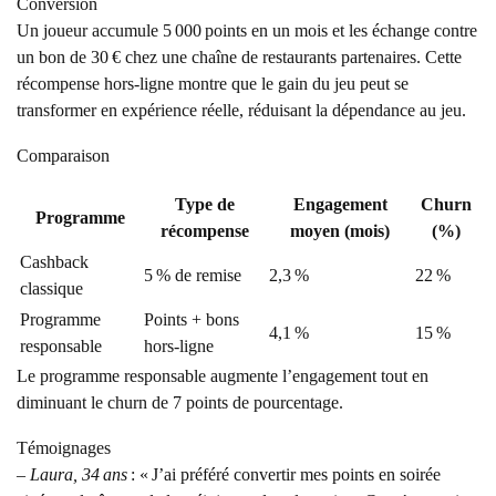
Conversion
Un joueur accumule 5 000 points en un mois et les échange contre
un bon de 30 € chez une chaîne de restaurants partenaires. Cette
récompense hors‑ligne montre que le gain du jeu peut se
transformer en expérience réelle, réduisant la dépendance au jeu.
Comparaison
Type de
Engagement
Churn
Programme
récompense
moyen (mois)
(%)
Cashback
5 % de remise
2,3 %
22 %
classique
Programme
Points + bons
4,1 %
15 %
responsable
hors‑ligne
Le programme responsable augmente l’engagement tout en
diminuant le churn de 7 points de pourcentage.
Témoignages
–
Laura, 34 ans
: « J’ai préféré convertir mes points en soirée