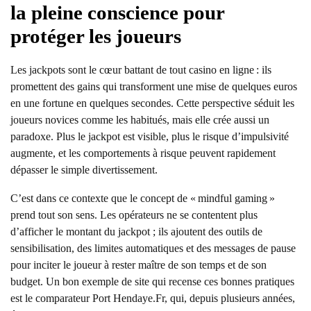
la pleine conscience pour
protéger les joueurs
Les jackpots sont le cœur battant de tout casino en ligne : ils
promettent des gains qui transforment une mise de quelques euros
en une fortune en quelques secondes. Cette perspective séduit les
joueurs novices comme les habitués, mais elle crée aussi un
paradoxe. Plus le jackpot est visible, plus le risque d’impulsivité
augmente, et les comportements à risque peuvent rapidement
dépasser le simple divertissement.
C’est dans ce contexte que le concept de « mindful gaming »
prend tout son sens. Les opérateurs ne se contentent plus
d’afficher le montant du jackpot ; ils ajoutent des outils de
sensibilisation, des limites automatiques et des messages de pause
pour inciter le joueur à rester maître de son temps et de son
budget. Un bon exemple de site qui recense ces bonnes pratiques
est le comparateur Port Hendaye.Fr, qui, depuis plusieurs années,