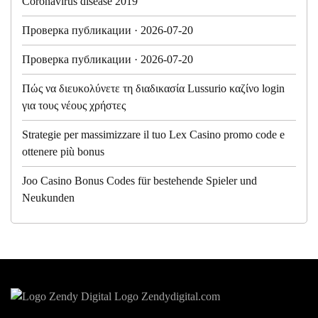
Coronavirus disease 2019
Проверка публикации · 2026-07-20
Проверка публикации · 2026-07-20
Πώς να διευκολύνετε τη διαδικασία Lussurio καζίνο login
για τους νέους χρήστες
Strategie per massimizzare il tuo Lex Casino promo code e
ottenere più bonus
Joo Casino Bonus Codes für bestehende Spieler und
Neukunden