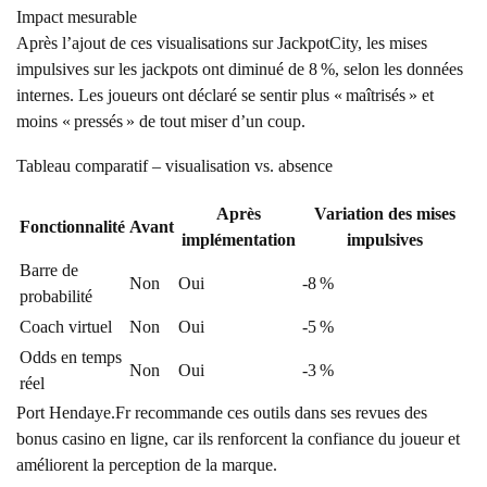
Impact mesurable
Après l’ajout de ces visualisations sur JackpotCity, les mises
impulsives sur les jackpots ont diminué de 8 %, selon les données
internes. Les joueurs ont déclaré se sentir plus « maîtrisés » et
moins « pressés » de tout miser d’un coup.
Tableau comparatif – visualisation vs. absence
Après
Variation des mises
Fonctionnalité
Avant
implémentation
impulsives
Barre de
Non
Oui
-8 %
probabilité
Coach virtuel
Non
Oui
-5 %
Odds en temps
Non
Oui
-3 %
réel
Port Hendaye.Fr recommande ces outils dans ses revues des
bonus casino en ligne, car ils renforcent la confiance du joueur et
améliorent la perception de la marque.