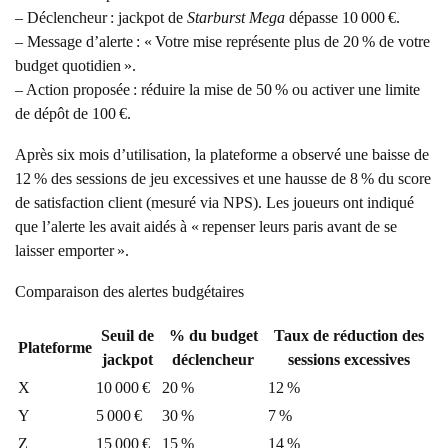
– Déclencheur : jackpot de
Starburst Mega
dépasse 10 000 €.
– Message d’alerte : « Votre mise représente plus de 20 % de votre
budget quotidien ».
– Action proposée : réduire la mise de 50 % ou activer une limite
de dépôt de 100 €.
Après six mois d’utilisation, la plateforme a observé une baisse de
12 % des sessions de jeu excessives et une hausse de 8 % du score
de satisfaction client (mesuré via NPS). Les joueurs ont indiqué
que l’alerte les avait aidés à « repenser leurs paris avant de se
laisser emporter ».
Comparaison des alertes budgétaires
Seuil de
% du budget
Taux de réduction des
Plateforme
jackpot
déclencheur
sessions excessives
X
10 000 €
20 %
12 %
Y
5 000 €
30 %
7 %
Z
15 000 €
15 %
14 %