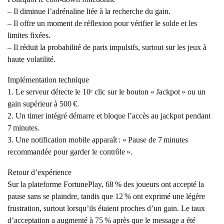
– Il diminue l’adrénaline liée à la recherche du gain.
– Il offre un moment de réflexion pour vérifier le solde et les
limites fixées.
– Il réduit la probabilité de paris impulsifs, surtout sur les jeux à
haute volatilité.
Implémentation technique
1. Le serveur détecte le 10ᵉ clic sur le bouton « Jackpot » ou un
gain supérieur à 500 €.
2. Un timer intégré démarre et bloque l’accès au jackpot pendant
7 minutes.
3. Une notification mobile apparaît : « Pause de 7 minutes
recommandée pour garder le contrôle ».
Retour d’expérience
Sur la plateforme FortunePlay, 68 % des joueurs ont accepté la
pause sans se plaindre, tandis que 12 % ont exprimé une légère
frustration, surtout lorsqu’ils étaient proches d’un gain. Le taux
d’acceptation a augmenté à 75 % après que le message a été