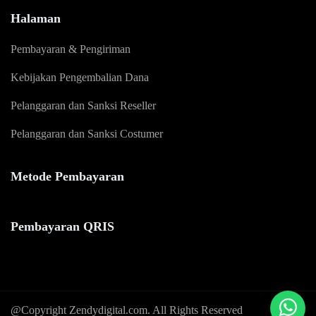
Halaman
Pembayaran & Pengiriman
Kebijakan Pengembalian Dana
Pelanggaran dan Sanksi Reseller
Pelanggaran dan Sanksi Costumer
Metode Pembayaran
Pembayaran QRIS
@Copyright Zendydigital.com. All Rights Reserved