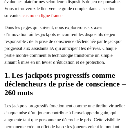
évalue les plateformes selon leurs dispositifs de jeu responsable.
Vous retrouverez le lien vers le guide complet dans la section
suivante :
casino en ligne france
.
Dans les pages qui suivent, nous explorerons six axes
d’innovation où les jackpots rencontrent les dispositifs de jeu
responsable : de la prise de conscience déclenchée par le jackpot
progressif aux assistants IA qui anticipent les dérives. Chaque
partie montre comment la technologie transforme un simple
aimant à mise en un levier d’éducation et de protection.
1. Les jackpots progressifs comme
déclencheurs de prise de conscience –
260 mots
Les jackpots progressifs fonctionnent comme une tirelire virtuelle :
chaque mise d’un joueur contribue à l’enveloppe du gain, qui
augmente tant que personne ne décroche le prix. Cette visibilité
permanente crée un effet de halo : les joueurs voient le montant