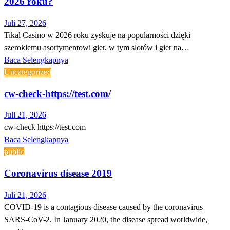
2026 roku?
Juli 27, 2026
Tikal Casino w 2026 roku zyskuje na popularności dzięki
szerokiemu asortymentowi gier, w tym slotów i gier na…
Baca Selengkapnya
Uncategorized
cw-check-https://test.com/
Juli 21, 2026
cw-check https://test.com
Baca Selengkapnya
public
Coronavirus disease 2019
Juli 21, 2026
COVID-19 is a contagious disease caused by the coronavirus
SARS-CoV-2. In January 2020, the disease spread worldwide,