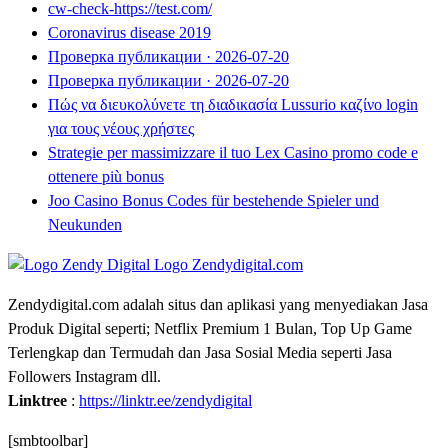
cw-check-https://test.com/
Coronavirus disease 2019
Проверка публикации · 2026-07-20
Проверка публикации · 2026-07-20
Πώς να διευκολύνετε τη διαδικασία Lussurio καζίνο login
για τους νέους χρήστες
Strategie per massimizzare il tuo Lex Casino promo code e
ottenere più bonus
Joo Casino Bonus Codes für bestehende Spieler und
Neukunden
Zendydigital.com adalah situs dan aplikasi yang menyediakan Jasa
Produk Digital seperti; Netflix Premium 1 Bulan, Top Up Game
Terlengkap dan Termudah dan Jasa Sosial Media seperti Jasa
Followers Instagram dll.
Linktree
:
https://linktr.ee/zendydigital
[smbtoolbar]