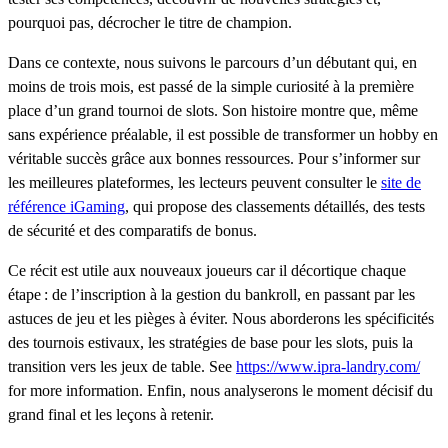
pourquoi pas, décrocher le titre de champion.
Dans ce contexte, nous suivons le parcours d’un débutant qui, en
moins de trois mois, est passé de la simple curiosité à la première
place d’un grand tournoi de slots. Son histoire montre que, même
sans expérience préalable, il est possible de transformer un hobby en
véritable succès grâce aux bonnes ressources. Pour s’informer sur
les meilleures plateformes, les lecteurs peuvent consulter le
site de
référence iGaming
, qui propose des classements détaillés, des tests
de sécurité et des comparatifs de bonus.
Ce récit est utile aux nouveaux joueurs car il décortique chaque
étape : de l’inscription à la gestion du bankroll, en passant par les
astuces de jeu et les pièges à éviter. Nous aborderons les spécificités
des tournois estivaux, les stratégies de base pour les slots, puis la
transition vers les jeux de table. See
https://www.ipra-landry.com/
for more information. Enfin, nous analyserons le moment décisif du
grand final et les leçons à retenir.