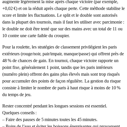
augmente légèrement la mise après chaque victoire (par exemple,
+0,02 €) et on la réduit après chaque perte. Cette méthode stabilise le
score et limite les fluctuations. Le split et le double sont autorisés
dans la plupart des tournois, mais il faut les utiliser avec parcimonie :
le double ne doit être tenté que sur des mains avec un total de 11 ou
10 contre une carte faible du croupier.
Pour la roulette, les stratégies de classement privilégient les paris
extérieurs (rouge/noir, pair/impair, manque/passe) qui offrent près de
48 % de chances de gain. En tournoi, chaque victoire rapporte un
point fixe, généralement 1 point, tandis que les paris intérieurs
(numéro plein) offrent des gains plus élevés mais sont trop risqués
pour accumuler des points de façon régulière. La gestion du risque
consiste à limiter le nombre de paris à haut risque à moins de 10 %
du temps de jeu.
Rester concentré pendant les longues sessions est essentiel.
Quelques conseils :
– Faire des pauses de 5 minutes toutes les 45 minutes.
– Boire de l’eau et éviter les boissons énergisantes qui provoquent