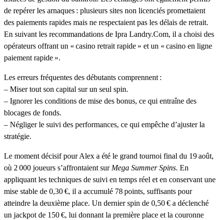
de repérer les arnaques : plusieurs sites non licenciés promettaient
des paiements rapides mais ne respectaient pas les délais de retrait.
En suivant les recommandations de Ipra Landry.Com, il a choisi des
opérateurs offrant un « casino retrait rapide » et un « casino en ligne
paiement rapide ».
Les erreurs fréquentes des débutants comprennent :
– Miser tout son capital sur un seul spin.
– Ignorer les conditions de mise des bonus, ce qui entraîne des
blocages de fonds.
– Négliger le suivi des performances, ce qui empêche d’ajuster la
stratégie.
Le moment décisif pour Alex a été le grand tournoi final du 19 août,
où 2 000 joueurs s’affrontaient sur
Mega Summer Spins
. En
appliquant les techniques de suivi en temps réel et en conservant une
mise stable de 0,30 €, il a accumulé 78 points, suffisants pour
atteindre la deuxième place. Un dernier spin de 0,50 € a déclenché
un jackpot de 150 €, lui donnant la première place et la couronne