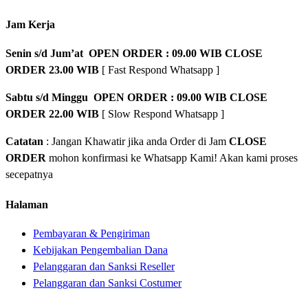
Jam Kerja
Senin s/d Jum’at OPEN ORDER : 09.00 WIB CLOSE
ORDER 23.00 WIB
[ Fast Respond Whatsapp ]
Sabtu s/d Minggu OPEN ORDER : 09.00 WIB CLOSE
ORDER 22.00 WIB
[ Slow Respond Whatsapp ]
Catatan
: Jangan Khawatir jika anda Order di Jam
CLOSE
ORDER
mohon konfirmasi ke Whatsapp Kami! Akan kami proses
secepatnya
Halaman
Pembayaran & Pengiriman
Kebijakan Pengembalian Dana
Pelanggaran dan Sanksi Reseller
Pelanggaran dan Sanksi Costumer