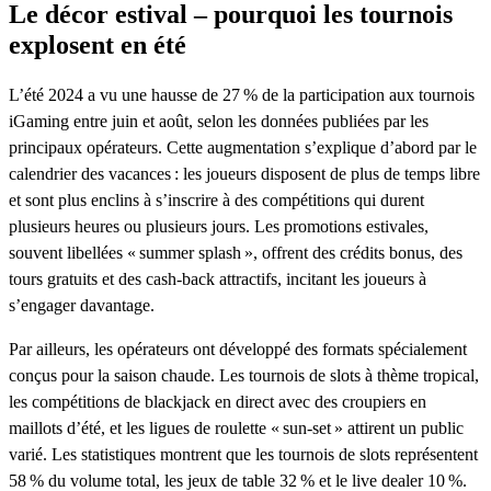
Le décor estival – pourquoi les tournois
explosent en été
L’été 2024 a vu une hausse de 27 % de la participation aux tournois
iGaming entre juin et août, selon les données publiées par les
principaux opérateurs. Cette augmentation s’explique d’abord par le
calendrier des vacances : les joueurs disposent de plus de temps libre
et sont plus enclins à s’inscrire à des compétitions qui durent
plusieurs heures ou plusieurs jours. Les promotions estivales,
souvent libellées « summer splash », offrent des crédits bonus, des
tours gratuits et des cash‑back attractifs, incitant les joueurs à
s’engager davantage.
Par ailleurs, les opérateurs ont développé des formats spécialement
conçus pour la saison chaude. Les tournois de slots à thème tropical,
les compétitions de blackjack en direct avec des croupiers en
maillots d’été, et les ligues de roulette « sun‑set » attirent un public
varié. Les statistiques montrent que les tournois de slots représentent
58 % du volume total, les jeux de table 32 % et le live dealer 10 %.