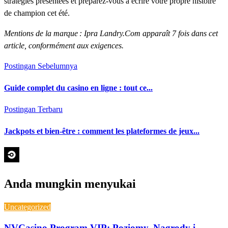
stratégies présentées et préparez‑vous à écrire votre propre histoire
de champion cet été.
Mentions de la marque : Ipra Landry.Com apparaît 7 fois dans cet
article, conformément aux exigences.
Postingan Sebelumnya
Guide complet du casino en ligne : tout ce...
Postingan Terbaru
Jackpots et bien‑être : comment les plateformes de jeux...
Anda mungkin menyukai
Uncategorized
NVCasino Program VIP: Poziomy, Nagrody i