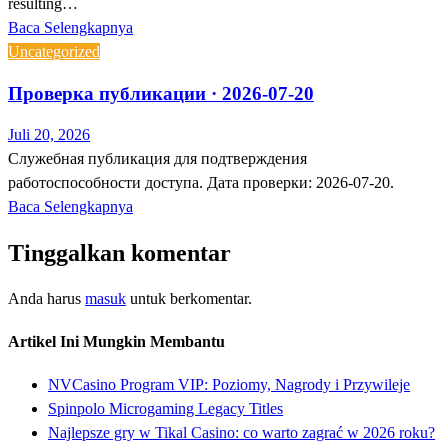
resulting…
Baca Selengkapnya
Uncategorized
Проверка публикации · 2026-07-20
Juli 20, 2026
Служебная публикация для подтверждения
работоспособности доступа. Дата проверки: 2026-07-20.
Baca Selengkapnya
Tinggalkan komentar
Anda harus
masuk
untuk berkomentar.
Artikel Ini Mungkin Membantu
NVCasino Program VIP: Poziomy, Nagrody i Przywileje
Spinpolo Microgaming Legacy Titles
Najlepsze gry w Tikal Casino: co warto zagrać w 2026 roku?