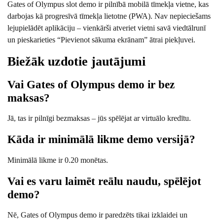
Gates of Olympus slot demo ir pilnībā mobilā tīmekļa vietne, kas
darbojas kā progresīvā tīmekļa lietotne (PWA). Nav nepieciešams
lejupielādēt aplikāciju – vienkārši atveriet vietni savā viedtālrunī
un pieskarieties “Pievienot sākuma ekrānam” ātrai piekļuvei.
Biežāk uzdotie jautājumi
Vai Gates of Olympus demo ir bez
maksas?
Jā, tas ir pilnīgi bezmaksas – jūs spēlējat ar virtuālo kredītu.
Kāda ir minimālā likme demo versijā?
Minimālā likme ir 0.20 monētas.
Vai es varu laimēt reālu naudu, spēlējot
demo?
Nē, Gates of Olympus demo ir paredzēts tikai izklaidei un