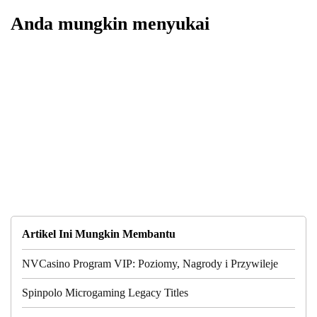
Anda mungkin menyukai
Artikel Ini Mungkin Membantu
NVCasino Program VIP: Poziomy, Nagrody i Przywileje
Spinpolo Microgaming Legacy Titles