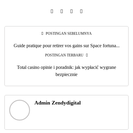
POSTINGAN SEBELUMNYA
Guide pratique pour retirer vos gains sur Space fortuna...
POSTINGAN TERBARU
Total casino opinie i poradnik: jak wypłacić wygrane
bezpiecznie
Admin Zendydigital