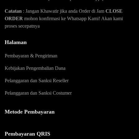
Catatan
: Jangan Khawatir jika anda Order di Jam
CLOSE
ORDER
mohon konfirmasi ke Whatsapp Kami! Akan kami
proses secepatnya
Halaman
Pembayaran & Pengiriman
Kebijakan Pengembalian Dana
Pelanggaran dan Sanksi Reseller
Pelanggaran dan Sanksi Costumer
Metode Pembayaran
Pembayaran QRIS