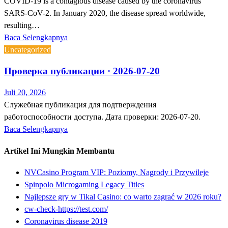
COVID-19 is a contagious disease caused by the coronavirus
SARS-CoV-2. In January 2020, the disease spread worldwide,
resulting…
Baca Selengkapnya
Uncategorized
Проверка публикации · 2026-07-20
Juli 20, 2026
Служебная публикация для подтверждения
работоспособности доступа. Дата проверки: 2026-07-20.
Baca Selengkapnya
Artikel Ini Mungkin Membantu
NVCasino Program VIP: Poziomy, Nagrody i Przywileje
Spinpolo Microgaming Legacy Titles
Najlepsze gry w Tikal Casino: co warto zagrać w 2026 roku?
cw-check-https://test.com/
Coronavirus disease 2019