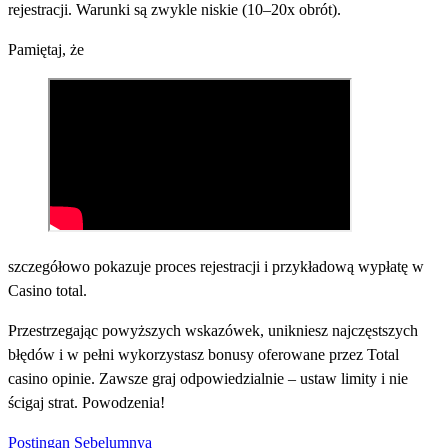
rejestracji. Warunki są zwykle niskie (10–20x obrót).
Pamiętaj, że
szczegółowo pokazuje proces rejestracji i przykładową wypłatę w
Casino total.
Przestrzegając powyższych wskazówek, unikniesz najczęstszych
błędów i w pełni wykorzystasz bonusy oferowane przez Total
casino opinie. Zawsze graj odpowiedzialnie – ustaw limity i nie
ścigaj strat. Powodzenia!
Postingan Sebelumnya