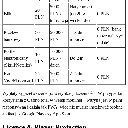
5000
Natychmiast
20
Blik
PLN /
(do 2h w
0 PLN
PLN
transakcja
weekendy)
0 PLN (bank
Przelew
50
50 000
1–3 dni
może naliczyć
bankowy
PLN
PLN
robocze
opłatę)
Portfel
10 000
10
elektroniczny
PLN /
Do 24h
0 PLN
PLN
(Skrill/Neteller)
dzień
Karta
25
5000
2–5 dni
0 PLN
Visa/Mastercard
PLN
PLN
roboczych
Wypłaty są przetwarzane po weryfikacji tożsamości. W przypadku
korzystania z Casino total w wersji mobilnej – witryna jest w pełni
responsywna i działa jak PWA, więc nie musisz instalować osobnej
aplikacji z Google Play czy App Store.
Licence & Player Protection