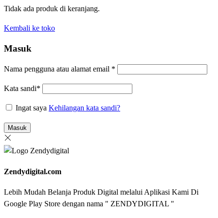
Tidak ada produk di keranjang.
Kembali ke toko
Masuk
Nama pengguna atau alamat email
*
Kata sandi
*
Ingat saya
Kehilangan kata sandi?
Masuk
Zendydigital.com
Lebih Mudah Belanja Produk Digital melalui Aplikasi Kami Di
Google Play Store dengan nama " ZENDYDIGITAL "