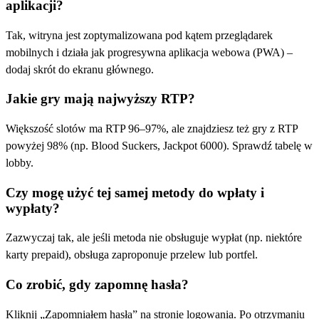
aplikacji?
Tak, witryna jest zoptymalizowana pod kątem przeglądarek
mobilnych i działa jak progresywna aplikacja webowa (PWA) –
dodaj skrót do ekranu głównego.
Jakie gry mają najwyższy RTP?
Większość slotów ma RTP 96–97%, ale znajdziesz też gry z RTP
powyżej 98% (np. Blood Suckers, Jackpot 6000). Sprawdź tabelę w
lobby.
Czy mogę użyć tej samej metody do wpłaty i
wypłaty?
Zazwyczaj tak, ale jeśli metoda nie obsługuje wypłat (np. niektóre
karty prepaid), obsługa zaproponuje przelew lub portfel.
Co zrobić, gdy zapomnę hasła?
Kliknij „Zapomniałem hasła” na stronie logowania. Po otrzymaniu