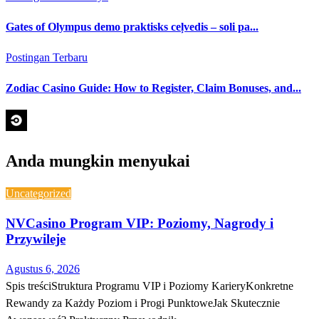
Gates of Olympus demo praktisks ceļvedis – soli pa...
Postingan Terbaru
Zodiac Casino Guide: How to Register, Claim Bonuses, and...
Anda mungkin menyukai
Uncategorized
NVCasino Program VIP: Poziomy, Nagrody i
Przywileje
Agustus 6, 2026
Spis treściStruktura Programu VIP i Poziomy KarieryKonkretne
Rewandy za Każdy Poziom i Progi PunktoweJak Skutecznie