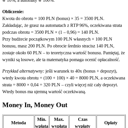
w 10%, a automaty w 100%.
Obliczenie:
Kwota do obrotu = 100 PLN (bonus) × 35 = 3500 PLN.
Zakładając, że grasz na automatach z RTP 96%, oczekiwana strata
podczas obrotu = 3500 PLN × (1 – 0,96) = 140 PLN.
Przy budżecie początkowym 100 PLN własnych + 100 PLN
bonusu, masz 200 PLN. Po obrocie średnio stracisz 140 PLN,
zostaje około 60 PLN – to teoretyczna wartość bonusu. Pamiętaj, że
wyniki są losowe, ale ta matematyka pomaga ocenić opłacalność.
Przykład alternatywny:
jeśli warunek to 40x (bonus + depozyt),
wtedy kwota obrotu = (100 + 100) × 40 = 8000 PLN, a oczekiwana
strata = 8000 × 0,04 = 320 PLN – czyli więcej niż cały depozyt.
Wtedy bonus ma ujemną wartość oczekiwaną.
Money In, Money Out
Min.
Max.
Czas
Metoda
Opłaty
wpłata
wypłata
wypłaty