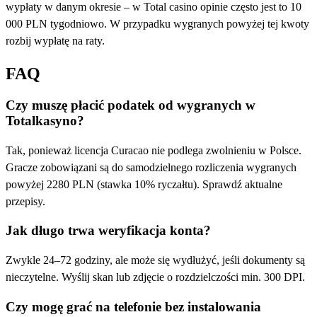
wypłaty w danym okresie – w Total casino opinie często jest to 10
000 PLN tygodniowo. W przypadku wygranych powyżej tej kwoty
rozbij wypłatę na raty.
FAQ
Czy muszę płacić podatek od wygranych w
Totalkasyno?
Tak, ponieważ licencja Curacao nie podlega zwolnieniu w Polsce.
Gracze zobowiązani są do samodzielnego rozliczenia wygranych
powyżej 2280 PLN (stawka 10% ryczałtu). Sprawdź aktualne
przepisy.
Jak długo trwa weryfikacja konta?
Zwykle 24–72 godziny, ale może się wydłużyć, jeśli dokumenty są
nieczytelne. Wyślij skan lub zdjęcie o rozdzielczości min. 300 DPI.
Czy mogę grać na telefonie bez instalowania