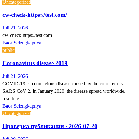
Uncategorized
cw-check-https://test.com/
Juli 21, 2026
cw-check https://test.com
Baca Selengkapnya
public
Coronavirus disease 2019
Juli 21, 2026
COVID-19 is a contagious disease caused by the coronavirus
SARS-CoV-2. In January 2020, the disease spread worldwide,
resulting…
Baca Selengkapnya
Uncategorized
Проверка публикации · 2026-07-20