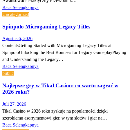
Awansować? Praktyczny Przewodnik…
Baca Selengkapnya
Uncategorized
Spinpolo Microgaming Legacy Titles
Agustus 6, 2026
ContentsGetting Started with Microgaming Legacy Titles at
SpinpoloUnlocking the Best Bonuses for Legacy GameplayPlaying
and Understanding the Legacy…
Baca Selengkapnya
public
Najlepsze gry w Tikal Casino: co warto zagrać w
2026 roku?
Juli 27, 2026
Tikal Casino w 2026 roku zyskuje na popularności dzięki
szerokiemu asortymentowi gier, w tym slotów i gier na…
Baca Selengkapnya