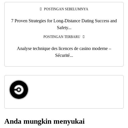
POSTINGAN SEBELUMNYA
7 Proven Strategies for Long-Distance Dating Success and
Safety...
POSTINGAN TERBARU
Analyse technique des licences de casino moderne –
Sécurité...
Anda mungkin menyukai