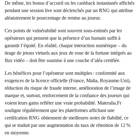
De même, les bonus d’accueil ou les cashback instantanés affichés
pendant une session live sont déclenchés par un RNG qui attribue
aléatoirement le pourcentage de remise au joueur.
Ces points de vulnérabilité sont souvent sous‑estimés par les
opérateurs qui pensent que la présence d’un humain suffit à
garantir l’équité. En réalité, chaque interaction numérique – du
tirage de jetons virtuels aux jeux de roue de la fortune intégrés au
flux vidéo – doit être soumise à une couche d’aléa certifiée.
Les bénéfices pour l’opérateur sont multiples : conformité aux
exigences de la licence officielle (France, Malta, Royaume‑Uni),
réduction du risque de fraude interne, amélioration de l’image de
marque et, surtout, renforcement de la confiance des joueurs qui
voient leurs gains refléter une vraie probabilité. Materalia.Fr
souligne régulièrement que les plateformes affichant une
certification RNG obtiennent de meilleures notes de fiabilité, ce
qui se traduit par une augmentation du taux de rétention de 12 %
en moyenne.