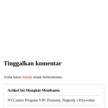
Tinggalkan komentar
Anda harus
masuk
untuk berkomentar.
Artikel Ini Mungkin Membantu
NVCasino Program VIP: Poziomy, Nagrody i Przywileje