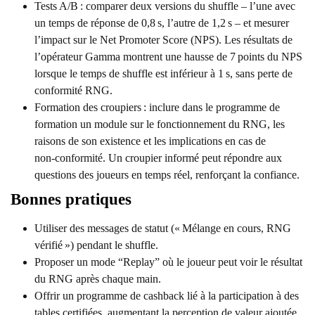
Tests A/B : comparer deux versions du shuffle – l’une avec
un temps de réponse de 0,8 s, l’autre de 1,2 s – et mesurer
l’impact sur le Net Promoter Score (NPS). Les résultats de
l’opérateur Gamma montrent une hausse de 7 points du NPS
lorsque le temps de shuffle est inférieur à 1 s, sans perte de
conformité RNG.
Formation des croupiers : inclure dans le programme de
formation un module sur le fonctionnement du RNG, les
raisons de son existence et les implications en cas de
non‑conformité. Un croupier informé peut répondre aux
questions des joueurs en temps réel, renforçant la confiance.
Bonnes pratiques
Utiliser des messages de statut (« Mélange en cours, RNG
vérifié ») pendant le shuffle.
Proposer un mode “Replay” où le joueur peut voir le résultat
du RNG après chaque main.
Offrir un programme de cashback lié à la participation à des
tables certifiées, augmentant la perception de valeur ajoutée.