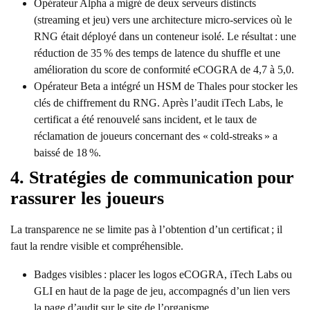
Opérateur Alpha a migré de deux serveurs distincts
(streaming et jeu) vers une architecture micro‑services où le
RNG était déployé dans un conteneur isolé. Le résultat : une
réduction de 35 % des temps de latence du shuffle et une
amélioration du score de conformité eCOGRA de 4,7 à 5,0.
Opérateur Beta a intégré un HSM de Thales pour stocker les
clés de chiffrement du RNG. Après l’audit iTech Labs, le
certificat a été renouvelé sans incident, et le taux de
réclamation de joueurs concernant des « cold‑streaks » a
baissé de 18 %.
4. Stratégies de communication pour
rassurer les joueurs
La transparence ne se limite pas à l’obtention d’un certificat ; il
faut la rendre visible et compréhensible.
Badges visibles : placer les logos eCOGRA, iTech Labs ou
GLI en haut de la page de jeu, accompagnés d’un lien vers
la page d’audit sur le site de l’organisme.