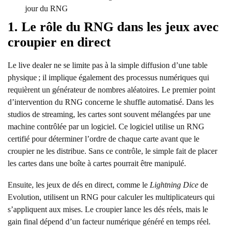
jour du RNG
1. Le rôle du RNG dans les jeux avec
croupier en direct
Le live dealer ne se limite pas à la simple diffusion d’une table
physique ; il implique également des processus numériques qui
requièrent un générateur de nombres aléatoires. Le premier point
d’intervention du RNG concerne le shuffle automatisé. Dans les
studios de streaming, les cartes sont souvent mélangées par une
machine contrôlée par un logiciel. Ce logiciel utilise un RNG
certifié pour déterminer l’ordre de chaque carte avant que le
croupier ne les distribue. Sans ce contrôle, le simple fait de placer
les cartes dans une boîte à cartes pourrait être manipulé.
Ensuite, les jeux de dés en direct, comme le
Lightning Dice
de
Evolution, utilisent un RNG pour calculer les multiplicateurs qui
s’appliquent aux mises. Le croupier lance les dés réels, mais le
gain final dépend d’un facteur numérique généré en temps réel.