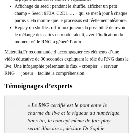
Affichage du seed : pendant le shuffle, afficher un petit
champ « Seed : 9F3A‑C2D1‑… » qui se met à jour à chaque
partie. Cela montre que le processus est réellement aléatoire.
Replay du shuffle : offrir aux joueurs la possibilité de revoir
le mélange des cartes en mode ralenti, avec l’indication du
moment où le RNG a généré l’ordre.
Materalia.Fr recommande d’accompagner ces éléments d’une
vidéo éducative de 90 secondes expliquant le rôle du RNG dans le
live. Une infographie présentant le flux « croupier → serveur
RNG → joueur » facilite la compréhension.
Témoignages d’experts
« Le RNG certifié est le pont entre le
charme du live et la rigueur du numérique.
Sans lui, le concept même de fair‑play
serait illusoire », déclare Dr Sophie