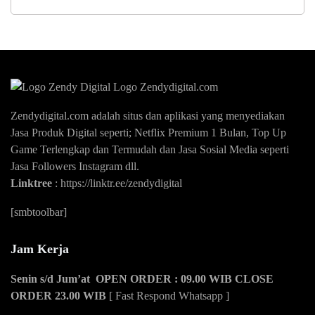
Zendydigital.com adalah situs dan aplikasi yang menyediakan
Jasa Produk Digital seperti; Netflix Premium 1 Bulan, Top Up
Game Terlengkap dan Termudah dan Jasa Sosial Media seperti
Jasa Followers Instagram dll.
Linktree
:
https://linktr.ee/zendydigital
[smbtoolbar]
Jam Kerja
Senin s/d Jum’at OPEN ORDER : 09.00 WIB CLOSE
ORDER 23.00 WIB
[ Fast Respond Whatsapp ]