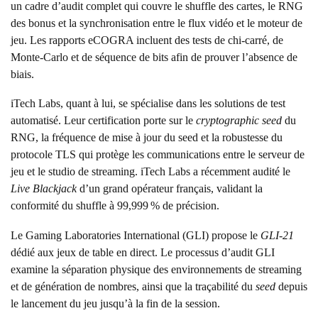
un cadre d’audit complet qui couvre le shuffle des cartes, le RNG
des bonus et la synchronisation entre le flux vidéo et le moteur de
jeu. Les rapports eCOGRA incluent des tests de chi‑carré, de
Monte‑Carlo et de séquence de bits afin de prouver l’absence de
biais.
iTech Labs, quant à lui, se spécialise dans les solutions de test
automatisé. Leur certification porte sur le
cryptographic seed
du
RNG, la fréquence de mise à jour du seed et la robustesse du
protocole TLS qui protège les communications entre le serveur de
jeu et le studio de streaming. iTech Labs a récemment audité le
Live Blackjack
d’un grand opérateur français, validant la
conformité du shuffle à 99,999 % de précision.
Le Gaming Laboratories International (GLI) propose le
GLI‑21
dédié aux jeux de table en direct. Le processus d’audit GLI
examine la séparation physique des environnements de streaming
et de génération de nombres, ainsi que la traçabilité du
seed
depuis
le lancement du jeu jusqu’à la fin de la session.