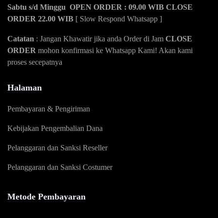
Sabtu s/d Minggu OPEN ORDER : 09.00 WIB CLOSE
ORDER 22.00 WIB
[ Slow Respond Whatsapp ]
Catatan
: Jangan Khawatir jika anda Order di Jam
CLOSE
ORDER
mohon konfirmasi ke Whatsapp Kami! Akan kami
proses secepatnya
Halaman
Pembayaran & Pengiriman
Kebijakan Pengembalian Dana
Pelanggaran dan Sanksi Reseller
Pelanggaran dan Sanksi Costumer
Metode Pembayaran