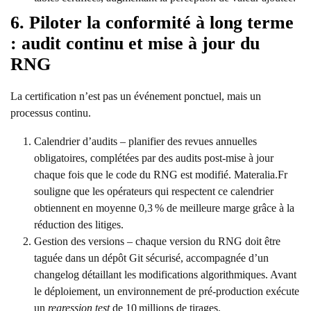
6. Piloter la conformité à long terme
: audit continu et mise à jour du
RNG
La certification n’est pas un événement ponctuel, mais un
processus continu.
Calendrier d’audits – planifier des revues annuelles
obligatoires, complétées par des audits post‑mise à jour
chaque fois que le code du RNG est modifié. Materalia.Fr
souligne que les opérateurs qui respectent ce calendrier
obtiennent en moyenne 0,3 % de meilleure marge grâce à la
réduction des litiges.
Gestion des versions – chaque version du RNG doit être
taguée dans un dépôt Git sécurisé, accompagnée d’un
changelog détaillant les modifications algorithmiques. Avant
le déploiement, un environnement de pré‑production exécute
un
regression test
de 10 millions de tirages.