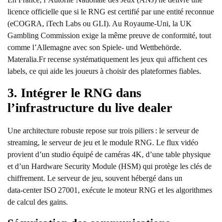
licence officielle que si le RNG est certifié par une entité reconnue
(eCOGRA, iTech Labs ou GLI). Au Royaume‑Uni, la UK
Gambling Commission exige la même preuve de conformité, tout
comme l’Allemagne avec son Spiele‑ und Wettbehörde.
Materalia.Fr recense systématiquement les jeux qui affichent ces
labels, ce qui aide les joueurs à choisir des plateformes fiables.
3. Intégrer le RNG dans
l’infrastructure du live dealer
Une architecture robuste repose sur trois piliers : le serveur de
streaming, le serveur de jeu et le module RNG. Le flux vidéo
provient d’un studio équipé de caméras 4K, d’une table physique
et d’un Hardware Security Module (HSM) qui protège les clés de
chiffrement. Le serveur de jeu, souvent hébergé dans un
data‑center ISO 27001, exécute le moteur RNG et les algorithmes
de calcul des gains.