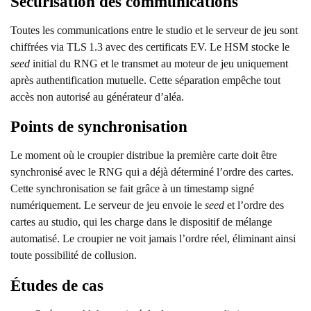
Sécurisation des communications
Toutes les communications entre le studio et le serveur de jeu sont
chiffrées via TLS 1.3 avec des certificats EV. Le HSM stocke le
seed
initial du RNG et le transmet au moteur de jeu uniquement
après authentification mutuelle. Cette séparation empêche tout
accès non autorisé au générateur d’aléa.
Points de synchronisation
Le moment où le croupier distribue la première carte doit être
synchronisé avec le RNG qui a déjà déterminé l’ordre des cartes.
Cette synchronisation se fait grâce à un timestamp signé
numériquement. Le serveur de jeu envoie le
seed
et l’ordre des
cartes au studio, qui les charge dans le dispositif de mélange
automatisé. Le croupier ne voit jamais l’ordre réel, éliminant ainsi
toute possibilité de collusion.
Études de cas