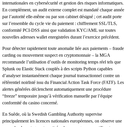
internationales en cybersécurité et gestion des risques informatiques.
En complément, un audit externe complet est mandaté chaque année
par l’autorité elle‑même ou par son cabinet désigné ; cet audit porte
sur l’ensemble du cycle vie du paiement : chiffrement SSL/TLS,
conformité PCI‑DSS ainsi que validation KYC/AML sur toutes
nouvelles adresses wallet enregistrées durant l’exercice précédent.
Pour détecter rapidement toute anomalie liée aux paiements – fraude
carding ou mouvement suspect en cryptomonnaie – la MGA
recommande l’utilisation d’outils de monitoring temps réel tels que
Splunk ou Elastic Stack couplés à des scripts Python capables
d’analyser instantanément chaque journal transactionnel contre un
référentiel noirlisté issu du Financial Action Task Force (FATF). Les
alertes générées déclenchent automatiquement une procédure
“freeze” temporaire jusqu’à vérification manuelle par l’équipe
conformité du casino concerné.
En Suède, où la Swedish Gambling Authority supervise
principalement les licences nationales européennes, on observe une