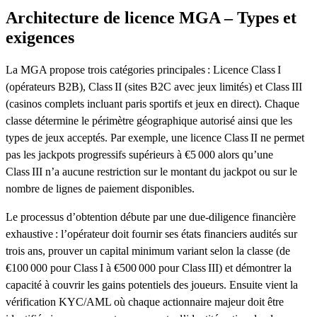
Architecture de licence MGA – Types et
exigences
La MGA propose trois catégories principales : Licence Class I
(opérateurs B2B), Class II (sites B2C avec jeux limités) et Class III
(casinos complets incluant paris sportifs et jeux en direct). Chaque
classe détermine le périmètre géographique autorisé ainsi que les
types de jeux acceptés. Par exemple, une licence Class II ne permet
pas les jackpots progressifs supérieurs à €5 000 alors qu’une
Class III n’a aucune restriction sur le montant du jackpot ou sur le
nombre de lignes de paiement disponibles.
Le processus d’obtention débute par une due‑diligence financière
exhaustive : l’opérateur doit fournir ses états financiers audités sur
trois ans, prouver un capital minimum variant selon la classe (de
€100 000 pour Class I à €500 000 pour Class III) et démontrer la
capacité à couvrir les gains potentiels des joueurs. Ensuite vient la
vérification KYC/AML où chaque actionnaire majeur doit être