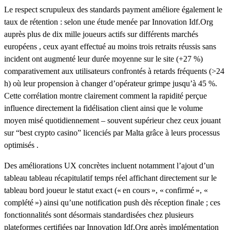
Le respect scrupuleux des standards payment améliore également le
taux de rétention : selon une étude menée par Innovation Idf.Org
auprès plus de dix mille joueurs actifs sur différents marchés
européens , ceux ayant effectué au moins trois retraits réussis sans
incident ont augmenté leur durée moyenne sur le site (+27 %)
comparativement aux utilisateurs confrontés à retards fréquents (>24
h) où leur propension à changer d’opérateur grimpe jusqu’à 45 %.
Cette corrélation montre clairement comment la rapidité perçue
influence directement la fidélisation client ainsi que le volume
moyen misé quotidiennement – souvent supérieur chez ceux jouant
sur “best crypto casino” licenciés par Malta grâce à leurs processus
optimisés .
Des améliorations UX concrètes incluent notamment l’ajout d’un
tableau tableau récapitulatif temps réel affichant directement sur le
tableau bord joueur le statut exact (« en cours », « confirmé », «
complété ») ainsi qu’une notification push dès réception finale ; ces
fonctionnalités sont désormais standardisées chez plusieurs
plateformes certifiées par Innovation Idf.Org après implémentation