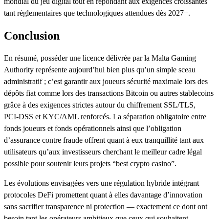
mondial du jeu digital tout en répondant aux exigences croissantes
tant réglementaires que technologiques attendues dès 2027+.
Conclusion
En résumé, posséder une licence délivrée par la Malta Gaming
Authority représente aujourd’hui bien plus qu’un simple sceau
administratif ; c’est garantir aux joueurs sécurité maximale lors des
dépôts fiat comme lors des transactions Bitcoin ou autres stablecoins
grâce à des exigences strictes autour du chiffrement SSL/TLS,
PCI‑DSS et KYC/AML renforcés. La séparation obligatoire entre
fonds joueurs et fonds opérationnels ainsi que l’obligation
d’assurance contre fraude offrent quant à eux tranquillité tant aux
utilisateurs qu’aux investisseurs cherchant le meilleur cadre légal
possible pour soutenir leurs projets “best crypto casino”.
Les évolutions envisagées vers une régulation hybride intégrant
protocoles DeFi promettent quant à elles davantage d’innovation
sans sacrifier transparence ni protection — exactement ce dont ont
besoin tant les opérateurs ambitieux que ceux qui souhaitent