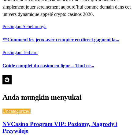
simplement jouer sereinement aujourd’hui comme demain dans cet
univers dynamique appelé crypto casinos 2026.
Postingan Sebelumnya
**Comment les jeux avec croupier en direct gagnent la...
Postingan Terbaru
Guide complet du casino en ligne – Tout ce...
Anda mungkin menyukai
Uncategorized
NVCasino Program VIP: Poziomy, Nagrody i
Przywileje