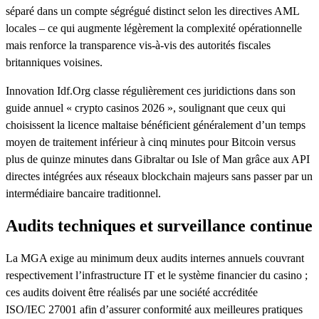
séparé dans un compte ségrégué distinct selon les directives AML
locales – ce qui augmente légèrement la complexité opérationnelle
mais renforce la transparence vis-à-vis des autorités fiscales
britanniques voisines.
Innovation Idf.Org classe régulièrement ces juridictions dans son
guide annuel « crypto casinos 2026 », soulignant que ceux qui
choisissent la licence maltaise bénéficient généralement d’un temps
moyen de traitement inférieur à cinq minutes pour Bitcoin versus
plus de quinze minutes dans Gibraltar ou Isle of Man grâce aux API
directes intégrées aux réseaux blockchain majeurs sans passer par un
intermédiaire bancaire traditionnel.
Audits techniques et surveillance continue
La MGA exige au minimum deux audits internes annuels couvrant
respectivement l’infrastructure IT et le système financier du casino ;
ces audits doivent être réalisés par une société accréditée
ISO/IEC 27001 afin d’assurer conformité aux meilleures pratiques