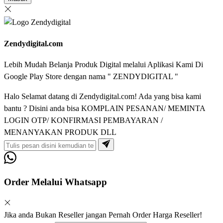
Zendydigital.com
Lebih Mudah Belanja Produk Digital melalui Aplikasi Kami Di
Google Play Store dengan nama " ZENDYDIGITAL "
Halo Selamat datang di Zendydigital.com! Ada yang bisa kami
bantu ? Disini anda bisa KOMPLAIN PESANAN/ MEMINTA
LOGIN OTP/ KONFIRMASI PEMBAYARAN /
MENANYAKAN PRODUK DLL
Order Melalui Whatsapp
Jika anda Bukan Reseller jangan Pernah Order Harga Reseller!