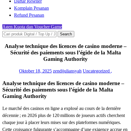
Daftar Reseller
Komplain Pesanan
Refund Pesanan
Agen Kuota dan Voucher Game
Search
Analyse technique des licences de casino moderne –
Sécurité des paiements sous l’égide de la Malta
Gaming Authority
Oktober 18, 2025
zendijuliansyah
Uncategorized
,
Analyse technique des licences de casino moderne –
Sécurité des paiements sous l’égide de la Malta
Gaming Authority
Le marché des casinos en ligne a explosé au cours de la dernière
décennie ; en 2026 plus de 120 millions de joueurs actifs cherchent
chaque jour à placer leurs mises sur des plateformes numériques.
Cette croissance fulgurante s’accompagne d’une exigence accrue en