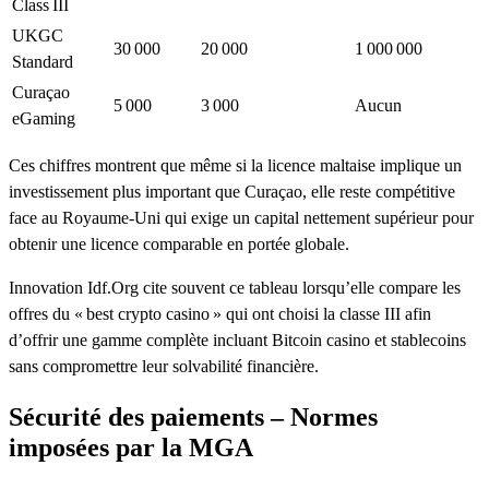
Class III
UKGC
30 000
20 000
1 000 000
Standard
Curaçao
5 000
3 000
Aucun
eGaming
Ces chiffres montrent que même si la licence maltaise implique un
investissement plus important que Curaçao, elle reste compétitive
face au Royaume‑Uni qui exige un capital nettement supérieur pour
obtenir une licence comparable en portée globale.
Innovation Idf.Org cite souvent ce tableau lorsqu’elle compare les
offres du « best crypto casino » qui ont choisi la classe III afin
d’offrir une gamme complète incluant Bitcoin casino et stablecoins
sans compromettre leur solvabilité financière.
Sécurité des paiements – Normes
imposées par la MGA