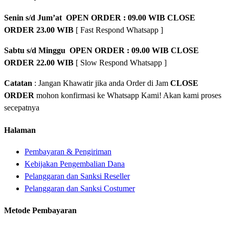
Senin s/d Jum’at OPEN ORDER : 09.00 WIB CLOSE
ORDER 23.00 WIB
[ Fast Respond Whatsapp ]
Sabtu s/d Minggu OPEN ORDER : 09.00 WIB CLOSE
ORDER 22.00 WIB
[ Slow Respond Whatsapp ]
Catatan
: Jangan Khawatir jika anda Order di Jam
CLOSE
ORDER
mohon konfirmasi ke Whatsapp Kami! Akan kami proses
secepatnya
Halaman
Pembayaran & Pengiriman
Kebijakan Pengembalian Dana
Pelanggaran dan Sanksi Reseller
Pelanggaran dan Sanksi Costumer
Metode Pembayaran