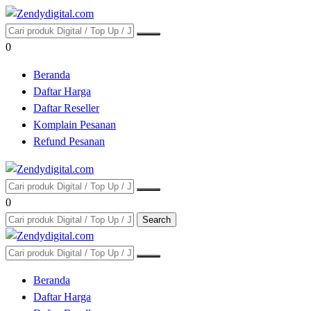
0
Beranda
Daftar Harga
Daftar Reseller
Komplain Pesanan
Refund Pesanan
0
Search
Beranda
Daftar Harga