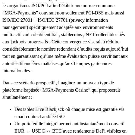
les organismes ISO/PCI afin d’établir une norme commune
“MGA‑Payments” couvrant non seulement PCI‑DSS mais aussi
ISO/IEC 27001 + ISO/IEC 27701 (privacy information
management) spécifiquement adaptée aux environnements
multi‑actifs où cohabitent fiat , stablecoins , NFT collectibles liés
aux jackpots progressifs . Cette convergence viserait à réduire
considérablement le nombre redondant d’audits requis aujourd’hui
tout en garantissant qu’une même évaluation puisse servir tant aux
autorités financières maltaises qu’aux banques partenaires
internationales .
Dans ce scénario prospectif , imaginez un nouveau type de
plateforme baptisée “MGA‑Payments Casino” qui proposerait
simultanément :
Des tables Live Blackjack où chaque mise est garantie via
smart contract auditée ISO
Un portefeuille intégré permettant instantanément converti
EUR ↔︎ USDC ↔︎ BTC avec rendements DeFi visibles en