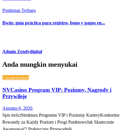
Postingan Terbaru
Bwin: guía práctica para registro, bono y pagos en...
Admin Zendydigital
Anda mungkin menyukai
Uncategorized
NVCasino Program VIP: Poziomy, Nagrody i
Przywileje
Agustus 6, 2026
Spis treściStruktura Programu VIP i Poziomy KarieryKonkretne
Rewandy za Każdy Poziom i Progi PunktoweJak Skutecznie
Awansować? Praktyczny Przewodnik…