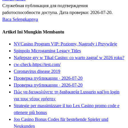
Служебная публикация для подтверждения
работоспособности доступа. Дата проверки: 2026-07-20.
Baca Selengkapnya
Artikel Ini Mungkin Membantu
NVCasino Program VIP: Poziomy, Nagrody i Przywileje
Spinpolo Microgaming Legacy Titles
Najlepsze gry w Tikal Casino: co warto zagrać w 2026 roku?
cw-check-https://test.com/
Coronavirus disease 2019
Проверка публикации · 2026-07-20
Проверка публикации · 2026-07-20
Πώς να διευκολύνετε τη διαδικασία Lussurio καζίνο login
για τους νέους χρήστες
Strategie per massimizzare il tuo Lex Casino promo code e
ottenere più bonus
Joo Casino Bonus Codes für bestehende Spieler und
Neukunden