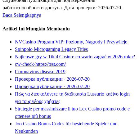
Служебная публикация для подтверждения
работоспособности доступа. Дата проверки: 2026-07-20.
Baca Selengkapnya
Artikel Ini Mungkin Membantu
NVCasino Program VIP: Poziomy, Nagrody i Przywileje
Spinpolo Microgaming Legacy Titles
Najlepsze gry w Tikal Casino: co warto zagrać w 2026 roku?
cw-check-https://test.com/
Coronavirus disease 2019
Проверка публикации · 2026-07-20
Проверка публикации · 2026-07-20
Πώς να διευκολύνετε τη διαδικασία Lussurio καζίνο login
για τους νέους χρήστες
Strategie per massimizzare il tuo Lex Casino promo code e
ottenere più bonus
Joo Casino Bonus Codes für bestehende Spieler und
Neukunden