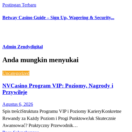
Postingan Terbaru
Betway Casino Guide – Sign Up, Wagering & Security...
Admin Zendydigital
Anda mungkin menyukai
Uncategorized
NVCasino Program VIP: Poziomy, Nagrody i
Przywileje
Agustus 6, 2026
Spis treściStruktura Programu VIP i Poziomy KarieryKonkretne
Rewandy za Każdy Poziom i Progi PunktoweJak Skutecznie
Awansować? Praktyczny Przewodnik…