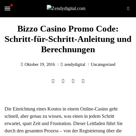
Bizzo Casino Promo Code:
Schritt-für-Schritt-Anleitung und
Berechnungen
Oktober 19, 2016
zendydigital
Uncategorized
Die Einrichtung eines Kontos in einem Online-Casino geht
schnell, aber genau zu wissen, was einen in jedem Schritt
erwartet, spart Zeit und Frustration. Dieser Leitfaden führt Sie
durch den gesamten Prozess – von der Registrierung über die