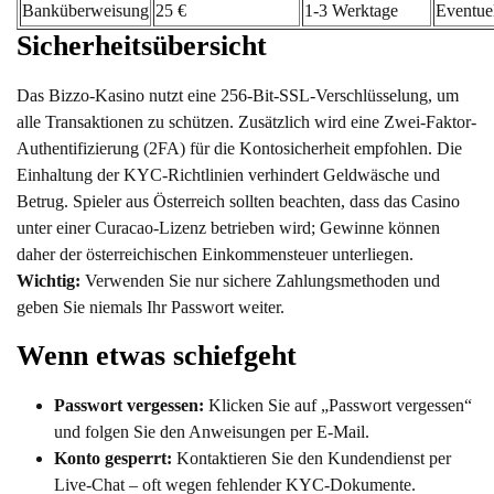
Banküberweisung
25 €
1-3 Werktage
Eventue
Sicherheitsübersicht
Das Bizzo-Kasino nutzt eine 256-Bit-SSL-Verschlüsselung, um
alle Transaktionen zu schützen. Zusätzlich wird eine Zwei-Faktor-
Authentifizierung (2FA) für die Kontosicherheit empfohlen. Die
Einhaltung der KYC-Richtlinien verhindert Geldwäsche und
Betrug. Spieler aus Österreich sollten beachten, dass das Casino
unter einer Curacao-Lizenz betrieben wird; Gewinne können
daher der österreichischen Einkommensteuer unterliegen.
Wichtig:
Verwenden Sie nur sichere Zahlungsmethoden und
geben Sie niemals Ihr Passwort weiter.
Wenn etwas schiefgeht
Passwort vergessen:
Klicken Sie auf „Passwort vergessen“
und folgen Sie den Anweisungen per E-Mail.
Konto gesperrt:
Kontaktieren Sie den Kundendienst per
Live-Chat – oft wegen fehlender KYC-Dokumente.