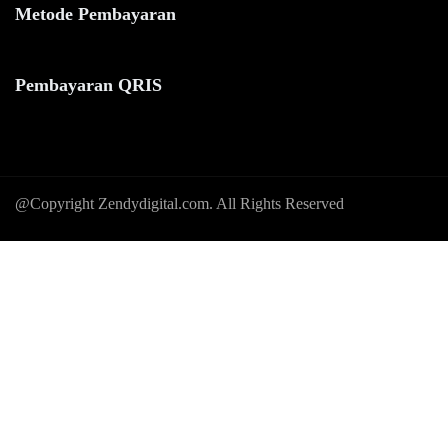
Metode Pembayaran
Pembayaran QRIS
@Copyright Zendydigital.com. All Rights Reserved