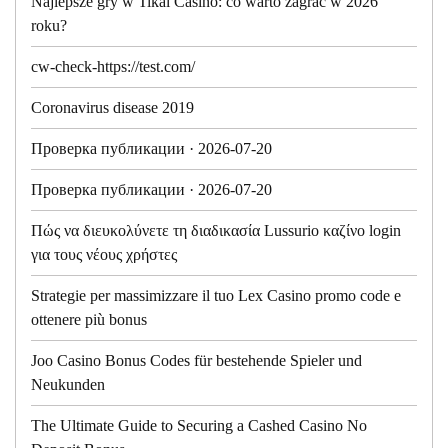
Najlepsze gry w Tikal Casino: co warto zagrać w 2026
roku?
cw-check-https://test.com/
Coronavirus disease 2019
Проверка публикации · 2026-07-20
Проверка публикации · 2026-07-20
Πώς να διευκολύνετε τη διαδικασία Lussurio καζίνο login
για τους νέους χρήστες
Strategie per massimizzare il tuo Lex Casino promo code e
ottenere più bonus
Joo Casino Bonus Codes für bestehende Spieler und
Neukunden
The Ultimate Guide to Securing a Cashed Casino No