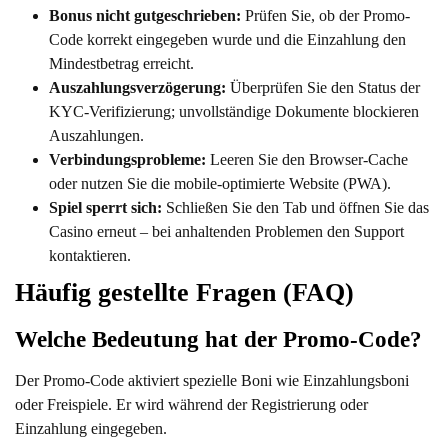
Bonus nicht gutgeschrieben:
Prüfen Sie, ob der Promo-
Code korrekt eingegeben wurde und die Einzahlung den
Mindestbetrag erreicht.
Auszahlungsverzögerung:
Überprüfen Sie den Status der
KYC-Verifizierung; unvollständige Dokumente blockieren
Auszahlungen.
Verbindungsprobleme:
Leeren Sie den Browser-Cache
oder nutzen Sie die mobile-optimierte Website (PWA).
Spiel sperrt sich:
Schließen Sie den Tab und öffnen Sie das
Casino erneut – bei anhaltenden Problemen den Support
kontaktieren.
Häufig gestellte Fragen (FAQ)
Welche Bedeutung hat der Promo-Code?
Der Promo-Code aktiviert spezielle Boni wie Einzahlungsboni
oder Freispiele. Er wird während der Registrierung oder
Einzahlung eingegeben.