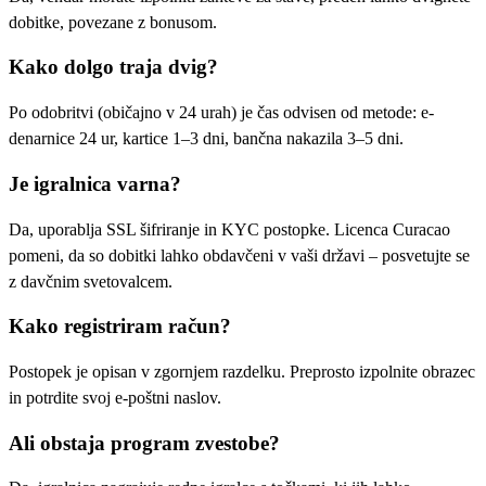
dobitke, povezane z bonusom.
Kako dolgo traja dvig?
Po odobritvi (običajno v 24 urah) je čas odvisen od metode: e-
denarnice 24 ur, kartice 1–3 dni, bančna nakazila 3–5 dni.
Je igralnica varna?
Da, uporablja SSL šifriranje in KYC postopke. Licenca Curacao
pomeni, da so dobitki lahko obdavčeni v vaši državi – posvetujte se
z davčnim svetovalcem.
Kako registriram račun?
Postopek je opisan v zgornjem razdelku. Preprosto izpolnite obrazec
in potrdite svoj e-poštni naslov.
Ali obstaja program zvestobe?