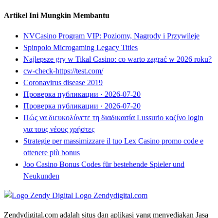
Artikel Ini Mungkin Membantu
NVCasino Program VIP: Poziomy, Nagrody i Przywileje
Spinpolo Microgaming Legacy Titles
Najlepsze gry w Tikal Casino: co warto zagrać w 2026 roku?
cw-check-https://test.com/
Coronavirus disease 2019
Проверка публикации · 2026-07-20
Проверка публикации · 2026-07-20
Πώς να διευκολύνετε τη διαδικασία Lussurio καζίνο login
για τους νέους χρήστες
Strategie per massimizzare il tuo Lex Casino promo code e
ottenere più bonus
Joo Casino Bonus Codes für bestehende Spieler und
Neukunden
Zendydigital.com adalah situs dan aplikasi yang menyediakan Jasa