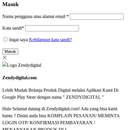
Masuk
Nama pengguna atau alamat email
*
Kata sandi
*
Ingat saya
Kehilangan kata sandi?
Masuk
Zendydigital.com
Lebih Mudah Belanja Produk Digital melalui Aplikasi Kami Di
Google Play Store dengan nama " ZENDYDIGITAL "
Halo Selamat datang di Zendydigital.com! Ada yang bisa kami
bantu ? Disini anda bisa KOMPLAIN PESANAN/ MEMINTA
LOGIN OTP/ KONFIRMASI PEMBAYARAN /
MENANYAKAN PRODUK DLL