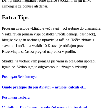
Da, igralnica nagrajuje redne igralce s točkami, ki jih lahko
zamenjate za bonuse ali denar.
Extra Tips
Program zvestobe vključuje več ravni – od srebrne do diamantne.
Vsaka raven prinaša višje odstotke vračila denarja (cashback),
hitrejše dvige in osebnega upravitelja računa. Točke zbirate s
stavami; 1 točka na vsakih 10 € stave je običajno pravilo.
Rezervirajte si čas za pregled napredka v profilu.
Skratka, ta vodnik vam pomaga pri varni in pregledni uporabi
igralnice. Vedno igrajte odgovorno in uživajte v izkušnji.
Postingan Sebelumnya
Guide pratique du jeu Aviator – astuces, calculs et...
Postingan Terbaru
Vodnik za 1bet bonus – praktični nasveti in izračuni