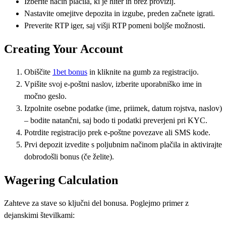
Izberite način plačila, ki je hiter in brez provizij.
Nastavite omejitve depozita in izgube, preden začnete igrati.
Preverite RTP iger, saj višji RTP pomeni boljše možnosti.
Creating Your Account
Obiščite
1bet bonus
in kliknite na gumb za registracijo.
Vpišite svoj e-poštni naslov, izberite uporabniško ime in
močno geslo.
Izpolnite osebne podatke (ime, priimek, datum rojstva, naslov)
– bodite natančni, saj bodo ti podatki preverjeni pri KYC.
Potrdite registracijo prek e-poštne povezave ali SMS kode.
Prvi depozit izvedite s poljubnim načinom plačila in aktivirajte
dobrodošli bonus (če želite).
Wagering Calculation
Zahteve za stave so ključni del bonusa. Poglejmo primer z
dejanskimi številkami: