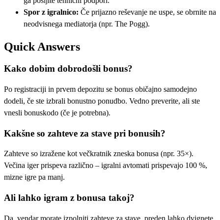
ga pošljite tehnični podpori.
Spor z igralnico:
Če prijazno reševanje ne uspe, se obrnite na
neodvisnega mediatorja (npr. The Pogg).
Quick Answers
Kako dobim dobrodošli bonus?
Po registraciji in prvem depozitu se bonus običajno samodejno
dodeli, če ste izbrali bonustno ponudbo. Vedno preverite, ali ste
vnesli bonuskodo (če je potrebna).
Kakšne so zahteve za stave pri bonusih?
Zahteve so izražene kot večkratnik zneska bonusa (npr. 35×).
Večina iger prispeva različno – igralni avtomati prispevajo 100 %,
mizne igre pa manj.
Ali lahko igram z bonusa takoj?
Da, vendar morate izpolniti zahteve za stave, preden lahko dvignete