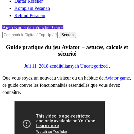
Daftar Reseller
Komplain Pesanan
Refund Pesanan
Agen Kuota dan Voucher Game
Search
Guide pratique du jeu Aviator – astuces, calculs et
sécurité
Juli 11, 2018
zendijuliansyah
Uncategorized
,
Que vous soyez un nouveau visiteur ou un habitué de
Aviator game
,
ce guide couvre les fonctionnalités essentielles que vous devez
connaître.