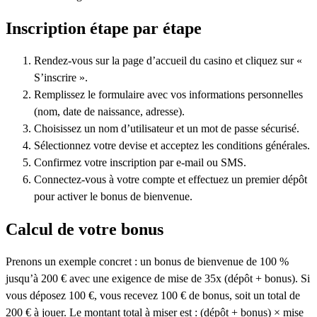
Inscription étape par étape
Rendez-vous sur la page d’accueil du casino et cliquez sur «
S’inscrire ».
Remplissez le formulaire avec vos informations personnelles
(nom, date de naissance, adresse).
Choisissez un nom d’utilisateur et un mot de passe sécurisé.
Sélectionnez votre devise et acceptez les conditions générales.
Confirmez votre inscription par e-mail ou SMS.
Connectez-vous à votre compte et effectuez un premier dépôt
pour activer le bonus de bienvenue.
Calcul de votre bonus
Prenons un exemple concret : un bonus de bienvenue de 100 %
jusqu’à 200 € avec une exigence de mise de 35x (dépôt + bonus). Si
vous déposez 100 €, vous recevez 100 € de bonus, soit un total de
200 € à jouer. Le montant total à miser est : (dépôt + bonus) × mise