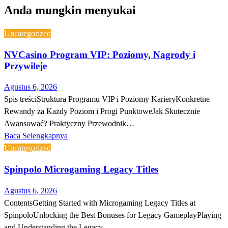
Anda mungkin menyukai
Uncategorized
NVCasino Program VIP: Poziomy, Nagrody i
Przywileje
Agustus 6, 2026
Spis treściStruktura Programu VIP i Poziomy KarieryKonkretne
Rewandy za Każdy Poziom i Progi PunktoweJak Skutecznie
Awansować? Praktyczny Przewodnik…
Baca Selengkapnya
Uncategorized
Spinpolo Microgaming Legacy Titles
Agustus 6, 2026
ContentsGetting Started with Microgaming Legacy Titles at
SpinpoloUnlocking the Best Bonuses for Legacy GameplayPlaying
and Understanding the Legacy…