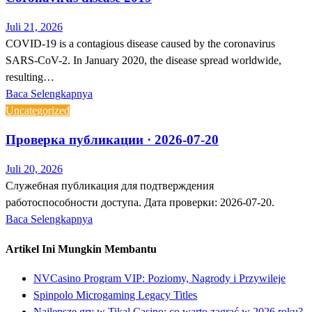
Juli 21, 2026
COVID-19 is a contagious disease caused by the coronavirus
SARS-CoV-2. In January 2020, the disease spread worldwide,
resulting…
Baca Selengkapnya
Uncategorized
Проверка публикации · 2026-07-20
Juli 20, 2026
Служебная публикация для подтверждения
работоспособности доступа. Дата проверки: 2026-07-20.
Baca Selengkapnya
Artikel Ini Mungkin Membantu
NVCasino Program VIP: Poziomy, Nagrody i Przywileje
Spinpolo Microgaming Legacy Titles
Najlepsze gry w Tikal Casino: co warto zagrać w 2026 roku?