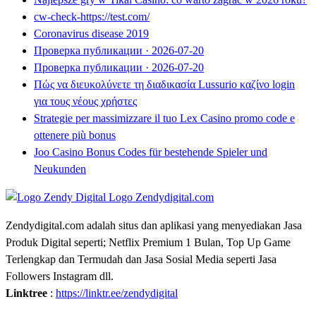
cw-check-https://test.com/
Coronavirus disease 2019
Проверка публикации · 2026-07-20
Проверка публикации · 2026-07-20
Πώς να διευκολύνετε τη διαδικασία Lussurio καζίνο login
για τους νέους χρήστες
Strategie per massimizzare il tuo Lex Casino promo code e
ottenere più bonus
Joo Casino Bonus Codes für bestehende Spieler und
Neukunden
Zendydigital.com adalah situs dan aplikasi yang menyediakan Jasa
Produk Digital seperti; Netflix Premium 1 Bulan, Top Up Game
Terlengkap dan Termudah dan Jasa Sosial Media seperti Jasa
Followers Instagram dll.
Linktree
:
https://linktr.ee/zendydigital