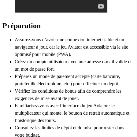
Préparation
Assurez-vous d’avoir une connexion internet stable et un
navigateur à jour, car le jeu Aviator est accessible via le site
optimisé pour mobile (PWA).
Créez un compte utilisateur avec une adresse e-mail valide et
un mot de passe fort.
Préparez un mode de paiement accepté (carte bancaire,
portefeuille électronique, etc.) pour effectuer un dépôt.
Vérifiez les conditions de bonus afin de comprendre les
exigences de mise avant de jouer.
Familiarisez-vous avec l’interface du jeu Aviator : le
multiplicateur qui monte, le bouton de retrait automatique et
l’historique des tours.
Consultez les limites de dépôt et de mise pour rester dans
votre budget.