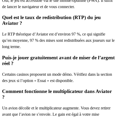
Oui, le jeu est accessible via le site mobile-optimisé (PWA). Il suffit
de lancer le navigateur et de vous connecter.
Quel est le taux de redistribution (RTP) du jeu
Aviator ?
Le RTP théorique d’Aviator est d’environ 97 %, ce qui signifie
qu’en moyenne, 97 % des mises sont redistribuées aux joueurs sur le
long terme.
Puis-je jouer gratuitement avant de miser de l’argent
réel ?
Certains casinos proposent un mode démo. Vérifiez dans la section
des jeux si l’option « Essai » est disponible.
Comment fonctionne le multiplicateur dans Aviator
?
Un avion décolle et le multiplicateur augmente. Vous devez retirer
avant que l’avion ne s’envole. Le gain est égal à votre mise