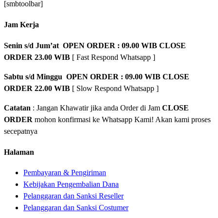
[smbtoolbar]
Jam Kerja
Senin s/d Jum’at OPEN ORDER : 09.00 WIB CLOSE
ORDER 23.00 WIB
[ Fast Respond Whatsapp ]
Sabtu s/d Minggu OPEN ORDER : 09.00 WIB CLOSE
ORDER 22.00 WIB
[ Slow Respond Whatsapp ]
Catatan
: Jangan Khawatir jika anda Order di Jam
CLOSE
ORDER
mohon konfirmasi ke Whatsapp Kami! Akan kami proses
secepatnya
Halaman
Pembayaran & Pengiriman
Kebijakan Pengembalian Dana
Pelanggaran dan Sanksi Reseller
Pelanggaran dan Sanksi Costumer