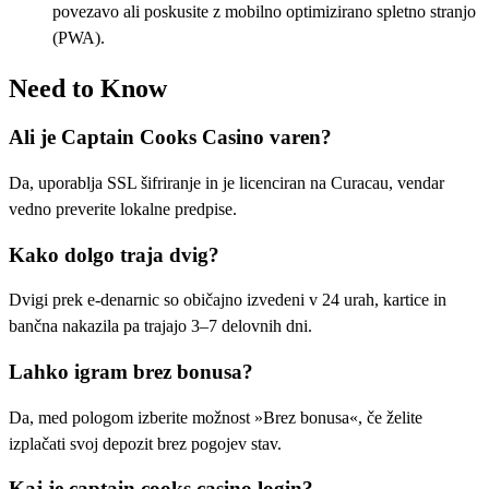
povezavo ali poskusite z mobilno optimizirano spletno stranjo
(PWA).
Need to Know
Ali je Captain Cooks Casino varen?
Da, uporablja SSL šifriranje in je licenciran na Curacau, vendar
vedno preverite lokalne predpise.
Kako dolgo traja dvig?
Dvigi prek e-denarnic so običajno izvedeni v 24 urah, kartice in
bančna nakazila pa trajajo 3–7 delovnih dni.
Lahko igram brez bonusa?
Da, med pologom izberite možnost »Brez bonusa«, če želite
izplačati svoj depozit brez pogojev stav.
Kaj je captain cooks casino login?