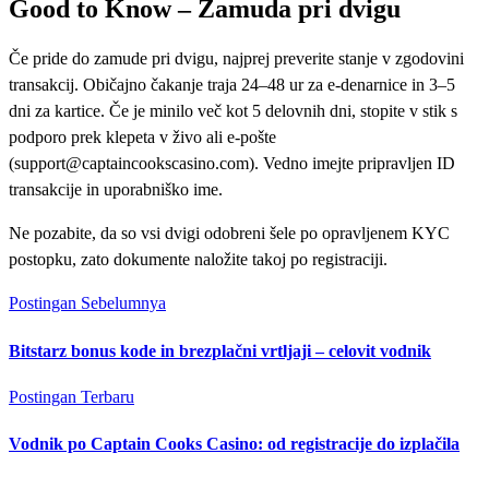
Good to Know – Zamuda pri dvigu
Če pride do zamude pri dvigu, najprej preverite stanje v zgodovini
transakcij. Običajno čakanje traja 24–48 ur za e-denarnice in 3–5
dni za kartice. Če je minilo več kot 5 delovnih dni, stopite v stik s
podporo prek klepeta v živo ali e-pošte
(support@captaincookscasino.com). Vedno imejte pripravljen ID
transakcije in uporabniško ime.
Ne pozabite, da so vsi dvigi odobreni šele po opravljenem KYC
postopku, zato dokumente naložite takoj po registraciji.
Postingan Sebelumnya
Bitstarz bonus kode in brezplačni vrtljaji – celovit vodnik
Postingan Terbaru
Vodnik po Captain Cooks Casino: od registracije do izplačila