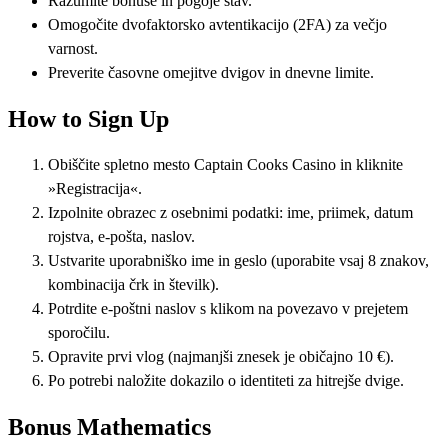
Razumite bonuse in pogoje stav.
Omogočite dvofaktorsko avtentikacijo (2FA) za večjo
varnost.
Preverite časovne omejitve dvigov in dnevne limite.
How to Sign Up
Obiščite spletno mesto Captain Cooks Casino in kliknite
»Registracija«.
Izpolnite obrazec z osebnimi podatki: ime, priimek, datum
rojstva, e-pošta, naslov.
Ustvarite uporabniško ime in geslo (uporabite vsaj 8 znakov,
kombinacija črk in številk).
Potrdite e-poštni naslov s klikom na povezavo v prejetem
sporočilu.
Opravite prvi vlog (najmanjši znesek je običajno 10 €).
Po potrebi naložite dokazilo o identiteti za hitrejše dvige.
Bonus Mathematics