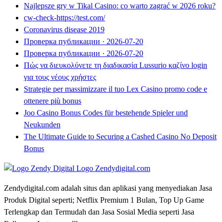
Najlepsze gry w Tikal Casino: co warto zagrać w 2026 roku?
cw-check-https://test.com/
Coronavirus disease 2019
Проверка публикации · 2026-07-20
Проверка публикации · 2026-07-20
Πώς να διευκολύνετε τη διαδικασία Lussurio καζίνο login
για τους νέους χρήστες
Strategie per massimizzare il tuo Lex Casino promo code e
ottenere più bonus
Joo Casino Bonus Codes für bestehende Spieler und
Neukunden
The Ultimate Guide to Securing a Cashed Casino No Deposit
Bonus
Zendydigital.com adalah situs dan aplikasi yang menyediakan Jasa
Produk Digital seperti; Netflix Premium 1 Bulan, Top Up Game
Terlengkap dan Termudah dan Jasa Sosial Media seperti Jasa