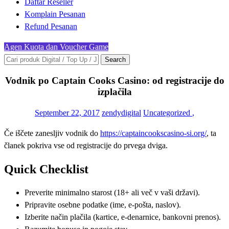
Daftar Reseller
Komplain Pesanan
Refund Pesanan
Agen Kuota dan Voucher Game
Search
Vodnik po Captain Cooks Casino: od registracije do
izplačila
September 22, 2017
zendydigital
Uncategorized
,
Če iščete zanesljiv vodnik do
https://captaincookscasino-si.org/
, ta
članek pokriva vse od registracije do prvega dviga.
Quick Checklist
Preverite minimalno starost (18+ ali več v vaši državi).
Pripravite osebne podatke (ime, e-pošta, naslov).
Izberite način plačila (kartice, e-denarnice, bankovni prenos).