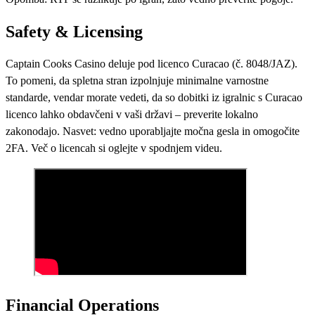
Safety & Licensing
Captain Cooks Casino deluje pod licenco Curacao (č. 8048/JAZ).
To pomeni, da spletna stran izpolnjuje minimalne varnostne
standarde, vendar morate vedeti, da so dobitki iz igralnic s Curacao
licenco lahko obdavčeni v vaši državi – preverite lokalno
zakonodajo. Nasvet: vedno uporabljajte močna gesla in omogočite
2FA. Več o licencah si oglejte v spodnjem videu.
Financial Operations