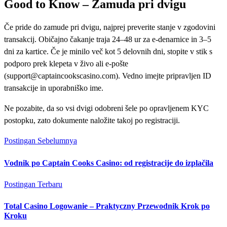
Good to Know – Zamuda pri dvigu
Če pride do zamude pri dvigu, najprej preverite stanje v zgodovini
transakcij. Običajno čakanje traja 24–48 ur za e-denarnice in 3–5
dni za kartice. Če je minilo več kot 5 delovnih dni, stopite v stik s
podporo prek klepeta v živo ali e-pošte
(support@captaincookscasino.com). Vedno imejte pripravljen ID
transakcije in uporabniško ime.
Ne pozabite, da so vsi dvigi odobreni šele po opravljenem KYC
postopku, zato dokumente naložite takoj po registraciji.
Postingan Sebelumnya
Vodnik po Captain Cooks Casino: od registracije do izplačila
Postingan Terbaru
Total Casino Logowanie – Praktyczny Przewodnik Krok po
Kroku