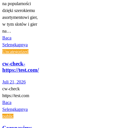
na popularności
dzięki szerokiemu
asortymentowi gier,
w tym slotów i gier
na…
Baca
Selengkapnya
Uncategorized
cw-check-
https://test.com/
Juli 21, 2026
cw-check
https://test.com
Baca
Selengkapnya
public
Coronavirus