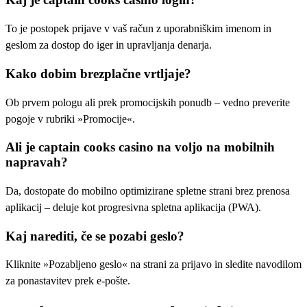
To je postopek prijave v vaš račun z uporabniškim imenom in
geslom za dostop do iger in upravljanja denarja.
Kako dobim brezplačne vrtljaje?
Ob prvem pologu ali prek promocijskih ponudb – vedno preverite
pogoje v rubriki »Promocije«.
Ali je captain cooks casino na voljo na mobilnih
napravah?
Da, dostopate do mobilno optimizirane spletne strani brez prenosa
aplikacij – deluje kot progresivna spletna aplikacija (PWA).
Kaj narediti, če se pozabi geslo?
Kliknite »Pozabljeno geslo« na strani za prijavo in sledite navodilom
za ponastavitev prek e-pošte.