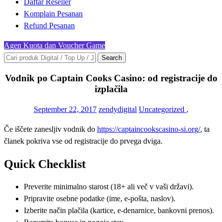
Daftar Reseller
Komplain Pesanan
Refund Pesanan
Agen Kuota dan Voucher Game
Search
Vodnik po Captain Cooks Casino: od registracije do
izplačila
September 22, 2017
zendydigital
Uncategorized
,
Če iščete zanesljiv vodnik do
https://captaincookscasino-si.org/
, ta
članek pokriva vse od registracije do prvega dviga.
Quick Checklist
Preverite minimalno starost (18+ ali več v vaši državi).
Pripravite osebne podatke (ime, e-pošta, naslov).
Izberite način plačila (kartice, e-denarnice, bankovni prenos).