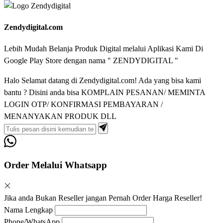
Zendydigital.com
Lebih Mudah Belanja Produk Digital melalui Aplikasi Kami Di
Google Play Store dengan nama " ZENDYDIGITAL "
Halo Selamat datang di Zendydigital.com! Ada yang bisa kami
bantu ? Disini anda bisa KOMPLAIN PESANAN/ MEMINTA
LOGIN OTP/ KONFIRMASI PEMBAYARAN /
MENANYAKAN PRODUK DLL
Order Melalui Whatsapp
Jika anda Bukan Reseller jangan Pernah Order Harga Reseller!
Nama Lengkap
Phone/WhatsApp