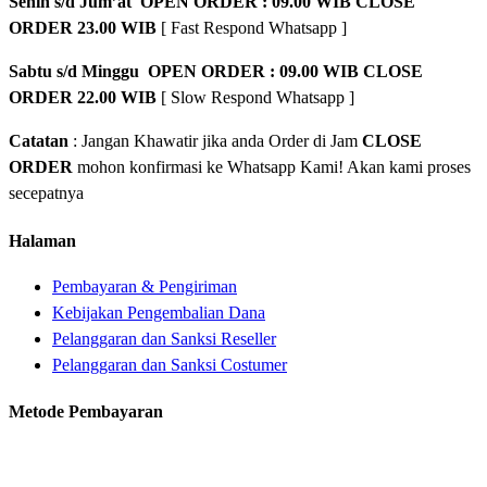
Senin s/d Jum’at OPEN ORDER : 09.00 WIB CLOSE
ORDER 23.00 WIB
[ Fast Respond Whatsapp ]
Sabtu s/d Minggu OPEN ORDER : 09.00 WIB CLOSE
ORDER 22.00 WIB
[ Slow Respond Whatsapp ]
Catatan
: Jangan Khawatir jika anda Order di Jam
CLOSE
ORDER
mohon konfirmasi ke Whatsapp Kami! Akan kami proses
secepatnya
Halaman
Pembayaran & Pengiriman
Kebijakan Pengembalian Dana
Pelanggaran dan Sanksi Reseller
Pelanggaran dan Sanksi Costumer
Metode Pembayaran