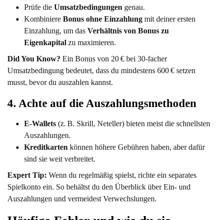
Prüfe die
Umsatzbedingungen
genau.
Kombiniere
Bonus ohne Einzahlung
mit deiner ersten
Einzahlung, um das
Verhältnis von Bonus zu
Eigenkapital
zu maximieren.
Did You Know?
Ein Bonus von 20 € bei 30‑facher
Umsatzbedingung bedeutet, dass du mindestens 600 € setzen
musst, bevor du auszahlen kannst.
4. Achte auf die Auszahlungsmethoden
E‑Wallets
(z. B. Skrill, Neteller) bieten meist die schnellsten
Auszahlungen.
Kreditkarten
können höhere Gebühren haben, aber dafür
sind sie weit verbreitet.
Expert Tip:
Wenn du regelmäßig spielst, richte ein separates
Spielkonto ein. So behältst du den Überblick über Ein‑ und
Auszahlungen und vermeidest Verwechslungen.