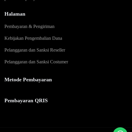
Halaman
Pembayaran & Pengiriman
Kebijakan Pengembalian Dana
Pelanggaran dan Sanksi Reseller
Pelanggaran dan Sanksi Costumer
Metode Pembayaran
Pembayaran QRIS