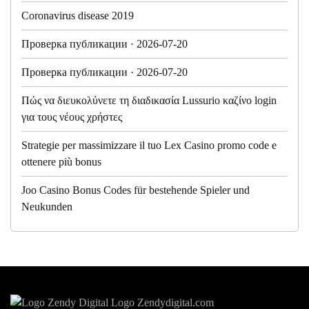
Coronavirus disease 2019
Проверка публикации · 2026-07-20
Проверка публикации · 2026-07-20
Πώς να διευκολύνετε τη διαδικασία Lussurio καζίνο login
για τους νέους χρήστες
Strategie per massimizzare il tuo Lex Casino promo code e
ottenere più bonus
Joo Casino Bonus Codes für bestehende Spieler und
Neukunden