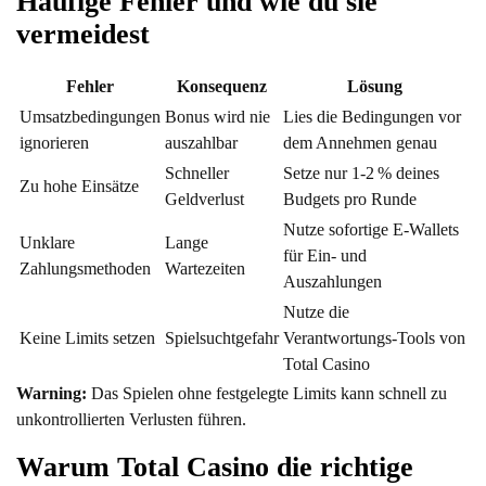
Häufige Fehler und wie du sie
vermeidest
Fehler
Konsequenz
Lösung
Umsatzbedingungen
Bonus wird nie
Lies die Bedingungen vor
ignorieren
auszahlbar
dem Annehmen genau
Schneller
Setze nur 1‑2 % deines
Zu hohe Einsätze
Geldverlust
Budgets pro Runde
Nutze sofortige E‑Wallets
Unklare
Lange
für Ein‑ und
Zahlungsmethoden
Wartezeiten
Auszahlungen
Nutze die
Keine Limits setzen
Spielsuchtgefahr
Verantwortungs‑Tools von
Total Casino
Warning:
Das Spielen ohne festgelegte Limits kann schnell zu
unkontrollierten Verlusten führen.
Warum Total Casino die richtige