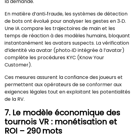
la demande.
En matière d’anti‑fraude, les systèmes de détection
de bots ont évolué pour analyser les gestes en 3‑D.
Une IA compare les trajectoires de main et les
temps de réaction à des modèles humains, bloquant
instantanément les avatars suspects. La vérification
d’identité via avatar (photo‑ID intégrée à l’avatar)
complète les procédures KYC (Know Your
Customer).
Ces mesures assurent la confiance des joueurs et
permettent aux opérateurs de se conformer aux
exigences légales tout en exploitant les potentialités
de la RV.
7. Le modèle économique des
tournois VR : monétisation et
ROI – 290 mots