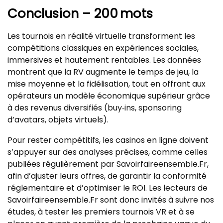
Conclusion – 200 mots
Les tournois en réalité virtuelle transforment les
compétitions classiques en expériences sociales,
immersives et hautement rentables. Les données
montrent que la RV augmente le temps de jeu, la
mise moyenne et la fidélisation, tout en offrant aux
opérateurs un modèle économique supérieur grâce
à des revenus diversifiés (buy‑ins, sponsoring
d’avatars, objets virtuels).
Pour rester compétitifs, les casinos en ligne doivent
s’appuyer sur des analyses précises, comme celles
publiées régulièrement par Savoirfaireensemble.Fr,
afin d’ajuster leurs offres, de garantir la conformité
réglementaire et d’optimiser le ROI. Les lecteurs de
Savoirfaireensemble.Fr sont donc invités à suivre nos
études, à tester les premiers tournois VR et à se