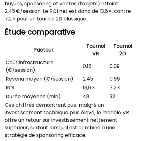
buy‑ins, sponsoring et ventes d’objets) atteint
2,45 €/session. Le ROI net est donc de 13,6 ×, contre
7,2 × pour un tournoi 2D classique.
Étude comparative
Tournoi
Tournoi
Facteur
VR
2D
Coût infrastructure
0,18
0,09
(€/session)
Revenu moyen (€/session)
2,45
0,66
ROI
13,6 ×
7,2 ×
Durée moyenne (min)
48
32
Ces chiffres démontrent que, malgré un
investissement technique plus élevé, le modèle VR
offre un retour sur investissement nettement
supérieur, surtout lorsqu’il est combiné à une
stratégie de sponsoring efficace.