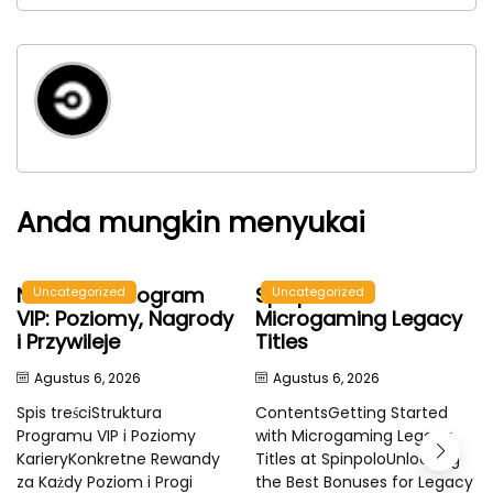
Anda mungkin menyukai
NVCasino Program
Spinpolo
Uncategorized
Uncategorized
VIP: Poziomy, Nagrody
Microgaming Legacy
i Przywileje
Titles
Agustus 6, 2026
Agustus 6, 2026
Spis treściStruktura
ContentsGetting Started
Programu VIP i Poziomy
with Microgaming Legacy
KarieryKonkretne Rewandy
Titles at SpinpoloUnlocking
za Każdy Poziom i Progi
the Best Bonuses for Legacy