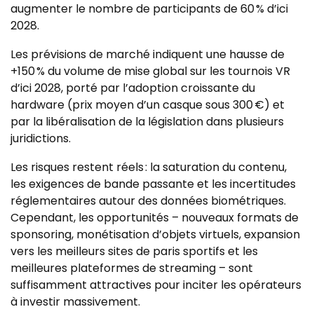
augmenter le nombre de participants de 60 % d’ici
2028.
Les prévisions de marché indiquent une hausse de
+150 % du volume de mise global sur les tournois VR
d’ici 2028, porté par l’adoption croissante du
hardware (prix moyen d’un casque sous 300 €) et
par la libéralisation de la législation dans plusieurs
juridictions.
Les risques restent réels : la saturation du contenu,
les exigences de bande passante et les incertitudes
réglementaires autour des données biométriques.
Cependant, les opportunités – nouveaux formats de
sponsoring, monétisation d’objets virtuels, expansion
vers les meilleurs sites de paris sportifs et les
meilleures plateformes de streaming – sont
suffisamment attractives pour inciter les opérateurs
à investir massivement.