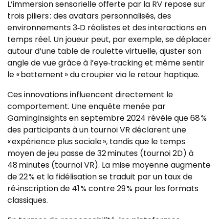
L’immersion sensorielle offerte par la RV repose sur
trois piliers : des avatars personnalisés, des
environnements 3‑D réalistes et des interactions en
temps réel. Un joueur peut, par exemple, se déplacer
autour d’une table de roulette virtuelle, ajuster son
angle de vue grâce à l’eye‑tracking et même sentir
le « battement » du croupier via le retour haptique.
Ces innovations influencent directement le
comportement. Une enquête menée par
GamingInsights en septembre 2024 révèle que 68 %
des participants à un tournoi VR déclarent une
« expérience plus sociale », tandis que le temps
moyen de jeu passe de 32 minutes (tournoi 2D) à
48 minutes (tournoi VR). La mise moyenne augmente
de 22 % et la fidélisation se traduit par un taux de
ré‑inscription de 41 % contre 29 % pour les formats
classiques.