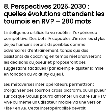
8. Perspectives 2025‑2030 :
quelles évolutions attendent les
tournois en RV ? – 280 mots
L’intelligence artificielle va redéfinir l’expérience
compétitive. Des bots IA capables d’imiter les styles
de jeu humains seront disponibles comme
adversaires d’entraînement, tandis que des
assistants de coaching en temps réel analyseront
les décisions du joueur et proposeront des
suggestions tactiques (par exemple, ajuster la mise
en fonction du volatility du jeu).
Les métaverses inter‑opérateurs permettront
d’organiser des tournois cross‑platform, où un joueur
sur casque Oculus pourra affronter un autre sur HTC
Vive ou même un utilisateur mobile via une version
« lite » en AR. Cette interopérabilité devrait