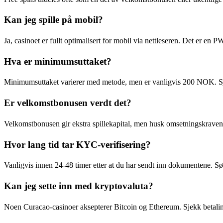
Kan jeg spille på mobil?
Ja, casinoet er fullt optimalisert for mobil via nettleseren. Det er en 
Hva er minimumsuttaket?
Minimumsuttaket varierer med metode, men er vanligvis 200 NOK. Sj
Er velkomstbonusen verdt det?
Velkomstbonusen gir ekstra spillekapital, men husk omsetningskravene.
Hvor lang tid tar KYC-verifisering?
Vanligvis innen 24-48 timer etter at du har sendt inn dokumentene. Sørg
Kan jeg sette inn med kryptovaluta?
Noen Curacao-casinoer aksepterer Bitcoin og Ethereum. Sjekk betaling