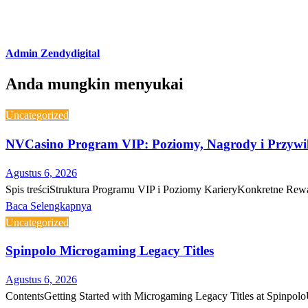
Admin Zendydigital
Anda mungkin menyukai
Uncategorized
NVCasino Program VIP: Poziomy, Nagrody i Przywil
Agustus 6, 2026
Spis treściStruktura Programu VIP i Poziomy KarieryKonkretne R
Baca Selengkapnya
Uncategorized
Spinpolo Microgaming Legacy Titles
Agustus 6, 2026
ContentsGetting Started with Microgaming Legacy Titles at Spinpo