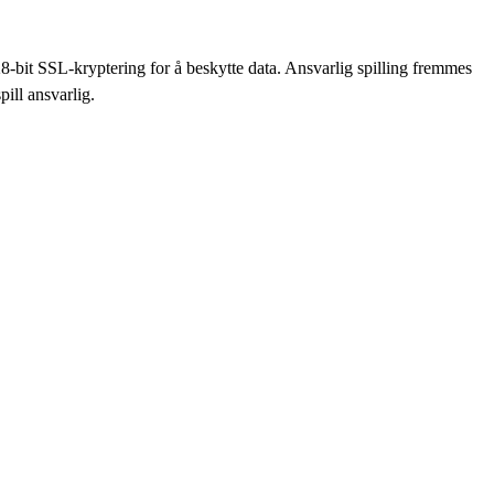
8-bit SSL-kryptering for å beskytte data. Ansvarlig spilling fremmes
ill ansvarlig.