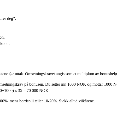
trer deg”.
on.
skudd.
stene før uttak. Omsetningskravet angis som et multiplum av bonusbelø
setningskrav på bonusen. Du setter inn 1000 NOK og mottar 1000 N
(1000+1000) x 35 = 70 000 NOK.
 100%, mens bordspill teller 10-20%. Sjekk alltid vilkårene.