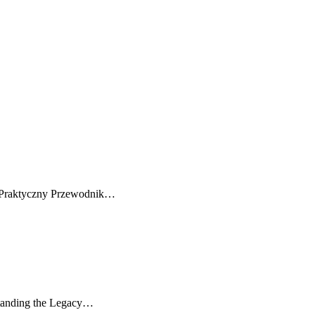
? Praktyczny Przewodnik…
standing the Legacy…