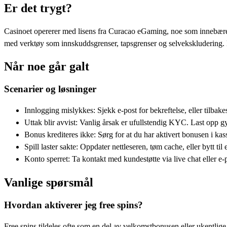
Er det trygt?
Casinoet opererer med lisens fra Curacao eGaming, noe som innebærer r
med verktøy som innskuddsgrenser, tapsgrenser og selvekskludering. H
Når noe går galt
Scenarier og løsninger
Innlogging mislykkes: Sjekk e-post for bekreftelse, eller tilbake
Uttak blir avvist: Vanlig årsak er ufullstendig KYC. Last opp g
Bonus krediteres ikke: Sørg for at du har aktivert bonusen i k
Spill laster sakte: Oppdater nettleseren, tøm cache, eller bytt til 
Konto sperret: Ta kontakt med kundestøtte via live chat eller e-p
Vanlige spørsmål
Hvordan aktiverer jeg free spins?
Free spins tildeles ofte som en del av velkomstbonusen eller ukentlig