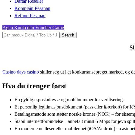
Daftar Reseller
Komplain Pesanan
Refund Pesanan
Agen Kuota dan Voucher Game
Search
Sl
Casino days casino
skiller seg ut i et konkurransepreget marked, og d
Hva du trenger først
En gyldig e-postadresse og mobilnummer for verifisering.
Et personlig legitimasjonsdokument (pass eller førerkort) for 
Betalingsmetode som støtter norske kroner (NOK) – for eksemp
Stabil internettforbindelse – anbefalt minst 5 Mbps for jevn spill
En moderne nettleser eller mobilenhet (iOS/Android) – casino