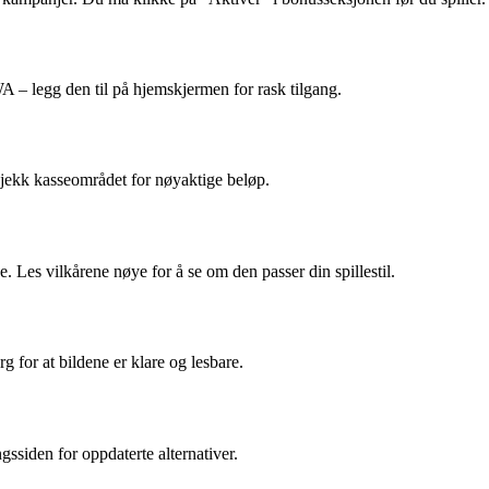
PWA – legg den til på hjemskjermen for rask tilgang.
ekk kasseområdet for nøyaktige beløp.
 Les vilkårene nøye for å se om den passer din spillestil.
 for at bildene er klare og lesbare.
ssiden for oppdaterte alternativer.