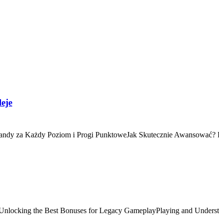
eje
ewandy za Każdy Poziom i Progi PunktoweJak Skutecznie Awansować
loUnlocking the Best Bonuses for Legacy GameplayPlaying and Under