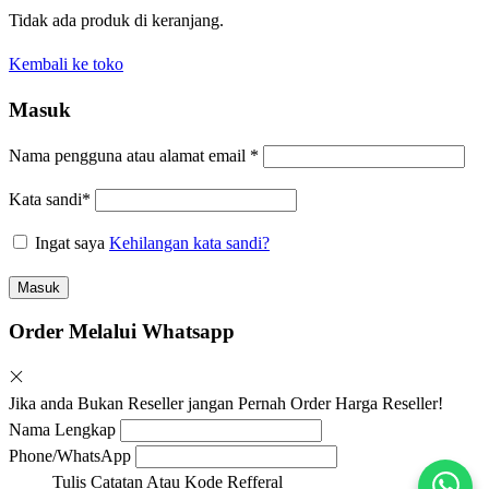
Tidak ada produk di keranjang.
Kembali ke toko
Masuk
Nama pengguna atau alamat email
*
Kata sandi
*
Ingat saya
Kehilangan kata sandi?
Masuk
Order Melalui Whatsapp
Jika anda Bukan Reseller jangan Pernah Order Harga Reseller!
Nama Lengkap
Phone/WhatsApp
Tulis Catatan Atau Kode Refferal