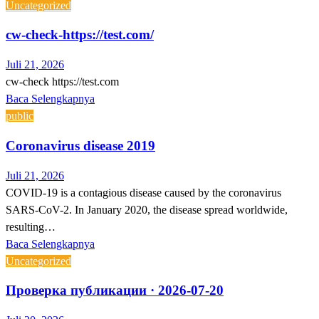
Uncategorized
cw-check-https://test.com/
Juli 21, 2026
cw-check https://test.com
Baca Selengkapnya
public
Coronavirus disease 2019
Juli 21, 2026
COVID-19 is a contagious disease caused by the coronavirus
SARS-CoV-2. In January 2020, the disease spread worldwide,
resulting…
Baca Selengkapnya
Uncategorized
Проверка публикации · 2026-07-20