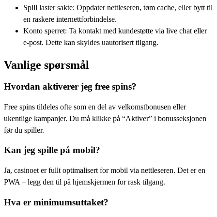
Spill laster sakte: Oppdater nettleseren, tøm cache, eller bytt til
en raskere internettforbindelse.
Konto sperret: Ta kontakt med kundestøtte via live chat eller
e-post. Dette kan skyldes uautorisert tilgang.
Vanlige spørsmål
Hvordan aktiverer jeg free spins?
Free spins tildeles ofte som en del av velkomstbonusen eller
ukentlige kampanjer. Du må klikke på “Aktiver” i bonusseksjonen
før du spiller.
Kan jeg spille på mobil?
Ja, casinoet er fullt optimalisert for mobil via nettleseren. Det er en
PWA – legg den til på hjemskjermen for rask tilgang.
Hva er minimumsuttaket?