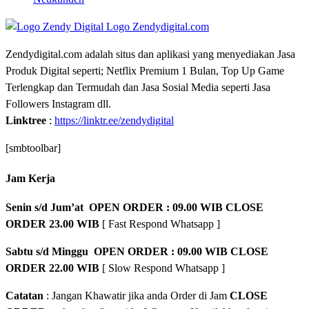
Zendydigital.com adalah situs dan aplikasi yang menyediakan Jasa
Produk Digital seperti; Netflix Premium 1 Bulan, Top Up Game
Terlengkap dan Termudah dan Jasa Sosial Media seperti Jasa
Followers Instagram dll.
Linktree
:
https://linktr.ee/zendydigital
[smbtoolbar]
Jam Kerja
Senin s/d Jum’at OPEN ORDER : 09.00 WIB CLOSE
ORDER 23.00 WIB
[ Fast Respond Whatsapp ]
Sabtu s/d Minggu OPEN ORDER : 09.00 WIB CLOSE
ORDER 22.00 WIB
[ Slow Respond Whatsapp ]
Catatan
: Jangan Khawatir jika anda Order di Jam
CLOSE