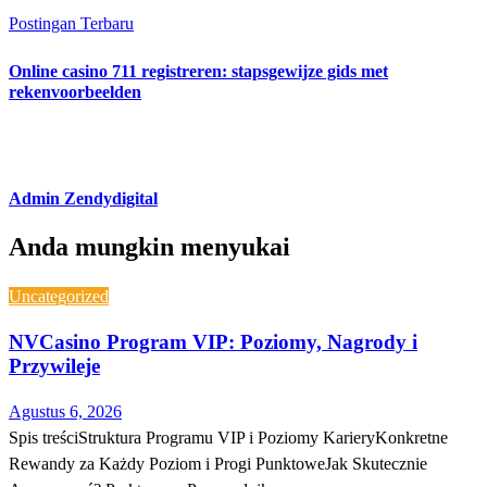
Postingan Terbaru
Online casino 711 registreren: stapsgewijze gids met
rekenvoorbeelden
Admin Zendydigital
Anda mungkin menyukai
Uncategorized
NVCasino Program VIP: Poziomy, Nagrody i
Przywileje
Agustus 6, 2026
Spis treściStruktura Programu VIP i Poziomy KarieryKonkretne
Rewandy za Każdy Poziom i Progi PunktoweJak Skutecznie