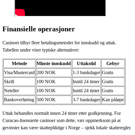
Finansielle operasjoner
Casinoet tilbyr flere betalingsmetoder for innskudd og uttak.
Tabellen under viser typiske alternativer:
Metode
Minste innskudd
Uttakstid
Gebyr
Visa/Mastercard
200 NOK
1-3 bankdager
Gratis
Skrill
100 NOK
Inntil 24 timer
Gratis
Neteller
100 NOK
Inntil 24 timer
Gratis
Bankoverføring
500 NOK
3-7 bankdager
Kan påløpe
Uttak behandles normalt innen 24 timer etter godkjenning. For
Curacao-lisensierte casinoer som dette, vær oppmerksom på at
gevinster kan være skattepliktige i Norge – sjekk lokale skatteregler.