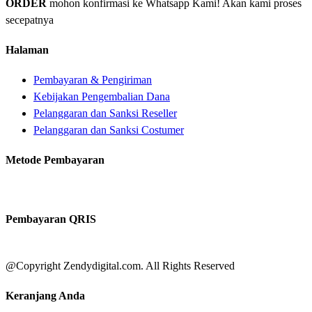
ORDER
mohon konfirmasi ke Whatsapp Kami! Akan kami proses
secepatnya
Halaman
Pembayaran & Pengiriman
Kebijakan Pengembalian Dana
Pelanggaran dan Sanksi Reseller
Pelanggaran dan Sanksi Costumer
Metode Pembayaran
Pembayaran QRIS
@Copyright Zendydigital.com. All Rights Reserved
Keranjang Anda