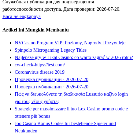
Служебная публикация для подтверждения
работоспособности доступа. Дата проверки: 2026-07-20.
Baca Selengkapnya
Artikel Ini Mungkin Membantu
NVCasino Program VIP: Poziomy, Nagrody i Przywileje
Spinpolo Microgaming Legacy Titles
Najlepsze gry w Tikal Casino: co warto zagrać w 2026 roku?
cw-check-https://test.com/
Coronavirus disease 2019
Проверка публикации · 2026-07-20
Проверка публикации · 2026-07-20
Πώς να διευκολύνετε τη διαδικασία Lussurio καζίνο login
για τους νέους χρήστες
Strategie per massimizzare il tuo Lex Casino promo code e
ottenere più bonus
Joo Casino Bonus Codes für bestehende Spieler und
Neukunden