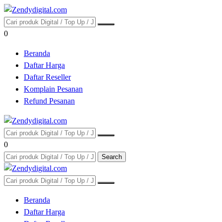
0
Beranda
Daftar Harga
Daftar Reseller
Komplain Pesanan
Refund Pesanan
0
Search
Beranda
Daftar Harga