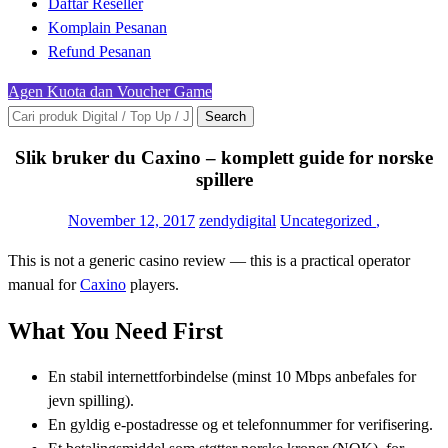
Daftar Reseller
Komplain Pesanan
Refund Pesanan
Agen Kuota dan Voucher Game
Search
Slik bruker du Caxino – komplett guide for norske
spillere
November 12, 2017
zendydigital
Uncategorized
,
This is not a generic casino review — this is a practical operator
manual for
Caxino
players.
What You Need First
En stabil internettforbindelse (minst 10 Mbps anbefales for
jevn spilling).
En gyldig e-postadresse og et telefonnummer for verifisering.