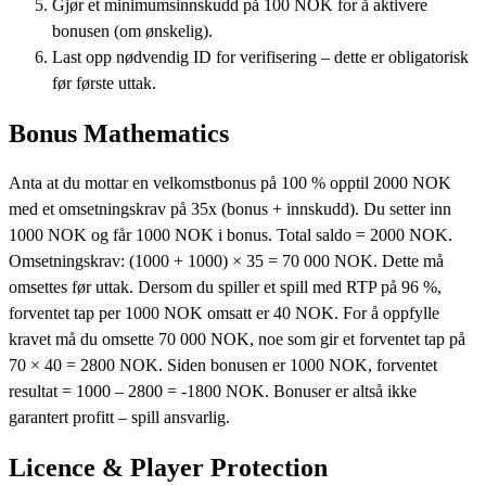
Gjør et minimumsinnskudd på 100 NOK for å aktivere
bonusen (om ønskelig).
Last opp nødvendig ID for verifisering – dette er obligatorisk
før første uttak.
Bonus Mathematics
Anta at du mottar en velkomstbonus på 100 % opptil 2000 NOK
med et omsetningskrav på 35x (bonus + innskudd). Du setter inn
1000 NOK og får 1000 NOK i bonus. Total saldo = 2000 NOK.
Omsetningskrav: (1000 + 1000) × 35 = 70 000 NOK. Dette må
omsettes før uttak. Dersom du spiller et spill med RTP på 96 %,
forventet tap per 1000 NOK omsatt er 40 NOK. For å oppfylle
kravet må du omsette 70 000 NOK, noe som gir et forventet tap på
70 × 40 = 2800 NOK. Siden bonusen er 1000 NOK, forventet
resultat = 1000 – 2800 = -1800 NOK. Bonuser er altså ikke
garantert profitt – spill ansvarlig.
Licence & Player Protection