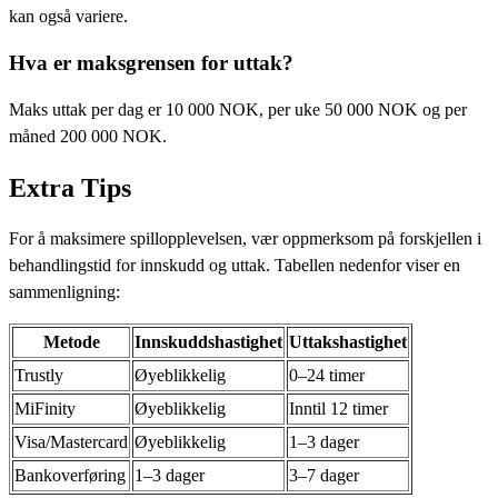
kan også variere.
Hva er maksgrensen for uttak?
Maks uttak per dag er 10 000 NOK, per uke 50 000 NOK og per
måned 200 000 NOK.
Extra Tips
For å maksimere spillopplevelsen, vær oppmerksom på forskjellen i
behandlingstid for innskudd og uttak. Tabellen nedenfor viser en
sammenligning:
Metode
Innskuddshastighet
Uttakshastighet
Trustly
Øyeblikkelig
0–24 timer
MiFinity
Øyeblikkelig
Inntil 12 timer
Visa/Mastercard
Øyeblikkelig
1–3 dager
Bankoverføring
1–3 dager
3–7 dager