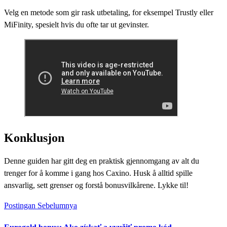
Velg en metode som gir rask utbetaling, for eksempel Trustly eller
MiFinity, spesielt hvis du ofte tar ut gevinster.
Konklusjon
Denne guiden har gitt deg en praktisk gjennomgang av alt du
trenger for å komme i gang hos Caxino. Husk å alltid spille
ansvarlig, sett grenser og forstå bonusvilkårene. Lykke til!
Postingan Sebelumnya