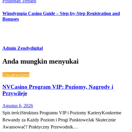
Postingan Terbaru
Winolympia Casino Guide – Step-by-Step Registration and
Bonuses
Admin Zendydigital
Anda mungkin menyukai
Uncategorized
NVCasino Program VIP: Poziomy, Nagrody i
Przywileje
Agustus 6, 2026
Spis treściStruktura Programu VIP i Poziomy KarieryKonkretne
Rewandy za Każdy Poziom i Progi PunktoweJak Skutecznie
Awansować? Praktyczny Przewodnik…