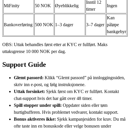
Inntil 12
MiFinity
50 NOK
Øyeblikkelig
Ingen
timer
Kan
Bankoverføring
500 NOK
1–3 dager
3–7 dager
påløpe
bankgebyr
OBS: Uttak behandles først etter at KYC er fullført. Maks
uttaksgrense 10 000 NOK per dag.
Support Guide
Glemt passord:
Klikk “Glemt passord” på innloggingssiden,
skriv inn e-post, og følg instruksjonene.
Uttak forsinket:
Sjekk først om KYC er fullført. Kontakt
chat-support hvis det har gått over 48 timer.
Spill stopper under spill:
Oppdater siden eller tøm
hurtigbufferen. Hvis problemet vedvarer, kontakt support.
Bonus aktiveres ikke:
Sjekk kampanjesiden for krav. Du må
ofte taste inn en bonuskode eller velge bonusen under