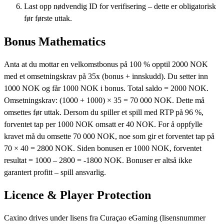
Last opp nødvendig ID for verifisering – dette er obligatorisk
før første uttak.
Bonus Mathematics
Anta at du mottar en velkomstbonus på 100 % opptil 2000 NOK
med et omsetningskrav på 35x (bonus + innskudd). Du setter inn
1000 NOK og får 1000 NOK i bonus. Total saldo = 2000 NOK.
Omsetningskrav: (1000 + 1000) × 35 = 70 000 NOK. Dette må
omsettes før uttak. Dersom du spiller et spill med RTP på 96 %,
forventet tap per 1000 NOK omsatt er 40 NOK. For å oppfylle
kravet må du omsette 70 000 NOK, noe som gir et forventet tap på
70 × 40 = 2800 NOK. Siden bonusen er 1000 NOK, forventet
resultat = 1000 – 2800 = -1800 NOK. Bonuser er altså ikke
garantert profitt – spill ansvarlig.
Licence & Player Protection
Caxino drives under lisens fra Curaçao eGaming (lisensnummer