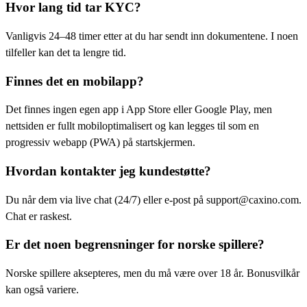
Hvor lang tid tar KYC?
Vanligvis 24–48 timer etter at du har sendt inn dokumentene. I noen
tilfeller kan det ta lengre tid.
Finnes det en mobilapp?
Det finnes ingen egen app i App Store eller Google Play, men
nettsiden er fullt mobiloptimalisert og kan legges til som en
progressiv webapp (PWA) på startskjermen.
Hvordan kontakter jeg kundestøtte?
Du når dem via live chat (24/7) eller e-post på support@caxino.com.
Chat er raskest.
Er det noen begrensninger for norske spillere?
Norske spillere aksepteres, men du må være over 18 år. Bonusvilkår
kan også variere.