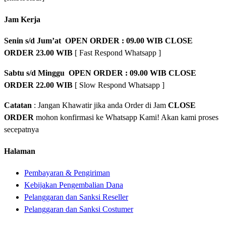
Jam Kerja
Senin s/d Jum’at OPEN ORDER : 09.00 WIB CLOSE
ORDER 23.00 WIB
[ Fast Respond Whatsapp ]
Sabtu s/d Minggu OPEN ORDER : 09.00 WIB CLOSE
ORDER 22.00 WIB
[ Slow Respond Whatsapp ]
Catatan
: Jangan Khawatir jika anda Order di Jam
CLOSE
ORDER
mohon konfirmasi ke Whatsapp Kami! Akan kami proses
secepatnya
Halaman
Pembayaran & Pengiriman
Kebijakan Pengembalian Dana
Pelanggaran dan Sanksi Reseller
Pelanggaran dan Sanksi Costumer