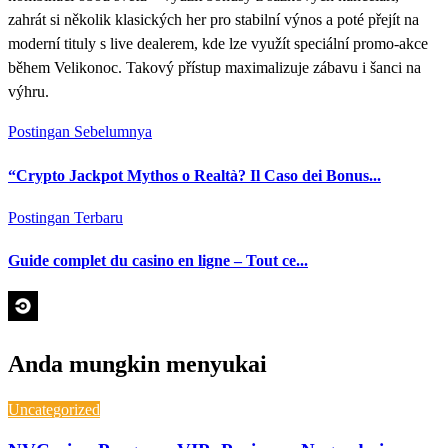
zahrát si několik klasických her pro stabilní výnos a poté přejít na
moderní tituly s live dealerem, kde lze využít speciální promo‑akce
během Velikonoc. Takový přístup maximalizuje zábavu i šanci na
výhru.
Postingan Sebelumnya
“Crypto Jackpot Mythos o Realtà? Il Caso dei Bonus...
Postingan Terbaru
Guide complet du casino en ligne – Tout ce...
Anda mungkin menyukai
Uncategorized