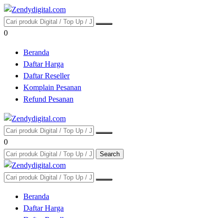
0
Beranda
Daftar Harga
Daftar Reseller
Komplain Pesanan
Refund Pesanan
0
Search
Beranda
Daftar Harga