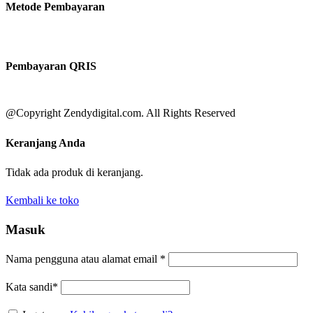
Metode Pembayaran
Pembayaran QRIS
@Copyright Zendydigital.com. All Rights Reserved
Keranjang Anda
Tidak ada produk di keranjang.
Kembali ke toko
Masuk
Nama pengguna atau alamat email
*
Kata sandi
*