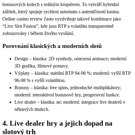
bonusových kolech s reálným krupiérem. To vytváří hybridní
zážitek, který spojuje rychlost automatu s autentičností kasina.
Online casino review často vyzdvihuje takové kombinace jako
“Live Slot Fusion”, kde jsou RTP a volatilita transparentně
zobrazovány i během živého vysílání.
Porovnání klasických a moderních slotů
Design – klasika: 2D symboly, omezená animace; moderní:
3D grafika, filmové postavy.
Výplaty – klasika: stabilní RTP 94‑96 %; moderní: vyšší RTP
96‑98 % s vyšší volatilitou.
Bonusy – klasika: free spins, jednoduché multiplikátory;
moderní: interaktivní bonusové hry, progresivní funkce.
Live dealer – klasika: ne; moderní: integrace live dealerů v
některých titulech.
4. Live dealer hry a jejich dopad na
slotový trh