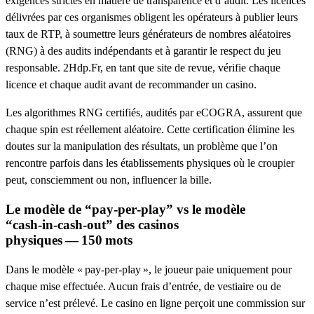
exigences strictes en matière de transparence et d’audit. Les licences
délivrées par ces organismes obligent les opérateurs à publier leurs
taux de RTP, à soumettre leurs générateurs de nombres aléatoires
(RNG) à des audits indépendants et à garantir le respect du jeu
responsable. 2Hdp.Fr, en tant que site de revue, vérifie chaque
licence et chaque audit avant de recommander un casino.
Les algorithmes RNG certifiés, audités par eCOGRA, assurent que
chaque spin est réellement aléatoire. Cette certification élimine les
doutes sur la manipulation des résultats, un problème que l’on
rencontre parfois dans les établissements physiques où le croupier
peut, consciemment ou non, influencer la bille.
Le modèle de “pay‑per‑play” vs le modèle
“cash‑in‑cash‑out” des casinos
physiques — 150 mots
Dans le modèle « pay‑per‑play », le joueur paie uniquement pour
chaque mise effectuée. Aucun frais d’entrée, de vestiaire ou de
service n’est prélevé. Le casino en ligne perçoit une commission sur