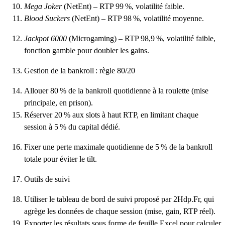
Mega Joker
(NetEnt) – RTP 99 %, volatilité faible.
Blood Suckers
(NetEnt) – RTP 98 %, volatilité moyenne.
Jackpot 6000
(Microgaming) – RTP 98,9 %, volatilité faible,
fonction gamble pour doubler les gains.
Gestion de la bankroll : règle 80/20
Allouer 80 % de la bankroll quotidienne à la roulette (mise
principale, en prison).
Réserver 20 % aux slots à haut RTP, en limitant chaque
session à 5 % du capital dédié.
Fixer une perte maximale quotidienne de 5 % de la bankroll
totale pour éviter le tilt.
Outils de suivi
Utiliser le tableau de bord de suivi proposé par 2Hdp.Fr, qui
agrège les données de chaque session (mise, gain, RTP réel).
Exporter les résultats sous forme de feuille Excel pour calculer