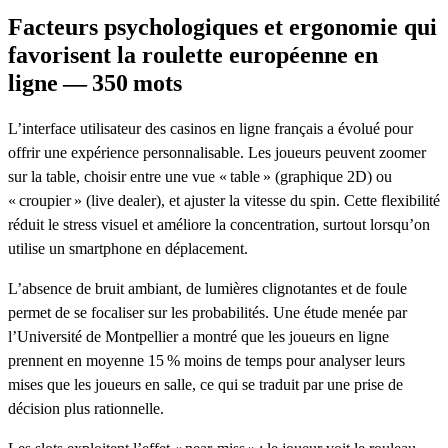
Facteurs psychologiques et ergonomie qui
favorisent la roulette européenne en
ligne — 350 mots
L’interface utilisateur des casinos en ligne français a évolué pour
offrir une expérience personnalisable. Les joueurs peuvent zoomer
sur la table, choisir entre une vue « table » (graphique 2D) ou
« croupier » (live dealer), et ajuster la vitesse du spin. Cette flexibilité
réduit le stress visuel et améliore la concentration, surtout lorsqu’on
utilise un smartphone en déplacement.
L’absence de bruit ambiant, de lumières clignotantes et de foule
permet de se focaliser sur les probabilités. Une étude menée par
l’Université de Montpellier a montré que les joueurs en ligne
prennent en moyenne 15 % moins de temps pour analyser leurs
mises que les joueurs en salle, ce qui se traduit par une prise de
décision plus rationnelle.