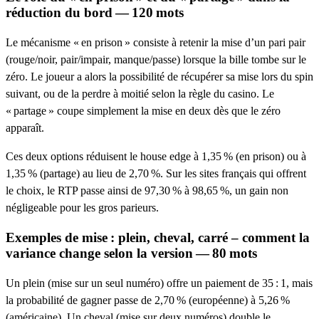
réduction du bord — 120 mots
Le mécanisme « en prison » consiste à retenir la mise d’un pari pair
(rouge/noir, pair/impair, manque/passe) lorsque la bille tombe sur le
zéro. Le joueur a alors la possibilité de récupérer sa mise lors du spin
suivant, ou de la perdre à moitié selon la règle du casino. Le
« partage » coupe simplement la mise en deux dès que le zéro
apparaît.
Ces deux options réduisent le house edge à 1,35 % (en prison) ou à
1,35 % (partage) au lieu de 2,70 %. Sur les sites français qui offrent
le choix, le RTP passe ainsi de 97,30 % à 98,65 %, un gain non
négligeable pour les gros parieurs.
Exemples de mise : plein, cheval, carré – comment la
variance change selon la version — 80 mots
Un plein (mise sur un seul numéro) offre un paiement de 35 : 1, mais
la probabilité de gagner passe de 2,70 % (européenne) à 5,26 %
(américaine). Un cheval (mise sur deux numéros) double le