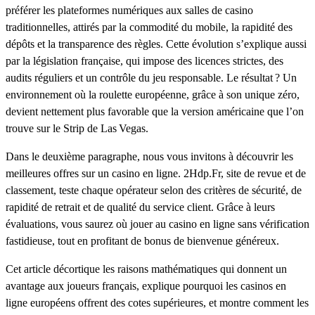
préférer les plateformes numériques aux salles de casino
traditionnelles, attirés par la commodité du mobile, la rapidité des
dépôts et la transparence des règles. Cette évolution s’explique aussi
par la législation française, qui impose des licences strictes, des
audits réguliers et un contrôle du jeu responsable. Le résultat ? Un
environnement où la roulette européenne, grâce à son unique zéro,
devient nettement plus favorable que la version américaine que l’on
trouve sur le Strip de Las Vegas.
Dans le deuxième paragraphe, nous vous invitons à découvrir les
meilleures offres sur un casino en ligne. 2Hdp.Fr, site de revue et de
classement, teste chaque opérateur selon des critères de sécurité, de
rapidité de retrait et de qualité du service client. Grâce à leurs
évaluations, vous saurez où jouer au casino en ligne sans vérification
fastidieuse, tout en profitant de bonus de bienvenue généreux.
Cet article décortique les raisons mathématiques qui donnent un
avantage aux joueurs français, explique pourquoi les casinos en
ligne européens offrent des cotes supérieures, et montre comment les