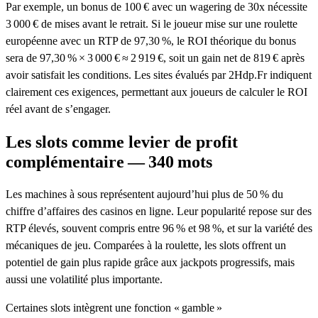
Par exemple, un bonus de 100 € avec un wagering de 30x nécessite
3 000 € de mises avant le retrait. Si le joueur mise sur une roulette
européenne avec un RTP de 97,30 %, le ROI théorique du bonus
sera de 97,30 % × 3 000 € ≈ 2 919 €, soit un gain net de 819 € après
avoir satisfait les conditions. Les sites évalués par 2Hdp.Fr indiquent
clairement ces exigences, permettant aux joueurs de calculer le ROI
réel avant de s’engager.
Les slots comme levier de profit
complémentaire — 340 mots
Les machines à sous représentent aujourd’hui plus de 50 % du
chiffre d’affaires des casinos en ligne. Leur popularité repose sur des
RTP élevés, souvent compris entre 96 % et 98 %, et sur la variété des
mécaniques de jeu. Comparées à la roulette, les slots offrent un
potentiel de gain plus rapide grâce aux jackpots progressifs, mais
aussi une volatilité plus importante.
Certaines slots intègrent une fonction « gamble »