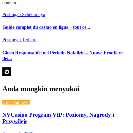
couleur !
Postingan Sebelumnya
Guide complet du casino en ligne – tout ce...
Postingan Terbaru
Gioco Responsabile nel Periodo Natalizio – Nuove Frontiere
dei...
Anda mungkin menyukai
Uncategorized
NVCasino Program VIP: Poziomy, Nagrody i
Przywileje