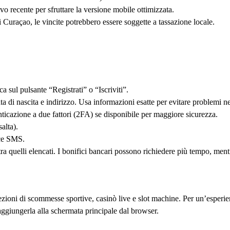
vo recente per sfruttare la versione mobile ottimizzata.
i Curaçao, le vincite potrebbero essere soggette a tassazione locale.
cca sul pulsante “Registrati” o “Iscriviti”.
 di nascita e indirizzo. Usa informazioni esatte per evitare problemi nei
icazione a due fattori (2FA) se disponibile per maggiore sicurezza.
alta).
ice SMS.
 quelli elencati. I bonifici bancari possono richiedere più tempo, mentre
 sezioni di scommesse sportive, casinò live e slot machine. Per un’esper
giungerla alla schermata principale dal browser.