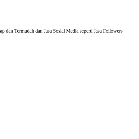
ap dan Termudah dan Jasa Sosial Media seperti Jasa Followers