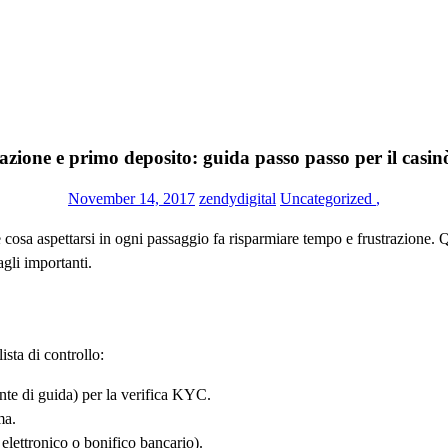
azione e primo deposito: guida passo passo per il casin
November 14, 2017
zendydigital
Uncategorized
,
cosa aspettarsi in ogni passaggio fa risparmiare tempo e frustrazione. Q
agli importanti.
ista di controllo:
nte di guida) per la verifica KYC.
ma.
elettronico o bonifico bancario).