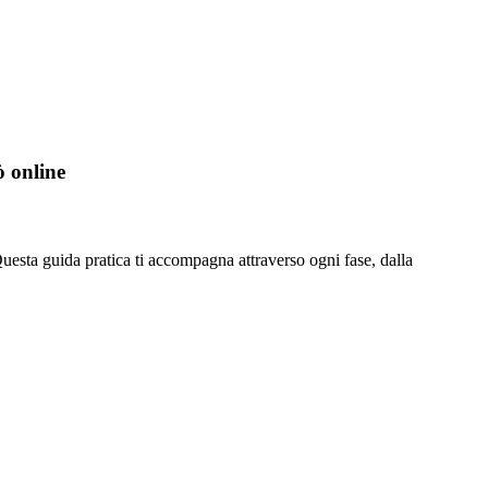
ò online
uesta guida pratica ti accompagna attraverso ogni fase, dalla