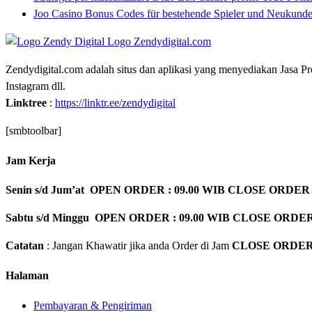
Joo Casino Bonus Codes für bestehende Spieler und Neukund
Zendydigital.com adalah situs dan aplikasi yang menyediakan Jasa P
Instagram dll.
Linktree
:
https://linktr.ee/zendydigital
[smbtoolbar]
Jam Kerja
Senin s/d Jum’at OPEN ORDER : 09.00 WIB CLOSE ORDER 
Sabtu s/d Minggu OPEN ORDER : 09.00 WIB CLOSE ORDER
Catatan
: Jangan Khawatir jika anda Order di Jam
CLOSE ORDE
Halaman
Pembayaran & Pengiriman