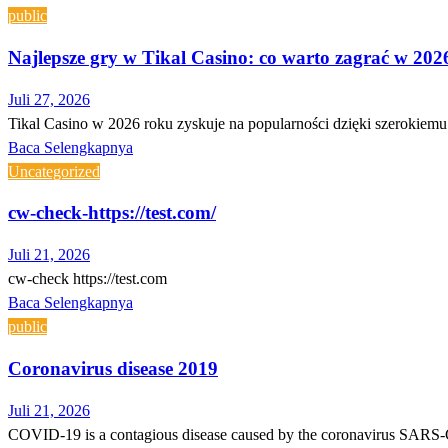
public
Najlepsze gry w Tikal Casino: co warto zagrać w 202
Juli 27, 2026
Tikal Casino w 2026 roku zyskuje na popularności dzięki szerokiemu
Baca Selengkapnya
Uncategorized
cw-check-https://test.com/
Juli 21, 2026
cw-check https://test.com
Baca Selengkapnya
public
Coronavirus disease 2019
Juli 21, 2026
COVID-19 is a contagious disease caused by the coronavirus SARS-C