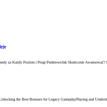
eje
ewandy za Każdy Poziom i Progi PunktoweJak Skutecznie Awansować
loUnlocking the Best Bonuses for Legacy GameplayPlaying and Under