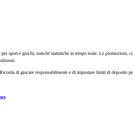
ltri per sport e giochi, nonché statistiche in tempo reale. Le promozion
ndizioni.
Ricorda di giocare responsabilmente e di impostare limiti di deposito pe
ses