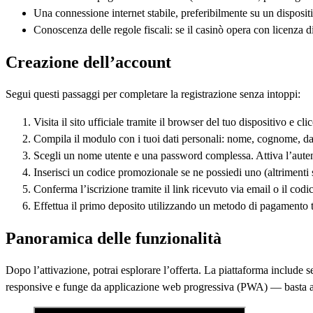
Una connessione internet stabile, preferibilmente su un dispositi
Conoscenza delle regole fiscali: se il casinò opera con licenza d
Creazione dell’account
Segui questi passaggi per completare la registrazione senza intoppi:
Visita il sito ufficiale tramite il browser del tuo dispositivo e cli
Compila il modulo con i tuoi dati personali: nome, cognome, data
Scegli un nome utente e una password complessa. Attiva l’autent
Inserisci un codice promozionale se ne possiedi uno (altrimenti s
Conferma l’iscrizione tramite il link ricevuto via email o il cod
Effettua il primo deposito utilizzando un metodo di pagamento tra
Panoramica delle funzionalità
Dopo l’attivazione, potrai esplorare l’offerta. La piattaforma include
responsive e funge da applicazione web progressiva (PWA) — basta ag