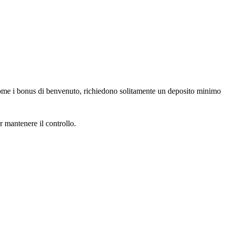
i, come i bonus di benvenuto, richiedono solitamente un deposito minimo
r mantenere il controllo.