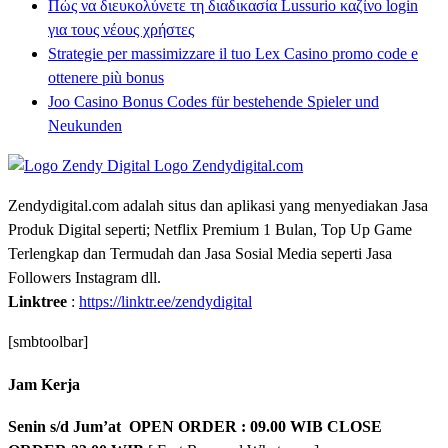
Πώς να διευκολύνετε τη διαδικασία Lussurio καζίνο login
για τους νέους χρήστες
Strategie per massimizzare il tuo Lex Casino promo code e
ottenere più bonus
Joo Casino Bonus Codes für bestehende Spieler und
Neukunden
Zendydigital.com adalah situs dan aplikasi yang menyediakan Jasa
Produk Digital seperti; Netflix Premium 1 Bulan, Top Up Game
Terlengkap dan Termudah dan Jasa Sosial Media seperti Jasa
Followers Instagram dll.
Linktree
:
https://linktr.ee/zendydigital
[smbtoolbar]
Jam Kerja
Senin s/d Jum’at OPEN ORDER : 09.00 WIB CLOSE