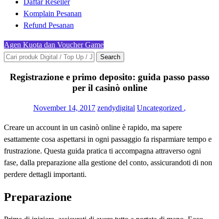
Daftar Reseller
Komplain Pesanan
Refund Pesanan
Agen Kuota dan Voucher Game
Search
Registrazione e primo deposito: guida passo passo
per il casinò online
November 14, 2017
zendydigital
Uncategorized
,
Creare un account in un casinò online è rapido, ma sapere
esattamente cosa aspettarsi in ogni passaggio fa risparmiare tempo e
frustrazione. Questa guida pratica ti accompagna attraverso ogni
fase, dalla preparazione alla gestione del conto, assicurandoti di non
perdere dettagli importanti.
Preparazione