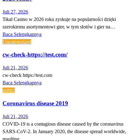
Juli 27, 2026
Tikal Casino w 2026 roku zyskuje na popularności dzięki
szerokiemu asortymentowi gier, w tym slotów i gier na…
Baca Selengkapnya
Uncategorized
cw-check-https://test.com/
Juli 21, 2026
cw-check https://test.com
Baca Selengkapnya
public
Coronavirus disease 2019
Juli 21, 2026
COVID-19 is a contagious disease caused by the coronavirus
SARS-CoV-2. In January 2020, the disease spread worldwide,
resulting…