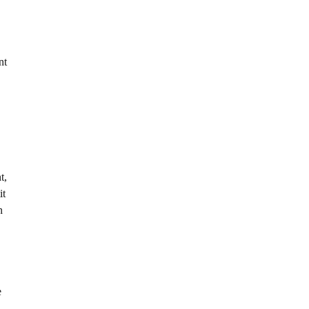
nt
t,
it
n
e