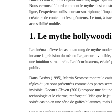
Nous verrons d’abord comment le mythe s’est construi
ligne, l’expérience utilisateur sur smartphone, l’impac
créateurs de contenu et les opérateurs. Le tout, à tr
accessibilité mobile.
1. Le mythe hollywoodi
Le cinéma a élevé le casino au rang de mythe moder
incarne la précision du métier. Le parieur invincible
une intuition surnaturelle. Le décor luxueux, éclairé 
public.
Dans
Casino
(1995), Martin Scorsese montre le cas
règles du jeu sont présentées comme des pactes secret
invisible.
Ocean’s Eleven
(2001) propose une équipe d
technologie et le charme, renforçant l’idée que le jeu
soirée casino en une série de gaffes hilarantes, mais