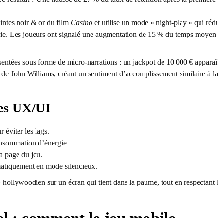
eintes noir & or du film
Casino
et utilise un mode « night‑play » qui rédu
erie. Les joueurs ont signalé une augmentation de 15 % du temps moyen
entées sous forme de micro‑narrations : un jackpot de 10 000 € apparaî
 de John Williams, créant un sentiment d’accomplissement similaire à la
ues UX/UI
 éviter les lags.
onsommation d’énergie.
la page du jeu.
omatiquement en mode silencieux.
 hollywoodien sur un écran qui tient dans la paume, tout en respectant 
el : comment le jeu mobile