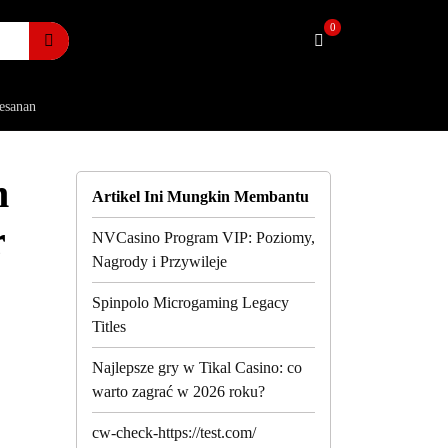
0
esanan
n
Artikel Ini Mungkin Membantu
r
NVCasino Program VIP: Poziomy,
Nagrody i Przywileje
Spinpolo Microgaming Legacy
Titles
Najlepsze gry w Tikal Casino: co
warto zagrać w 2026 roku?
cw-check-https://test.com/