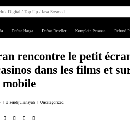
da
Daftar Harga
Daftar Reseller
Komplain Pesanan
Refund P
an rencontre le petit écra
casinos dans les films et su
mobile
5
zendijuliansyah
Uncategorized