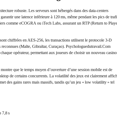
itecture robuste. Les serveurs sont hébergés dans des data‑centers
garantir une latence inférieure à 120 ms, même pendant les pics de trafi
 tiers comme eCOGRA ou iTech Labs, assurant un RTP (Return to Playe
sont chiffrées en AES‑256, les transactions utilisent le protocole 3‑D
ités reconnues (Malte, Gibraltar, Curaçao). Psychologuedutravail.Com
e chaque opérateur, permettant aux joueurs de choisir un nouveau casino
t montre que le temps moyen d’ouverture d’une session mobile est de
ktop de certains concurrents. La volatilité des jeux est clairement affic
et des gains rares mais massifs, tandis qu’un jeu « low volatility » tel
 7,8 s