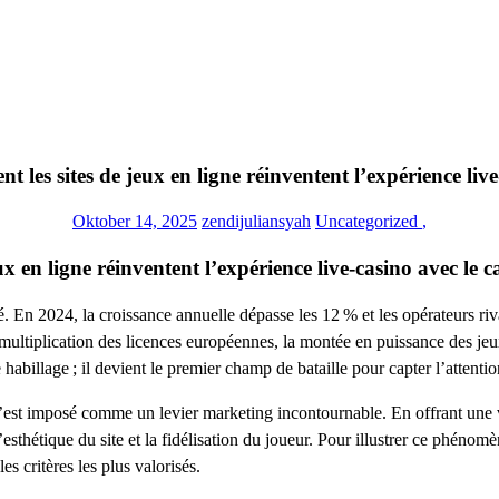
t les sites de jeux en ligne réinventent l’expérience li
Oktober 14, 2025
zendijuliansyah
Uncategorized
,
ux en ligne réinventent l’expérience live‑casino avec l
. En 2024, la croissance annuelle dépasse les 12 % et les opérateurs riv
a multiplication des licences européennes, la montée en puissance des j
habillage ; il devient le premier champ de bataille pour capter l’attentio
s’est imposé comme un levier marketing incontournable. En offrant une vi
hétique du site et la fidélisation du joueur. Pour illustrer ce phénomène
es critères les plus valorisés.