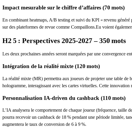
Impact mesurable sur le chiffre d’affaires (70 mots)
En combinant heatmaps, A/B testing et suivi du KPI « revenu généré pa
sur des plateformes de revue comme Compaillons.Eu voient également un
H2 5 : Perspectives 2025‑2027 – 350 mots
Les deux prochaines années seront marquées par une convergence entr
Intégration de la réalité mixte (120 mots)
La réalité mixte (MR) permettra aux joueurs de projeter une table de b
hologramme, interagissant avec les cartes virtuelles. Cette innovation r
Personnalisation IA‑driven du cashback (110 mots)
L’IA analysera le comportement de chaque joueur (fréquence, taille de
pourra recevoir un cashback de 18 % pendant une période limitée, tan
augmentera le taux de conversion de 6 à 9 %.