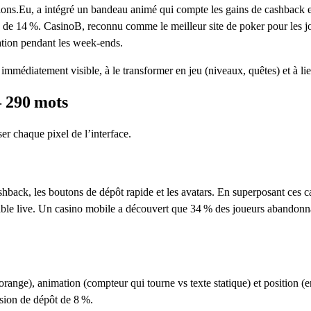
lons.Eu, a intégré un bandeau animé qui compte les gains de cashback en
de 14 %. CasinoB, reconnu comme le meilleur site de poker pour les jou
pation pendant les week‑ends.
mmédiatement visible, à le transformer en jeu (niveaux, quêtes) et à lier
– 290 mots
er chaque pixel de l’interface.
back, les boutons de dépôt rapide et les avatars. En superposant ces carte
table live. Un casino mobile a découvert que 34 % des joueurs abandonna
orange), animation (compteur qui tourne vs texte statique) et position (
sion de dépôt de 8 %.