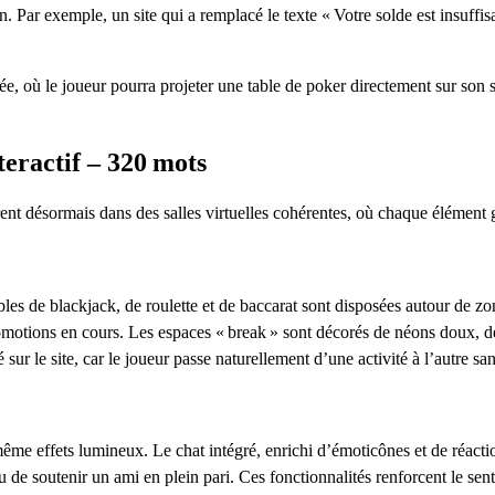
. Par exemple, un site qui a remplacé le texte « Votre solde est insuff
e, où le joueur pourra projeter une table de poker directement sur son sa
teractif – 320 mots
sèrent désormais dans des salles virtuelles cohérentes, où chaque élément 
es de blackjack, de roulette et de baccarat sont disposées autour de zo
promotions en cours. Les espaces « break » sont décorés de néons doux, d
ur le site, car le joueur passe naturellement d’une activité à l’autre sans
ême effets lumineux. Le chat intégré, enrichi d’émoticônes et de réacti
ou de soutenir un ami en plein pari. Ces fonctionnalités renforcent le se