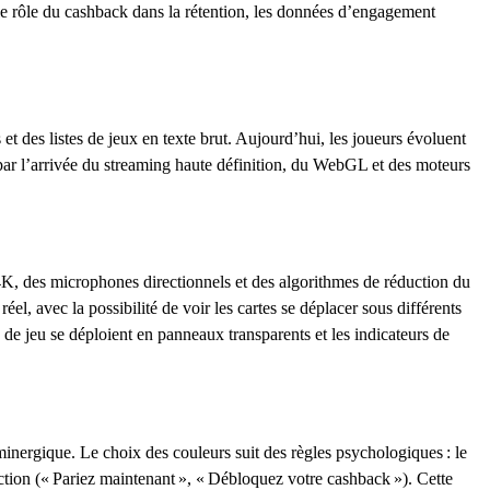
, le rôle du cashback dans la rétention, les données d’engagement
t des listes de jeux en texte brut. Aujourd’hui, les joueurs évoluent
par l’arrivée du streaming haute définition, du WebGL et des moteurs
 4K, des microphones directionnels et des algorithmes de réduction du
el, avec la possibilité de voir les cartes se déplacer sous différents
s de jeu se déploient en panneaux transparents et les indicateurs de
nergique. Le choix des couleurs suit des règles psychologiques : le
d’action (« Pariez maintenant », « Débloquez votre cashback »). Cette