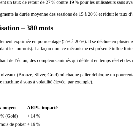
ient un taux de retour de 27 % contre 19 % pour les utilisateurs sans avat
augmente la durée moyenne des sessions de 15 à 20 % et réduit le taux d
sation – 380 mots
alement exprimée en pourcentage (5 % à 20 %). Il se décline en plusie
nt les tournois). La façon dont ce mécanisme est présenté influe fortem
haut de l’écran, des compteurs animés qui défilent en temps réel et des no
s niveaux (Bronze, Silver, Gold) où chaque palier débloque un pourcent
une machine à sous à volatilité élevée, par exemple).
k moyen
ARPU impacté
 % (Gold)
+ 14 %
rnois de poker
+ 19 %