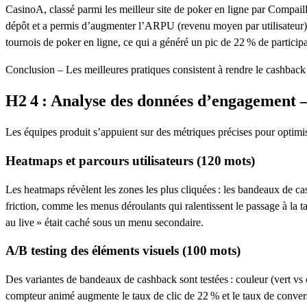
CasinoA, classé parmi les meilleur site de poker en ligne par Compail
dépôt et a permis d’augmenter l’ARPU (revenu moyen par utilisateur) 
tournois de poker en ligne, ce qui a généré un pic de 22 % de partici
Conclusion – Les meilleures pratiques consistent à rendre le cashback i
H2 4 : Analyse des données d’engagement 
Les équipes produit s’appuient sur des métriques précises pour optimis
Heatmaps et parcours utilisateurs (120 mots)
Les heatmaps révèlent les zones les plus cliquées : les bandeaux de cash
friction, comme les menus déroulants qui ralentissent le passage à la 
au live » était caché sous un menu secondaire.
A/B testing des éléments visuels (100 mots)
Des variantes de bandeaux de cashback sont testées : couleur (vert vs 
compteur animé augmente le taux de clic de 22 % et le taux de conver