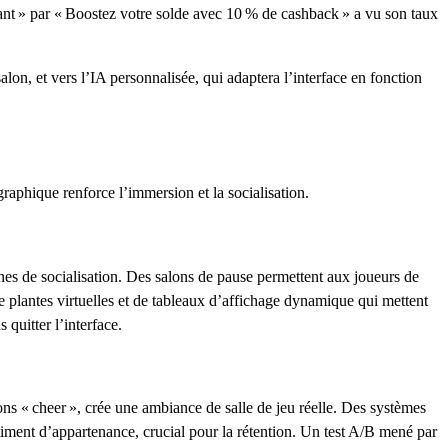
isant » par « Boostez votre solde avec 10 % de cashback » a vu son taux
lon, et vers l’IA personnalisée, qui adaptera l’interface en fonction
graphique renforce l’immersion et la socialisation.
nes de socialisation. Des salons de pause permettent aux joueurs de
e plantes virtuelles et de tableaux d’affichage dynamique qui mettent
 quitter l’interface.
ons « cheer », crée une ambiance de salle de jeu réelle. Des systèmes
ntiment d’appartenance, crucial pour la rétention. Un test A/B mené par