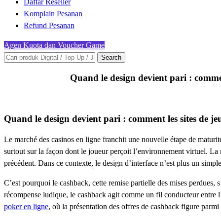
Daftar Reseller
Komplain Pesanan
Refund Pesanan
Agen Kuota dan Voucher Game
Search
Quand le design devient pari : commen
Quand le design devient pari : comment les sites de je
Le marché des casinos en ligne franchit une nouvelle étape de maturité
surtout sur la façon dont le joueur perçoit l’environnement virtuel. L
précédent. Dans ce contexte, le design d’interface n’est plus un simple 
C’est pourquoi le cashback, cette remise partielle des mises perdues, 
récompense ludique, le cashback agit comme un fil conducteur entre l’est
poker en ligne
, où la présentation des offres de cashback figure parmi l