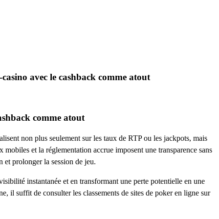
ve‑casino avec le cashback comme atout
e cashback comme atout
alisent non plus seulement sur les taux de RTP ou les jackpots, mais
eux mobiles et la réglementation accrue imposent une transparence sans
n et prolonger la session de jeu.
sibilité instantanée et en transformant une perte potentielle en une
, il suffit de consulter les classements de sites de poker en ligne sur