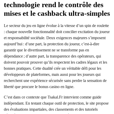
technologie rend le contrôle des
mises et le cashback ultra‑simples
Le secteur du jeu en ligne évolue à la vitesse d’un spin de roulette
: chaque nouvelle fonctionnalité doit concilier excitation du joueur
et responsabilité sociétale. Deux exigences majeures s’imposent
aujourd’hui : d’une part, la protection du joueur, c’est‑à‑dire
garantir que le divertissement ne se transforme pas en
dépendance ; d’autre part, la transparence des opérateurs, qui
doivent pouvoir prouver qu’ils respectent les cadres légaux et les
bonnes pratiques. Cette dualité crée un véritable défi pour les
développeurs de plateformes, mais aussi pour les joueurs qui
recherchent une expérience sécurisée sans perdre la sensation de
liberté que procure le bonus casino en ligne.
C’est dans ce contexte que Tsakal.Fr intervient comme guide
indépendant. En testant chaque outil de protection, le site propose
des évaluations impartiales, des classements et des tutoriels