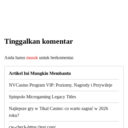
Tinggalkan komentar
Anda harus
masuk
untuk berkomentar.
Artikel Ini Mungkin Membantu
NVCasino Program VIP: Poziomy, Nagrody i Przywileje
Spinpolo Microgaming Legacy Titles
Najlepsze gry w Tikal Casino: co warto zagrać w 2026
roku?
cw-check-https://test.com/