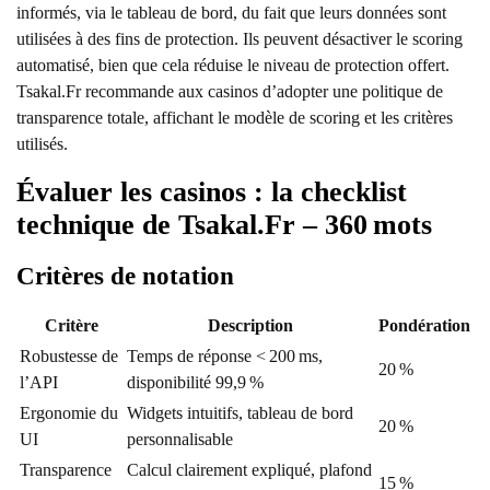
informés, via le tableau de bord, du fait que leurs données sont
utilisées à des fins de protection. Ils peuvent désactiver le scoring
automatisé, bien que cela réduise le niveau de protection offert.
Tsakal.Fr recommande aux casinos d’adopter une politique de
transparence totale, affichant le modèle de scoring et les critères
utilisés.
Évaluer les casinos : la checklist
technique de Tsakal.Fr – 360 mots
Critères de notation
Critère
Description
Pondération
Robustesse de
Temps de réponse < 200 ms,
20 %
l’API
disponibilité 99,9 %
Ergonomie du
Widgets intuitifs, tableau de bord
20 %
UI
personnalisable
Transparence
Calcul clairement expliqué, plafond
15 %