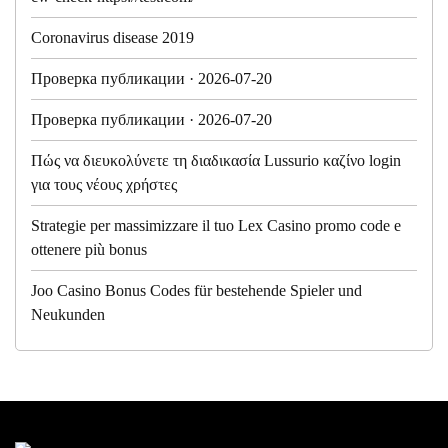
Coronavirus disease 2019
Проверка публикации · 2026-07-20
Проверка публикации · 2026-07-20
Πώς να διευκολύνετε τη διαδικασία Lussurio καζίνο login
για τους νέους χρήστες
Strategie per massimizzare il tuo Lex Casino promo code e
ottenere più bonus
Joo Casino Bonus Codes für bestehende Spieler und
Neukunden