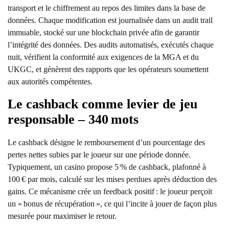
transport et le chiffrement au repos des limites dans la base de
données. Chaque modification est journalisée dans un audit trail
immuable, stocké sur une blockchain privée afin de garantir
l’intégrité des données. Des audits automatisés, exécutés chaque
nuit, vérifient la conformité aux exigences de la MGA et du
UKGC, et génèrent des rapports que les opérateurs soumettent
aux autorités compétentes.
Le cashback comme levier de jeu
responsable – 340 mots
Le cashback désigne le remboursement d’un pourcentage des
pertes nettes subies par le joueur sur une période donnée.
Typiquement, un casino propose 5 % de cashback, plafonné à
100 € par mois, calculé sur les mises perdues après déduction des
gains. Ce mécanisme crée un feedback positif : le joueur perçoit
un « bonus de récupération », ce qui l’incite à jouer de façon plus
mesurée pour maximiser le retour.