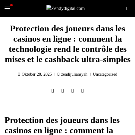
Protection des joueurs dans les
casinos en ligne : comment la
technologie rend le contrôle des
mises et le cashback ultra‑simples
Oktober 28, 2025
zendijuliansyah
Uncategorized
Protection des joueurs dans les
casinos en ligne : comment la