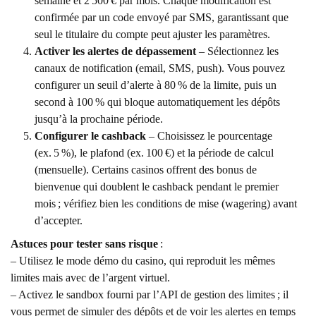
semaine et 2 500 € par mois. Chaque modification est
confirmée par un code envoyé par SMS, garantissant que
seul le titulaire du compte peut ajuster les paramètres.
Activer les alertes de dépassement
– Sélectionnez les
canaux de notification (email, SMS, push). Vous pouvez
configurer un seuil d’alerte à 80 % de la limite, puis un
second à 100 % qui bloque automatiquement les dépôts
jusqu’à la prochaine période.
Configurer le cashback
– Choisissez le pourcentage
(ex. 5 %), le plafond (ex. 100 €) et la période de calcul
(mensuelle). Certains casinos offrent des bonus de
bienvenue qui doublent le cashback pendant le premier
mois ; vérifiez bien les conditions de mise (wagering) avant
d’accepter.
Astuces pour tester sans risque
:
– Utilisez le mode démo du casino, qui reproduit les mêmes
limites mais avec de l’argent virtuel.
– Activez le sandbox fourni par l’API de gestion des limites ; il
vous permet de simuler des dépôts et de voir les alertes en temps