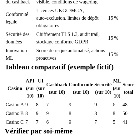
du cashback
visible, conditions de wagering
Licences UKGC/MGA,
Conformité
auto‑exclusion, limites de dépôt
15 %
légale
obligatoires
Sécurité des
Chiffrement TLS 1.3, audit trail,
15 %
données
stockage conforme GDPR
Innovation
Score de risque automatisé, actions
15 %
ML
proactives
Tableau comparatif (exemple fictif)
API
UI
ML
Cashback
Conformité
Sécurité
Score
Casino
(sur
(sur
(sur
(sur 10)
(sur 10)
(sur 10)
total
10)
10)
10)
Casino A
9
8
7
9
9
6
48
Casino B
8
9
9
8
8
8
50
Casino C
7
7
6
9
7
5
41
Vérifier par soi‑même