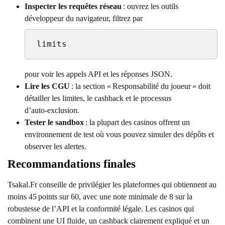
Inspecter les requêtes réseau
: ouvrez les outils
développeur du navigateur, filtrez par
limits
pour voir les appels API et les réponses JSON.
Lire les CGU
: la section « Responsabilité du joueur » doit
détailler les limites, le cashback et le processus
d’auto‑exclusion.
Tester le sandbox
: la plupart des casinos offrent un
environnement de test où vous pouvez simuler des dépôts et
observer les alertes.
Recommandations finales
Tsakal.Fr conseille de privilégier les plateformes qui obtiennent au
moins 45 points sur 60, avec une note minimale de 8 sur la
robustesse de l’API et la conformité légale. Les casinos qui
combinent une UI fluide, un cashback clairement expliqué et un