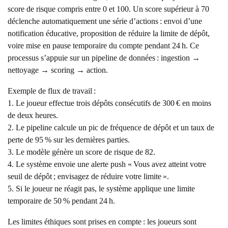
score de risque compris entre 0 et 100. Un score supérieur à 70
déclenche automatiquement une série d’actions : envoi d’une
notification éducative, proposition de réduire la limite de dépôt,
voire mise en pause temporaire du compte pendant 24 h. Ce
processus s’appuie sur un pipeline de données : ingestion →
nettoyage → scoring → action.
Exemple de flux de travail :
1. Le joueur effectue trois dépôts consécutifs de 300 € en moins
de deux heures.
2. Le pipeline calcule un pic de fréquence de dépôt et un taux de
perte de 95 % sur les dernières parties.
3. Le modèle génère un score de risque de 82.
4. Le système envoie une alerte push « Vous avez atteint votre
seuil de dépôt ; envisagez de réduire votre limite ».
5. Si le joueur ne réagit pas, le système applique une limite
temporaire de 50 % pendant 24 h.
Les limites éthiques sont prises en compte : les joueurs sont