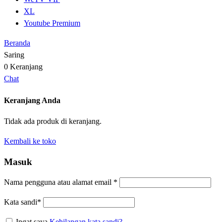
XL
Youtube Premium
Beranda
Saring
0
Keranjang
Chat
Keranjang Anda
Tidak ada produk di keranjang.
Kembali ke toko
Masuk
Nama pengguna atau alamat email
*
Kata sandi
*
Ingat saya
Kehilangan kata sandi?