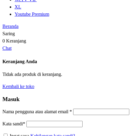
XL
Youtube Premium
Beranda
Saring
0
Keranjang
Chat
Keranjang Anda
Tidak ada produk di keranjang.
Kembali ke toko
Masuk
Nama pengguna atau alamat email
*
Kata sandi
*
Ingat saya
Kehilangan kata sandi?