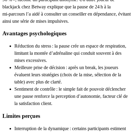
blackjack chez Betway explique que la pause de 24 h à la
mi‑parcours l’a aidé à consulter un conseiller en dépendance, évitant
ainsi une série de mises impulsives.
Avantages psychologiques
Réduction du stress : la pause crée un espace de respiration,
limitant la montée d’adrénaline qui conduit souvent à des
mises excessives.
Meilleure prise de décision : après un break, les joueurs
évaluent leurs stratégies (choix de la mise, sélection de la
table) avec plus de clarté.
Sentiment de contrôle : le simple fait de pouvoir déclencher
une pause renforce la perception d’autonomie, facteur clé de
la satisfaction client.
Limites perçues
Interruption de la dynamique : certains participants estiment