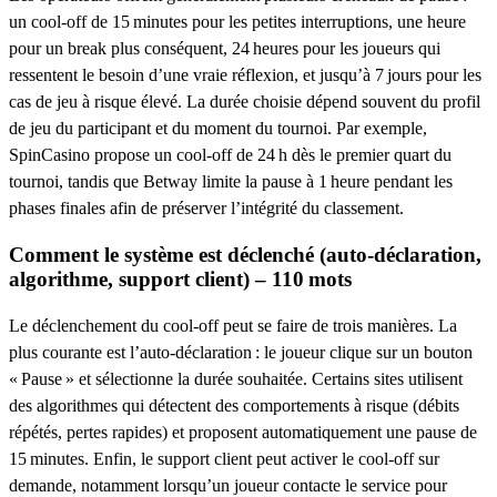
un cool‑off de 15 minutes pour les petites interruptions, une heure
pour un break plus conséquent, 24 heures pour les joueurs qui
ressentent le besoin d’une vraie réflexion, et jusqu’à 7 jours pour les
cas de jeu à risque élevé. La durée choisie dépend souvent du profil
de jeu du participant et du moment du tournoi. Par exemple,
SpinCasino propose un cool‑off de 24 h dès le premier quart du
tournoi, tandis que Betway limite la pause à 1 heure pendant les
phases finales afin de préserver l’intégrité du classement.
Comment le système est déclenché (auto‑déclaration,
algorithme, support client) – 110 mots
Le déclenchement du cool‑off peut se faire de trois manières. La
plus courante est l’auto‑déclaration : le joueur clique sur un bouton
« Pause » et sélectionne la durée souhaitée. Certains sites utilisent
des algorithmes qui détectent des comportements à risque (débits
répétés, pertes rapides) et proposent automatiquement une pause de
15 minutes. Enfin, le support client peut activer le cool‑off sur
demande, notamment lorsqu’un joueur contacte le service pour