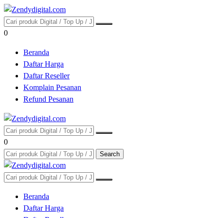
0
Beranda
Daftar Harga
Daftar Reseller
Komplain Pesanan
Refund Pesanan
0
Search
Beranda
Daftar Harga