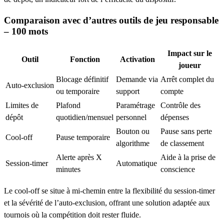
Comparaison avec d’autres outils de jeu responsable
– 100 mots
Impact sur le
Outil
Fonction
Activation
joueur
Blocage définitif
Demande via
Arrêt complet du
Auto‑exclusion
ou temporaire
support
compte
Limites de
Plafond
Paramétrage
Contrôle des
dépôt
quotidien/mensuel
personnel
dépenses
Bouton ou
Pause sans perte
Cool‑off
Pause temporaire
algorithme
de classement
Alerte après X
Aide à la prise de
Session‑timer
Automatique
minutes
conscience
Le cool‑off se situe à mi‑chemin entre la flexibilité du session‑timer
et la sévérité de l’auto‑exclusion, offrant une solution adaptée aux
tournois où la compétition doit rester fluide.