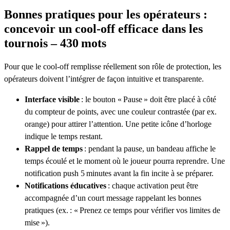
Bonnes pratiques pour les opérateurs :
concevoir un cool‑off efficace dans les
tournois – 430 mots
Pour que le cool‑off remplisse réellement son rôle de protection, les
opérateurs doivent l’intégrer de façon intuitive et transparente.
Interface visible
: le bouton « Pause » doit être placé à côté
du compteur de points, avec une couleur contrastée (par ex.
orange) pour attirer l’attention. Une petite icône d’horloge
indique le temps restant.
Rappel de temps
: pendant la pause, un bandeau affiche le
temps écoulé et le moment où le joueur pourra reprendre. Une
notification push 5 minutes avant la fin incite à se préparer.
Notifications éducatives
: chaque activation peut être
accompagnée d’un court message rappelant les bonnes
pratiques (ex. : « Prenez ce temps pour vérifier vos limites de
mise »).