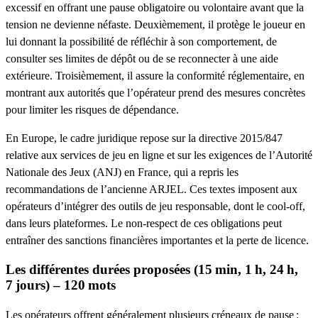
excessif en offrant une pause obligatoire ou volontaire avant que la
tension ne devienne néfaste. Deuxièmement, il protège le joueur en
lui donnant la possibilité de réfléchir à son comportement, de
consulter ses limites de dépôt ou de se reconnecter à une aide
extérieure. Troisièmement, il assure la conformité réglementaire, en
montrant aux autorités que l’opérateur prend des mesures concrètes
pour limiter les risques de dépendance.
En Europe, le cadre juridique repose sur la directive 2015/847
relative aux services de jeu en ligne et sur les exigences de l’Autorité
Nationale des Jeux (ANJ) en France, qui a repris les
recommandations de l’ancienne ARJEL. Ces textes imposent aux
opérateurs d’intégrer des outils de jeu responsable, dont le cool‑off,
dans leurs plateformes. Le non‑respect de ces obligations peut
entraîner des sanctions financières importantes et la perte de licence.
Les différentes durées proposées (15 min, 1 h, 24 h,
7 jours) – 120 mots
Les opérateurs offrent généralement plusieurs créneaux de pause :