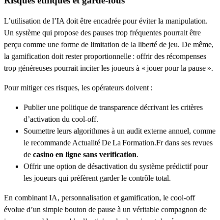
Risques éthiques et garde‑fous
L’utilisation de l’IA doit être encadrée pour éviter la manipulation.
Un système qui propose des pauses trop fréquentes pourrait être
perçu comme une forme de limitation de la liberté de jeu. De même,
la gamification doit rester proportionnelle : offrir des récompenses
trop généreuses pourrait inciter les joueurs à « jouer pour la pause ».
Pour mitiger ces risques, les opérateurs doivent :
Publier une politique de transparence décrivant les critères
d’activation du cool‑off.
Soumettre leurs algorithmes à un audit externe annuel, comme
le recommande Actualité De La Formation.Fr dans ses revues
de
casino en ligne sans verification
.
Offrir une option de désactivation du système prédictif pour
les joueurs qui préfèrent garder le contrôle total.
En combinant IA, personnalisation et gamification, le cool‑off
évolue d’un simple bouton de pause à un véritable compagnon de