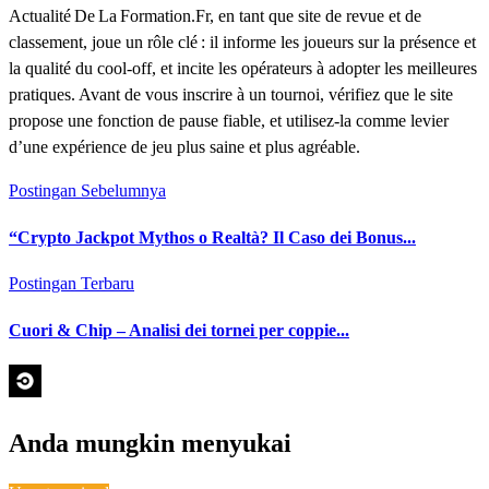
Actualité De La Formation.Fr, en tant que site de revue et de
classement, joue un rôle clé : il informe les joueurs sur la présence et
la qualité du cool‑off, et incite les opérateurs à adopter les meilleures
pratiques. Avant de vous inscrire à un tournoi, vérifiez que le site
propose une fonction de pause fiable, et utilisez-la comme levier
d’une expérience de jeu plus saine et plus agréable.
Postingan Sebelumnya
“Crypto Jackpot Mythos o Realtà? Il Caso dei Bonus...
Postingan Terbaru
Cuori & Chip – Analisi dei tornei per coppie...
Anda mungkin menyukai