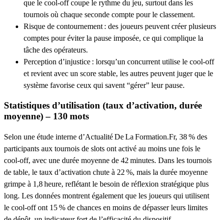
que le cool‑off coupe le rythme du jeu, surtout dans les
tournois où chaque seconde compte pour le classement.
Risque de contournement : des joueurs peuvent créer plusieurs
comptes pour éviter la pause imposée, ce qui complique la
tâche des opérateurs.
Perception d’injustice : lorsqu’un concurrent utilise le cool‑off
et revient avec un score stable, les autres peuvent juger que le
système favorise ceux qui savent “gérer” leur pause.
Statistiques d’utilisation (taux d’activation, durée
moyenne) – 130 mots
Selon une étude interne d’Actualité De La Formation.Fr, 38 % des
participants aux tournois de slots ont activé au moins une fois le
cool‑off, avec une durée moyenne de 42 minutes. Dans les tournois
de table, le taux d’activation chute à 22 %, mais la durée moyenne
grimpe à 1,8 heure, reflétant le besoin de réflexion stratégique plus
long. Les données montrent également que les joueurs qui utilisent
le cool‑off ont 15 % de chances en moins de dépasser leurs limites
de dépôt, un indicateur fort de l’efficacité du dispositif.