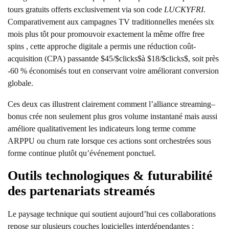
tours gratuits offerts exclusivement via son code
LUCKYFRI
.
Comparativement aux campagnes TV traditionnelles menées six
mois plus tôt pour promouvoir exactement la même offre free
spins , cette approche digitale a permis une réduction coût‐
acquisition (CPA) passantde $45/$clicks$à $18/$clicks$, soit près
‑60 % économisés tout en conservant voire améliorant conversion
globale.
Ces deux cas illustrent clairement comment l’alliance streaming–
bonus crée non seulement plus gros volume instantané mais aussi
améliore qualitativement les indicateurs long terme comme
ARPPU ou churn rate lorsque ces actions sont orchestrées sous
forme continue plutôt qu’événement ponctuel.
Outils technologiques & futurabilité
des partenariats streamés
Le paysage technique qui soutient aujourd’hui ces collaborations
repose sur plusieurs couches logicielles interdépendantes :