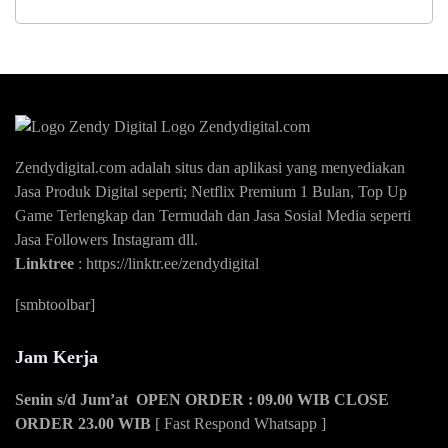
Zendydigital.com adalah situs dan aplikasi yang menyediakan
Jasa Produk Digital seperti; Netflix Premium 1 Bulan, Top Up
Game Terlengkap dan Termudah dan Jasa Sosial Media seperti
Jasa Followers Instagram dll.
Linktree
:
https://linktr.ee/zendydigital
[smbtoolbar]
Jam Kerja
Senin s/d Jum’at OPEN ORDER : 09.00 WIB CLOSE
ORDER 23.00 WIB
[ Fast Respond Whatsapp ]