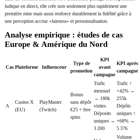
ludique en direct, elle crée non seulement plus rapidement une
première mise mais aussi renforce durablement la fidélité grâce à
une perception accrue «fairness» et personnalisation.
Analyse empirique : études de cas
Europe & Amérique du Nord
KPI
Type de
KPI après
Cas
Plateforme
Influenceur
avant
promotion
campagne
campagne
Trafic
Trafic ↑
mensuel
+42% →
Bonus
→ 180k
255k
Casino X
PlayMaster
sans dépôt
A
visites
Dépôts
(EU)
(Twitch)
€25 + free
Déposits
uniques ↑
spins
uniques →
+68% →
3 200
5 376
Volume