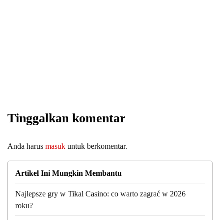
Tinggalkan komentar
Anda harus
masuk
untuk berkomentar.
Artikel Ini Mungkin Membantu
Najlepsze gry w Tikal Casino: co warto zagrać w 2026
roku?