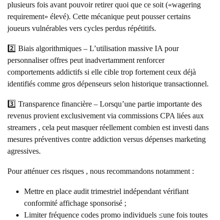
plusieurs fois avant pouvoir retirer quoi que ce soit («wagering
requirement» élevé). Cette mécanique peut pousser certains
joueurs vulnérables vers cycles perdus répétitifs.
2️⃣ Biais algorithmiques – L’utilisation massive IA pour
personnaliser offres peut inadvertamment renforcer
comportements addictifs si elle cible trop fortement ceux déjà
identifiés comme gros dépenseurs selon historique transactionnel.
3️⃣ Transparence financière – Lorsqu’une partie importante des
revenus provient exclusivement via commissions CPA liées aux
streamers , cela peut masquer réellement combien est investi dans
mesures préventives contre addiction versus dépenses marketing
agressives.
Pour atténuer ces risques , nous recommandons notamment :
Mettre en place audit trimestriel indépendant vérifiant
conformité affichage sponsorisé ;
Limiter fréquence codes promo individuels ≤une fois toutes