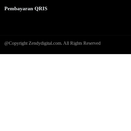
Pembayaran QRIS
@Copyright Zendydigital.com. All Rights Reserved