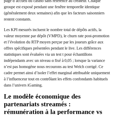
page d’accueil du casino sans référence au créateur. Chaque
groupe est exposé pendant une fenêtre temporelle identique
(généralement deux semaines) afin que les facteurs saisonniers
restent constants.
Les KPI mesurés incluent le nombre total de dépôts actifs, la
valeur moyenne par dépôt (VMPD), le churn rate post‑promotion
et l’évolution du RTP moyen perçue par les joueurs grâce aux
offres spécifiques présentées pendant le live. Les différences
statistiques sont évaluées via un test t pour échantillons
indépendants avec un niveau α fixé à 0,05 ; lorsque la variance
n’est pas homogène nous recourons au test Welch corrigé. Ce
cadre permet ainsi d’isoler l’effet marginal attribuable uniquement
à l’influenceur tout en contrôlant les effets confondants habituels
dans l’univers iGaming.
Le modèle économique des
partenariats streamés :
rémunération à la performance vs