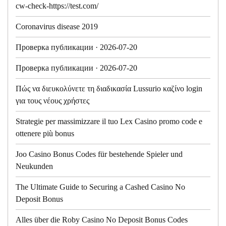
cw-check-https://test.com/
Coronavirus disease 2019
Проверка публикации · 2026-07-20
Проверка публикации · 2026-07-20
Πώς να διευκολύνετε τη διαδικασία Lussurio καζίνο login
για τους νέους χρήστες
Strategie per massimizzare il tuo Lex Casino promo code e
ottenere più bonus
Joo Casino Bonus Codes für bestehende Spieler und
Neukunden
The Ultimate Guide to Securing a Cashed Casino No
Deposit Bonus
Alles über die Roby Casino No Deposit Bonus Codes