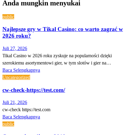
Anda mungkin menyukai
public
Najlepsze gry w Tikal Casino: co warto zagrać w
2026 roku?
Juli 27, 2026
Tikal Casino w 2026 roku zyskuje na popularności dzięki
szerokiemu asortymentowi gier, w tym slotów i gier na…
Baca Selengkapnya
Uncategorized
cw-check-https://test.com/
Juli 21, 2026
cw-check https://test.com
Baca Selengkapnya
public