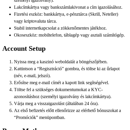
személyi igazolvány).
Lakcímkártya vagy bankszámlakivonat a cím igazolásához.
Fizetési eszköz: bankkártya, e-pénztárca (Skrill, Neteller)
vagy kriptovaluta tárca.
Stabil internetkapcsolat a zökkenőmentes játékhoz.
Okoseszköz: mobiltelefon, táblagép vagy asztali számítógép.
Account Setup
Nyissa meg a kaszinó weboldalát a böngészőjében.
Kattintson a “Regisztráció” gombra, és töltse ki az űrlapot
(név, e-mail, jelszó).
Erősítse meg e-mail címét a kapott link segítségével.
Töltse fel a szükséges dokumentumokat a KYC-
azonosításhoz (személyi igazolvány és lakcímkártya).
Várja meg a visszaigazolást (általában 24 óra).
Az első befizetés előtt ellenőrizze az elérhető bónuszokat a
“Promóciók” menüpontban.