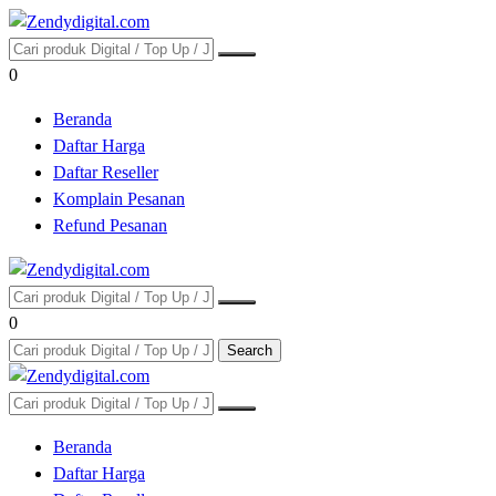
0
Beranda
Daftar Harga
Daftar Reseller
Komplain Pesanan
Refund Pesanan
0
Search
Beranda
Daftar Harga