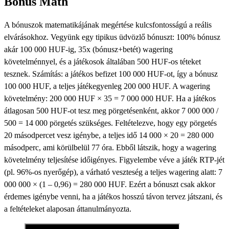
Bonus Math
A bónuszok matematikájának megértése kulcsfontosságú a reális
elvárásokhoz. Vegyünk egy tipikus üdvözlő bónuszt: 100% bónusz
akár 100 000 HUF-ig, 35x (bónusz+betét) wagering
követelménnyel, és a játékosok általában 500 HUF-os téteket
tesznek. Számítás: a játékos befizet 100 000 HUF-ot, így a bónusz
100 000 HUF, a teljes játékegyenleg 200 000 HUF. A wagering
követelmény: 200 000 HUF × 35 = 7 000 000 HUF. Ha a játékos
átlagosan 500 HUF-ot tesz meg pörgetésenként, akkor 7 000 000 /
500 = 14 000 pörgetés szükséges. Feltételezve, hogy egy pörgetés
20 másodpercet vesz igénybe, a teljes idő 14 000 × 20 = 280 000
másodperc, ami körülbelül 77 óra. Ebből látszik, hogy a wagering
követelmény teljesítése időigényes. Figyelembe véve a játék RTP-jét
(pl. 96%-os nyerőgép), a várható veszteség a teljes wagering alatt: 7
000 000 × (1 – 0,96) = 280 000 HUF. Ezért a bónuszt csak akkor
érdemes igénybe venni, ha a játékos hosszú távon tervez játszani, és
a feltételeket alaposan áttanulmányozta.