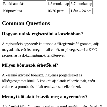
Banki átutalás
1-3 munkanap
3-7 munkanap
Kriptovaluta
10-30 perc
1 óra – 24 óra
Common Questions
Hogyan tudok regisztrálni a kaszinóban?
A regisztráció egyszerű: kattintson a “Regisztráció” gombra, adja
meg adatait, erősítse meg e-mail címét, majd végezze el a KYC-
azonosítást a dokumentumok feltöltésével.
Milyen bónuszok érhetők el?
A kaszinó üdvözlő bónuszt, ingyenes pörgetéseket és
hűségprogramot kínál. A konkrét ajánlatok változhatnak, ezért
érdemes a promóciós oldalt rendszeresen ellenőrizni.
Mennyi idő alatt érkezik meg a nyeremény?
A kifizetési idők függenek a választott módszertől: e-pénztárcáknál