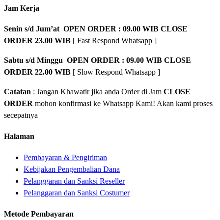
Jam Kerja
Senin s/d Jum’at OPEN ORDER : 09.00 WIB CLOSE
ORDER 23.00 WIB
[ Fast Respond Whatsapp ]
Sabtu s/d Minggu OPEN ORDER : 09.00 WIB CLOSE
ORDER 22.00 WIB
[ Slow Respond Whatsapp ]
Catatan
: Jangan Khawatir jika anda Order di Jam
CLOSE
ORDER
mohon konfirmasi ke Whatsapp Kami! Akan kami proses
secepatnya
Halaman
Pembayaran & Pengiriman
Kebijakan Pengembalian Dana
Pelanggaran dan Sanksi Reseller
Pelanggaran dan Sanksi Costumer
Metode Pembayaran