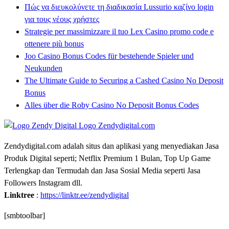
Πώς να διευκολύνετε τη διαδικασία Lussurio καζίνο login
για τους νέους χρήστες
Strategie per massimizzare il tuo Lex Casino promo code e
ottenere più bonus
Joo Casino Bonus Codes für bestehende Spieler und
Neukunden
The Ultimate Guide to Securing a Cashed Casino No Deposit
Bonus
Alles über die Roby Casino No Deposit Bonus Codes
Zendydigital.com adalah situs dan aplikasi yang menyediakan Jasa
Produk Digital seperti; Netflix Premium 1 Bulan, Top Up Game
Terlengkap dan Termudah dan Jasa Sosial Media seperti Jasa
Followers Instagram dll.
Linktree
:
https://linktr.ee/zendydigital
[smbtoolbar]