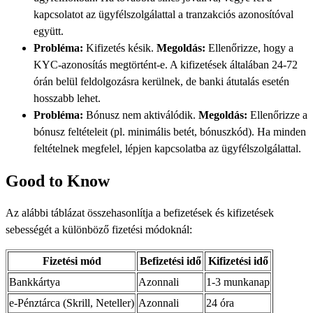
kapcsolatot az ügyfélszolgálattal a tranzakciós azonosítóval
együtt.
Probléma:
Kifizetés késik.
Megoldás:
Ellenőrizze, hogy a
KYC-azonosítás megtörtént-e. A kifizetések általában 24-72
órán belül feldolgozásra kerülnek, de banki átutalás esetén
hosszabb lehet.
Probléma:
Bónusz nem aktiválódik.
Megoldás:
Ellenőrizze a
bónusz feltételeit (pl. minimális betét, bónuszkód). Ha minden
feltételnek megfelel, lépjen kapcsolatba az ügyfélszolgálattal.
Good to Know
Az alábbi táblázat összehasonlítja a befizetések és kifizetések
sebességét a különböző fizetési módoknál:
Fizetési mód
Befizetési idő
Kifizetési idő
Bankkártya
Azonnali
1-3 munkanap
e-Pénztárca (Skrill, Neteller)
Azonnali
24 óra