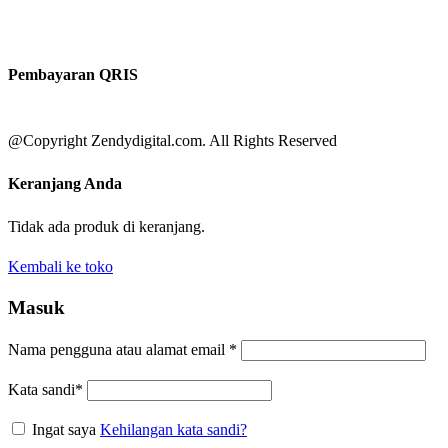
Pembayaran QRIS
@Copyright Zendydigital.com. All Rights Reserved
Keranjang Anda
Tidak ada produk di keranjang.
Kembali ke toko
Masuk
Nama pengguna atau alamat email
*
Kata sandi
*
Ingat saya
Kehilangan kata sandi?