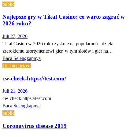
public
Najlepsze gry w Tikal Casino: co warto zagrać w
2026 roku?
Juli 27, 2026
Tikal Casino w 2026 roku zyskuje na popularności dzięki
szerokiemu asortymentowi gier, w tym slotów i gier na…
Baca Selengkapnya
Uncategorized
cw-check-https://test.com/
Juli 21, 2026
cw-check https://test.com
Baca Selengkapnya
public
Coronavirus disease 2019