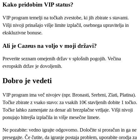
Kako pridobim VIP status?
VIP program temelji na točkah zvestobe, ki jih zbirate s stavami.
Višji nivoji prinašajo višje limite izplačil, osebnega upravitelja in
ekskluzivne bonuse.
Ali je Cazeus na voljo v moji državi?
Preverite seznam omejenih držav v splošnih pogojih. Večina
evropskih držav je dovoljenih.
Dobro je vedeti
VIP program ima več nivojev (npr. Bronasti, Srebrni, Zlati, Platina).
Točke zbirate z vsako stavo: za vsakih 10€ stavljenih dobite 1 točko.
Točke lahko zamenjate za denar ali brezplačne vrtljaje. Višji nivoji
ponujajo hitrejša izplačila in višje mesečne limete.
Ne pozabite: vedno igrajte odgovorno. Določite si proračun in ga ne
presegajte. Če čutite, da igranje postaja problem, uporabite orodja za