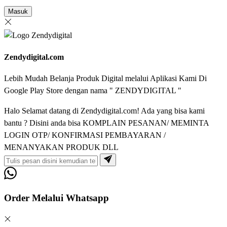
Masuk
Zendydigital.com
Lebih Mudah Belanja Produk Digital melalui Aplikasi Kami Di
Google Play Store dengan nama " ZENDYDIGITAL "
Halo Selamat datang di Zendydigital.com! Ada yang bisa kami
bantu ? Disini anda bisa KOMPLAIN PESANAN/ MEMINTA
LOGIN OTP/ KONFIRMASI PEMBAYARAN /
MENANYAKAN PRODUK DLL
Order Melalui Whatsapp