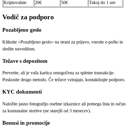
Kriptovalute
20€
50€
Takoj do 1 ure
Vodič za podporo
Pozabljeno geslo
Kliknite »Pozabljeno geslo« na strani za prijavo, vnesite e-pošto in
sledite navodilom.
Težave s depozitom
Preverite, ali je vaša kartica omogočena za spletne transakcije.
Poskusite drugo metodo. Če težave vztrajajo, kontaktirajte podporo.
KYC dokumenti
Naložite jasno fotografijo osebne izkaznice ali potnega lista in račun
za komunalne storitve (ne starejši od 3 mesecev).
Bonusi in promocije