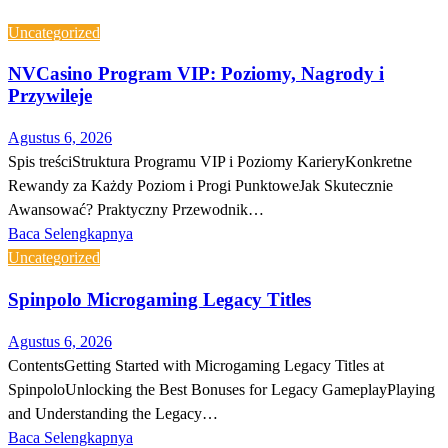
Uncategorized
NVCasino Program VIP: Poziomy, Nagrody i
Przywileje
Agustus 6, 2026
Spis treściStruktura Programu VIP i Poziomy KarieryKonkretne
Rewandy za Każdy Poziom i Progi PunktoweJak Skutecznie
Awansować? Praktyczny Przewodnik…
Baca Selengkapnya
Uncategorized
Spinpolo Microgaming Legacy Titles
Agustus 6, 2026
ContentsGetting Started with Microgaming Legacy Titles at
SpinpoloUnlocking the Best Bonuses for Legacy GameplayPlaying
and Understanding the Legacy…
Baca Selengkapnya