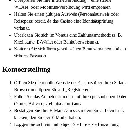
Überprüfen Sie Ihre Internetverbindung – eine stabile
WLAN- oder Mobilfunkverbindung wird empfohlen.
Halten Sie einen gültigen Ausweis (Personalausweis oder
Reisepass) bereit, da das Casino eine Identitätsprüfung
verlangt.
Überlegen Sie sich im Voraus eine Zahlungsmethode (z. B.
Kreditkarte, E-Wallet oder Banküberweisung).
Notieren Sie sich Ihren gewünschten Benutzernamen und ein
sicheres Passwort.
Kontoerstellung
Öffnen Sie die mobile Website des Casinos über Ihren Safari-
Browser und tippen Sie auf „Registrieren”.
Füllen Sie das Anmeldeformular mit Ihren persönlichen Daten
(Name, Adresse, Geburtsdatum) aus.
Bestätigen Sie Ihre E-Mail-Adresse, indem Sie auf den Link
klicken, den Sie per E-Mail erhalten.
Loggen Sie sich ein und tätigen Sie Ihre erste Einzahlung