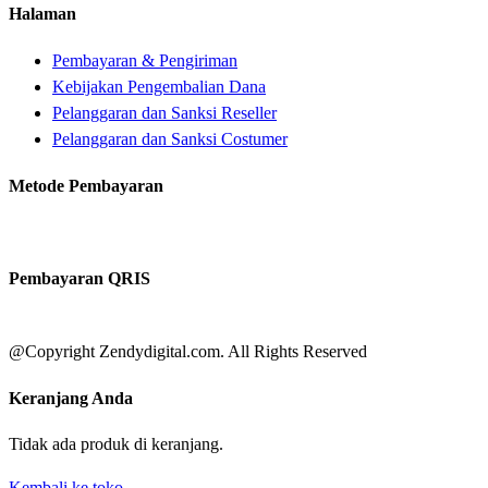
Halaman
Pembayaran & Pengiriman
Kebijakan Pengembalian Dana
Pelanggaran dan Sanksi Reseller
Pelanggaran dan Sanksi Costumer
Metode Pembayaran
Pembayaran QRIS
@Copyright Zendydigital.com. All Rights Reserved
Keranjang Anda
Tidak ada produk di keranjang.
Kembali ke toko