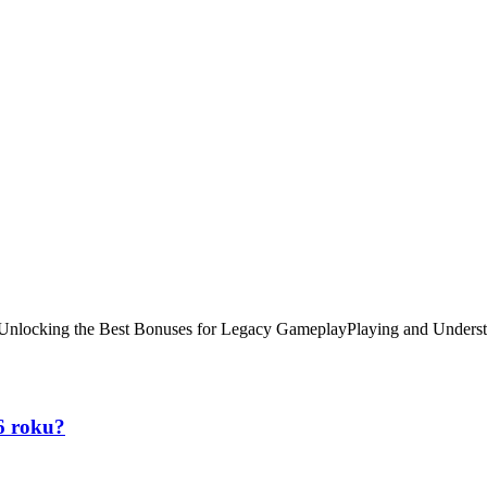
loUnlocking the Best Bonuses for Legacy GameplayPlaying and Under
6 roku?