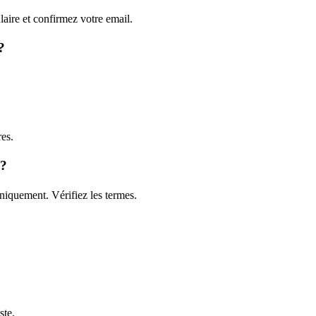
laire et confirmez votre email.
?
res.
 ?
niquement. Vérifiez les termes.
ste.