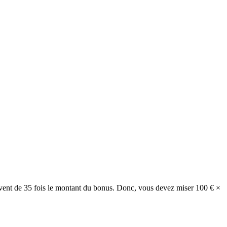
uvent de 35 fois le montant du bonus. Donc, vous devez miser 100 € ×