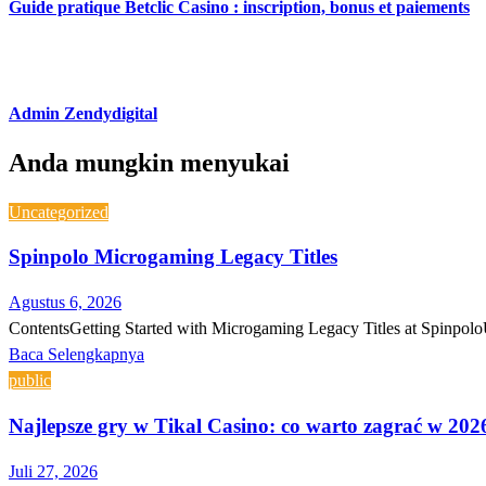
Guide pratique Betclic Casino : inscription, bonus et paiements
Admin Zendydigital
Anda mungkin menyukai
Uncategorized
Spinpolo Microgaming Legacy Titles
Agustus 6, 2026
ContentsGetting Started with Microgaming Legacy Titles at Spinpo
Baca Selengkapnya
public
Najlepsze gry w Tikal Casino: co warto zagrać w 202
Juli 27, 2026