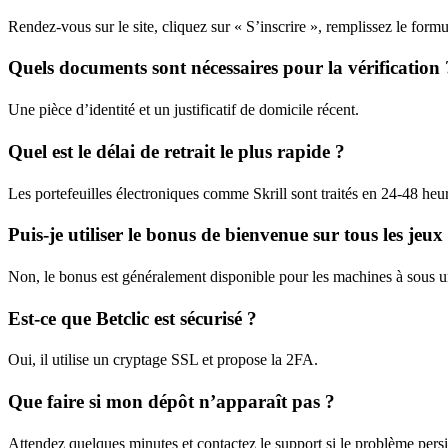
Rendez-vous sur le site, cliquez sur « S’inscrire », remplissez le formu
Quels documents sont nécessaires pour la vérification 
Une pièce d’identité et un justificatif de domicile récent.
Quel est le délai de retrait le plus rapide ?
Les portefeuilles électroniques comme Skrill sont traités en 24-48 heu
Puis-je utiliser le bonus de bienvenue sur tous les jeux
Non, le bonus est généralement disponible pour les machines à sous u
Est-ce que Betclic est sécurisé ?
Oui, il utilise un cryptage SSL et propose la 2FA.
Que faire si mon dépôt n’apparaît pas ?
Attendez quelques minutes et contactez le support si le problème persi