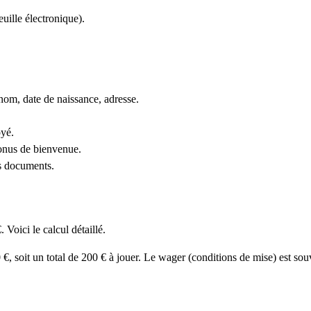
uille électronique).
énom, date de naissance, adresse.
oyé.
bonus de bienvenue.
os documents.
Voici le calcul détaillé.
 soit un total de 200 € à jouer. Le wager (conditions de mise) est so