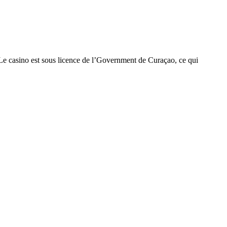
 Le casino est sous licence de l’Government de Curaçao, ce qui