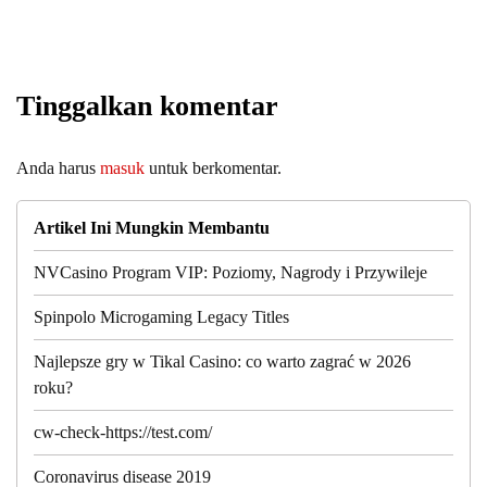
Tinggalkan komentar
Anda harus
masuk
untuk berkomentar.
Artikel Ini Mungkin Membantu
NVCasino Program VIP: Poziomy, Nagrody i Przywileje
Spinpolo Microgaming Legacy Titles
Najlepsze gry w Tikal Casino: co warto zagrać w 2026
roku?
cw-check-https://test.com/
Coronavirus disease 2019