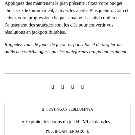
Appliquez dès maintenant le plan présenté : fixez votre budget,
choisissez le tournoi idéal, activez les alertes Plusquelinfo.Com et
suivez votre progression chaque semaine. Le suivi continu et
l’ajustement des stratégies sont les clés pour convertir vos
résolutions en jackpots durables.
Rappelez‑vous de jouer de façon responsable et de profiter des
outils de contrôle offerts par les plateformes qui paient vraiment.
POSTINGAN SEBELUMNYA
« Exploiter les bonus du jeu HTML‑5 dans les...
POSTINGAN TERBARU