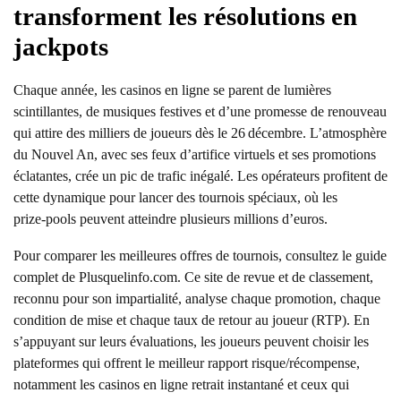
transforment les résolutions en
jackpots
Chaque année, les casinos en ligne se parent de lumières
scintillantes, de musiques festives et d’une promesse de renouveau
qui attire des milliers de joueurs dès le 26 décembre. L’atmosphère
du Nouvel An, avec ses feux d’artifice virtuels et ses promotions
éclatantes, crée un pic de trafic inégalé. Les opérateurs profitent de
cette dynamique pour lancer des tournois spéciaux, où les
prize‑pools peuvent atteindre plusieurs millions d’euros.
Pour comparer les meilleures offres de tournois, consultez le guide
complet de Plusquelinfo.com. Ce site de revue et de classement,
reconnu pour son impartialité, analyse chaque promotion, chaque
condition de mise et chaque taux de retour au joueur (RTP). En
s’appuyant sur leurs évaluations, les joueurs peuvent choisir les
plateformes qui offrent le meilleur rapport risque/récompense,
notamment les casinos en ligne retrait instantané et ceux qui