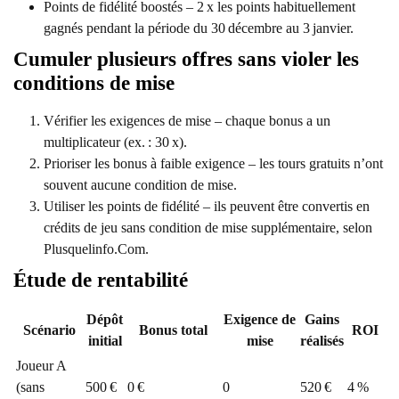
Points de fidélité boostés – 2 x les points habituellement
gagnés pendant la période du 30 décembre au 3 janvier.
Cumuler plusieurs offres sans violer les
conditions de mise
Vérifier les exigences de mise – chaque bonus a un
multiplicateur (ex. : 30 x).
Prioriser les bonus à faible exigence – les tours gratuits n’ont
souvent aucune condition de mise.
Utiliser les points de fidélité – ils peuvent être convertis en
crédits de jeu sans condition de mise supplémentaire, selon
Plusquelinfo.Com.
Étude de rentabilité
Dépôt
Exigence de
Gains
Scénario
Bonus total
ROI
initial
mise
réalisés
Joueur A
(sans
500 €
0 €
0
520 €
4 %