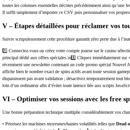
toutes les colonnes essentielles décrites précédemment ainsi qu’une f
Il suffit simplement d’importer ce CSV puis personnaliser vos propre
V – Étapes détaillées pour réclamer vos to
Suivre scrupuleusement cette procédure garantit zéro perte due à l’ina
1️⃣ Connectez-vous ou créez votre compte joueur sur le casino sélecti
principal dédié aux offres spéciales.\n3️⃣ Cliquez immédiatement sur «
récemment une newsletter contenant un code promo spécial Nouvel An 
affiche bien le nombre exact de spins actifs avant toute session gamep
disparaissent pas avant validation ; désactivez temporairement tout bl
loin d’un ordinateur afin d’éviter toute latence liée aux scripts JavaSc
VI – Optimiser vos sessions avec les free s
Une bonne préparation technique multiplie considérablement vos chan
• Priorisez les machines moyennes/hautes volatilités telles que
Dead o