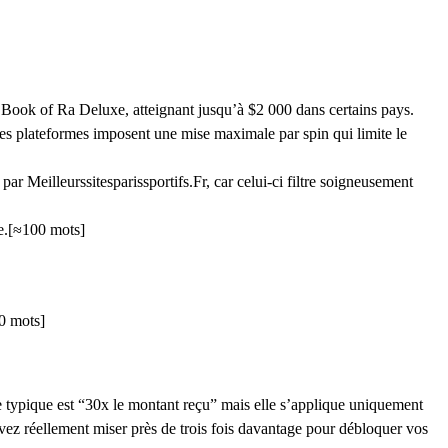
sur Book of Ra Deluxe, atteignant jusqu’à $2 000 dans certains pays.
des plateformes imposent une mise maximale par spin qui limite le
r Meilleurssitesparissportifs.Fr, car celui‑ci filtre soigneusement
le.[≈100 mots]
80 mots]
 typique est “30x le montant reçu” mais elle s’applique uniquement
vez réellement miser près de trois fois davantage pour débloquer vos