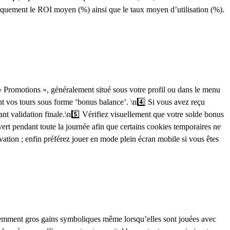
tiquement le ROI moyen (%) ainsi que le taux moyen d’utilisation (%).
 « Promotions », généralement situé sous votre profil ou dans le menu
nt vos tours sous forme ‘bonus balance’. \n4️⃣ Si vous avez reçu
 validation finale.\n5️⃣ Vérifiez visuellement que votre solde bonus
ert pendant toute la journée afin que certains cookies temporaires ne
vation ; enfin préférez jouer en mode plein écran mobile si vous êtes
quemment gros gains symboliques même lorsqu’elles sont jouées avec