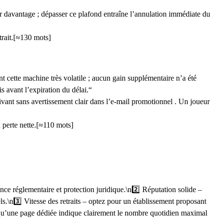
 davantage ; dépasser ce plafond entraîne l’annulation immédiate du
trait.[≈130 mots]
cette machine très volatile ; aucun gain supplémentaire n’a été
s avant l’expiration du délai.“
ivant sans avertissement clair dans l’e‑mail promotionnel . Un joueur
 perte nette.[≈110 mots]
ce réglementaire et protection juridique.\n2️⃣ Réputation solide –
éels.\n3️⃣ Vitesse des retraits – optez pour un établissement proposant
z qu’une page dédiée indique clairement le nombre quotidien maximal