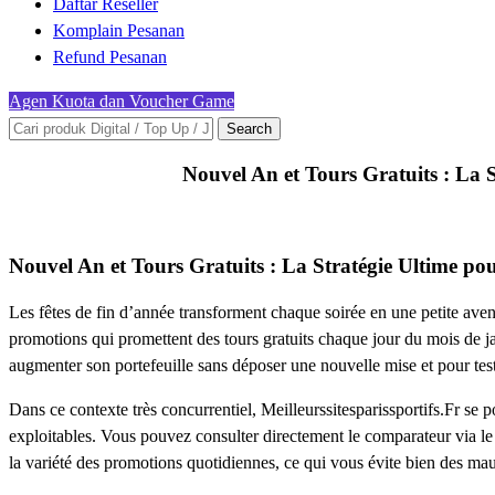
Daftar Reseller
Komplain Pesanan
Refund Pesanan
Agen Kuota dan Voucher Game
Search
Nouvel An et Tours Gratuits : La S
Nouvel An et Tours Gratuits : La Stratégie Ultime pou
Les fêtes de fin d’année transforment chaque soirée en une petite aven
promotions qui promettent des tours gratuits chaque jour du mois de janv
augmenter son portefeuille sans déposer une nouvelle mise et pour te
Dans ce contexte très concurrentiel, Meilleurssitesparissportifs.Fr se 
exploitables. Vous pouvez consulter directement le comparateur via le 
la variété des promotions quotidiennes, ce qui vous évite bien des mauv