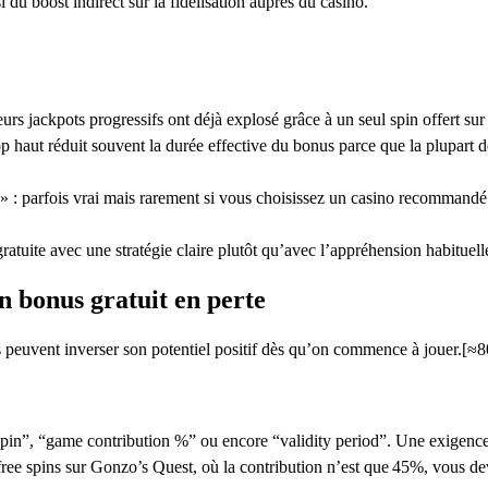
du boost indirect sur la fidélisation auprès du casino.
ieurs jackpots progressifs ont déjà explosé grâce à un seul spin offert 
op haut réduit souvent la durée effective du bonus parce que la plupart 
 : parfois vrai mais rarement si vous choisissez un casino recommandé pa
ratuite avec une stratégie claire plutôt qu’avec l’appréhension habituel
n bonus gratuit en perte
s peuvent inverser son potentiel positif dès qu’on commence à jouer.[≈
pin”, “game contribution %” ou encore “validity period”. Une exigence
free spins sur Gonzo’s Quest, où la contribution n’est que 45%, vous de