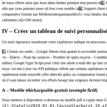
de tours offerts ainsi que leurs dates limites pendant tout janvier.\
afin que vous puissiez jouer où bon vous semble.\n6️⃣ Support client m
comparative fournie par Meilleurssitesparissportifs.Fr, vous limitez d
calendaire.\n[(≈260 mots)]
IV – Créer un tableau de suivi personnali
Un suivi rigoureux transforme votre expérience ludique en processus 
1️⃣ Choisir ses outils – Google Sheets reste gratuit et accessible par
:\n – Date\n – Nom du casino\n – Nombre de spins reçus\n – Condition(s
utilisez Google Apps Script pour créer une alerte e‑mail dès qu’une c
reçus’ est mis à jour via API publique offerte par certains opérateurs
rapidement toute nouvelle offre détectée grâce au comparateur fourni p
où il vaut mieux recentrer vos efforts lorsqu’une exigence devient trop
A – Modèle téléchargeable gratuit (exemple fictif)
Nous mettons à disposition ci-dessous un modèle prêt à copier dans G
(€),Statut\n2024‑01‑01,CasinoStarburst,10,x2