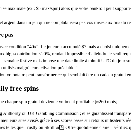
se maximale (ex.: $5 max/spin) alors que votre bankroll peut supporter
s et argent dans un jeu qui ne comptabilisera pas vos mises aux fins du re
ye pas
ec condition “40x”. Le joueur a accumulé $7 mais a choisi uniquement 
eux high‑contribution <20%, rendant impossible d’atteindre le seuil requi
 la semaine festive mais impose une date limite à minuit UTC du jour su
 utilisés malgré leur activation préalable.“
 volontaire peut transformer ce qui semblait être un cadeau gratuit en
ily free spins
que chaque spin gratuit devienne vraiment profitable.[≈260 mots]
ing Authority ou UK Gambling Commission ; elles garantissent transparen
meilleurs sites avisés grâce à ses scores basés sur retours utilisateurs r
 telles que Trustly ou Skrill.\n4️⃣ Offre quotidienne claire – vérifie