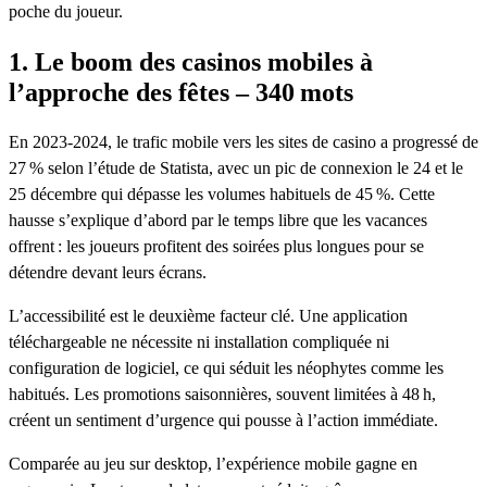
poche du joueur.
1. Le boom des casinos mobiles à
l’approche des fêtes – 340 mots
En 2023‑2024, le trafic mobile vers les sites de casino a progressé de
27 % selon l’étude de Statista, avec un pic de connexion le 24 et le
25 décembre qui dépasse les volumes habituels de 45 %. Cette
hausse s’explique d’abord par le temps libre que les vacances
offrent : les joueurs profitent des soirées plus longues pour se
détendre devant leurs écrans.
L’accessibilité est le deuxième facteur clé. Une application
téléchargeable ne nécessite ni installation compliquée ni
configuration de logiciel, ce qui séduit les néophytes comme les
habitués. Les promotions saisonnières, souvent limitées à 48 h,
créent un sentiment d’urgence qui pousse à l’action immédiate.
Comparée au jeu sur desktop, l’expérience mobile gagne en