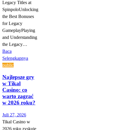
Legacy Titles at
SpinpoloUnlocking
the Best Bonuses
for Legacy
GameplayPlaying
and Understanding
the Legacy…
Baca
Selengkapnya
public
Najlepsze gry
w Tikal
Casino: co
warto zagrać
w 2026 roku?
Juli 27, 2026
Tikal Casino w
2026 roku zyskuje