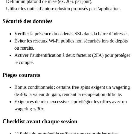
– Définir un plafond de mise (ex. 20 € par jour).
– Utiliser les outils d’auto‑exclusion proposés par l’application.
Sécurité des données
Vérifier la présence du cadenas SSL dans la barre d’adresse.
Éviter les réseaux Wi‑Fi publics non sécurisés lors de dépôts
ou retraits.
Activer l’authentification à deux facteurs (2FA) pour protéger
le compte.
Pièges courants
Bonus conditionnels : certains free‑spins exigent un wagering
de 40x la valeur du gain, rendant la récupération difficile.
Exigences de mise excessives : privilégier les offres avec un
wagering ≤ 30x.
Checklist avant chaque session
[ ] Solde du portefeuille suffisant pour couvrir les mises