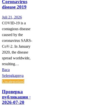
Coronavirus
disease 2019
Juli 21, 2026
COVID-19 is a
contagious disease
caused by the
coronavirus SARS-
CoV-2. In January
2020, the disease
spread worldwide,
resulting…
Baca
Selengkapnya
Uncategorized
Проверка
публикации ·
2026-07-20