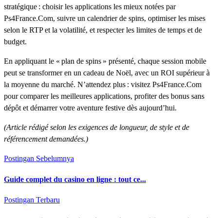
stratégique : choisir les applications les mieux notées par
Ps4France.Com, suivre un calendrier de spins, optimiser les mises
selon le RTP et la volatilité, et respecter les limites de temps et de
budget.
En appliquant le « plan de spins » présenté, chaque session mobile
peut se transformer en un cadeau de Noël, avec un ROI supérieur à
la moyenne du marché. N’attendez plus : visitez Ps4France.Com
pour comparer les meilleures applications, profiter des bonus sans
dépôt et démarrer votre aventure festive dès aujourd’hui.
(Article rédigé selon les exigences de longueur, de style et de
référencement demandées.)
Postingan Sebelumnya
Guide complet du casino en ligne : tout ce...
Postingan Terbaru