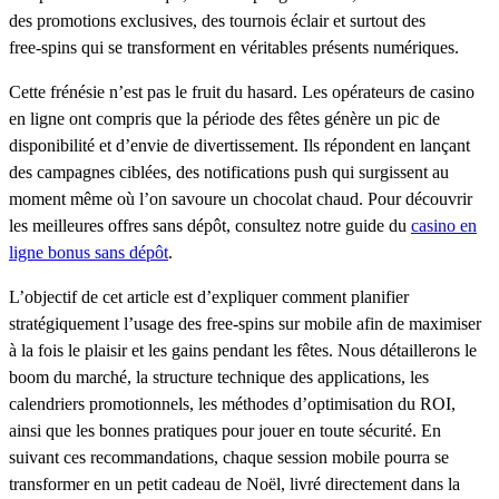
des promotions exclusives, des tournois éclair et surtout des
free‑spins qui se transforment en véritables présents numériques.
Cette frénésie n’est pas le fruit du hasard. Les opérateurs de casino
en ligne ont compris que la période des fêtes génère un pic de
disponibilité et d’envie de divertissement. Ils répondent en lançant
des campagnes ciblées, des notifications push qui surgissent au
moment même où l’on savoure un chocolat chaud. Pour découvrir
les meilleures offres sans dépôt, consultez notre guide du
casino en
ligne bonus sans dépôt
.
L’objectif de cet article est d’expliquer comment planifier
stratégiquement l’usage des free‑spins sur mobile afin de maximiser
à la fois le plaisir et les gains pendant les fêtes. Nous détaillerons le
boom du marché, la structure technique des applications, les
calendriers promotionnels, les méthodes d’optimisation du ROI,
ainsi que les bonnes pratiques pour jouer en toute sécurité. En
suivant ces recommandations, chaque session mobile pourra se
transformer en un petit cadeau de Noël, livré directement dans la