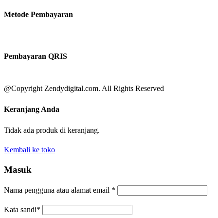
Metode Pembayaran
Pembayaran QRIS
@Copyright Zendydigital.com. All Rights Reserved
Keranjang Anda
Tidak ada produk di keranjang.
Kembali ke toko
Masuk
Nama pengguna atau alamat email
*
Kata sandi
*