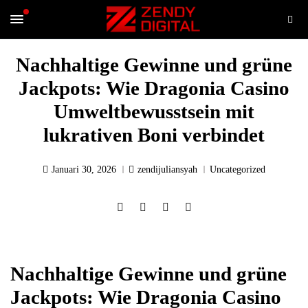
Nachhaltige Gewinne und grüne
Jackpots: Wie Dragonia Casino
Umweltbewusstsein mit
lukrativen Boni verbindet
Januari 30, 2026
zendijuliansyah
Uncategorized
Nachhaltige Gewinne und grüne
Jackpots: Wie Dragonia Casino