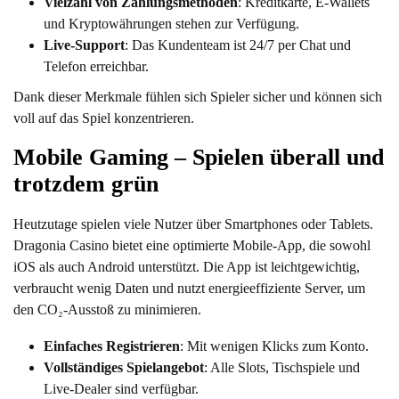
Vielzahl von Zahlungsmethoden
: Kreditkarte, E‑Wallets
und Kryptowährungen stehen zur Verfügung.
Live‑Support
: Das Kundenteam ist 24/7 per Chat und
Telefon erreichbar.
Dank dieser Merkmale fühlen sich Spieler sicher und können sich
voll auf das Spiel konzentrieren.
Mobile Gaming – Spielen überall und
trotzdem grün
Heutzutage spielen viele Nutzer über Smartphones oder Tablets.
Dragonia Casino bietet eine optimierte Mobile‑App, die sowohl
iOS als auch Android unterstützt. Die App ist leichtgewichtig,
verbraucht wenig Daten und nutzt energieeffiziente Server, um
den CO₂‑Ausstoß zu minimieren.
Einfaches Registrieren
: Mit wenigen Klicks zum Konto.
Vollständiges Spielangebot
: Alle Slots, Tischspiele und
Live‑Dealer sind verfügbar.