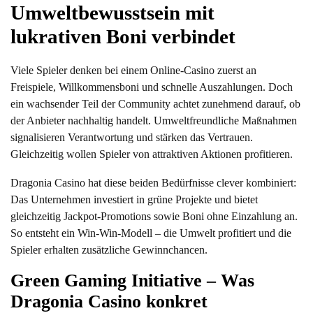
Umweltbewusstsein mit
lukrativen Boni verbindet
Viele Spieler denken bei einem Online‑Casino zuerst an
Freispiele, Willkommensboni und schnelle Auszahlungen. Doch
ein wachsender Teil der Community achtet zunehmend darauf, ob
der Anbieter nachhaltig handelt. Umweltfreundliche Maßnahmen
signalisieren Verantwortung und stärken das Vertrauen.
Gleichzeitig wollen Spieler von attraktiven Aktionen profitieren.
Dragonia Casino hat diese beiden Bedürfnisse clever kombiniert:
Das Unternehmen investiert in grüne Projekte und bietet
gleichzeitig Jackpot‑Promotions sowie Boni ohne Einzahlung an.
So entsteht ein Win‑Win‑Modell – die Umwelt profitiert und die
Spieler erhalten zusätzliche Gewinnchancen.
Green Gaming Initiative – Was
Dragonia Casino konkret