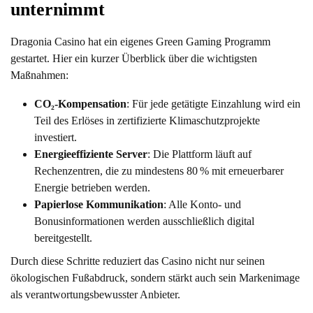
unternimmt
Dragonia Casino hat ein eigenes Green Gaming Programm
gestartet. Hier ein kurzer Überblick über die wichtigsten
Maßnahmen:
CO₂‑Kompensation
: Für jede getätigte Einzahlung wird ein
Teil des Erlöses in zertifizierte Klimaschutzprojekte
investiert.
Energieeffiziente Server
: Die Plattform läuft auf
Rechenzentren, die zu mindestens 80 % mit erneuerbarer
Energie betrieben werden.
Papierlose Kommunikation
: Alle Konto‑ und
Bonusinformationen werden ausschließlich digital
bereitgestellt.
Durch diese Schritte reduziert das Casino nicht nur seinen
ökologischen Fußabdruck, sondern stärkt auch sein Markenimage
als verantwortungsbewusster Anbieter.