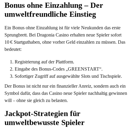
Bonus ohne Einzahlung – Der
umweltfreundliche Einstieg
Ein Bonus ohne Einzahlung ist für viele Neukunden das erste
Sprungbrett. Bei Dragonia Casino erhalten neue Spieler sofort
10 € Startguthaben, ohne vorher Geld einzahlen zu müssen. Das
bedeutet:
Registrierung auf der Plattform.
Eingabe des Bonus‑Codes „GREENSTART“.
Sofortiger Zugriff auf ausgewählte Slots und Tischspiele.
Der Bonus ist nicht nur ein finanzieller Anreiz, sondern auch ein
Symbol dafür, dass das Casino neue Spieler nachhaltig gewinnen
will – ohne sie gleich zu belasten.
Jackpot‑Strategien für
umweltbewusste Spieler