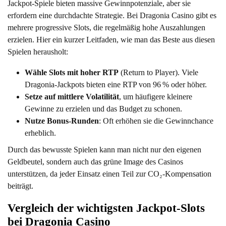
Jackpot‑Spiele bieten massive Gewinnpotenziale, aber sie
erfordern eine durchdachte Strategie. Bei Dragonia Casino gibt es
mehrere progressive Slots, die regelmäßig hohe Auszahlungen
erzielen. Hier ein kurzer Leitfaden, wie man das Beste aus diesen
Spielen herausholt:
Wähle Slots mit hoher RTP
(Return to Player). Viele
Dragonia‑Jackpots bieten eine RTP von 96 % oder höher.
Setze auf mittlere Volatilität
, um häufigere kleinere
Gewinne zu erzielen und das Budget zu schonen.
Nutze Bonus‑Runden
: Oft erhöhen sie die Gewinnchance
erheblich.
Durch das bewusste Spielen kann man nicht nur den eigenen
Geldbeutel, sondern auch das grüne Image des Casinos
unterstützen, da jeder Einsatz einen Teil zur CO₂‑Kompensation
beiträgt.
Vergleich der wichtigsten Jackpot‑Slots
bei Dragonia Casino