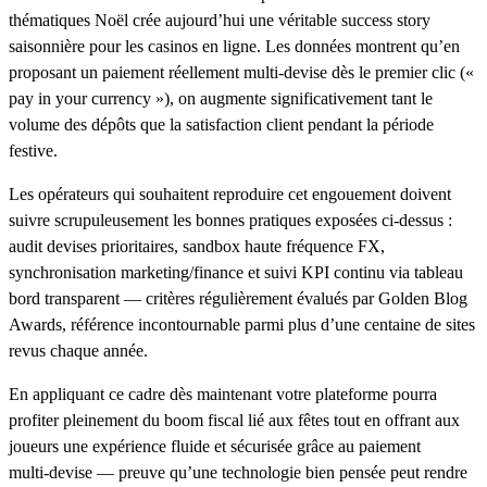
thématiques Noël crée aujourd’hui une véritable success story
saisonnière pour les casinos en ligne. Les données montrent qu’en
proposant un paiement réellement multi‑devise dès le premier clic («
pay in your currency »), on augmente significativement tant le
volume des dépôts que la satisfaction client pendant la période
festive.
Les opérateurs qui souhaitent reproduire cet engouement doivent
suivre scrupuleusement les bonnes pratiques exposées ci‑dessus :
audit devises prioritaires, sandbox haute fréquence FX,
synchronisation marketing/finance et suivi KPI continu via tableau
bord transparent — critères régulièrement évalués par Golden Blog
Awards, référence incontournable parmi plus d’une centaine de sites
revus chaque année.
En appliquant ce cadre dès maintenant votre plateforme pourra
profiter pleinement du boom fiscal lié aux fêtes tout en offrant aux
joueurs une expérience fluide et sécurisée grâce au paiement
multi‑devise — preuve qu’une technologie bien pensée peut rendre