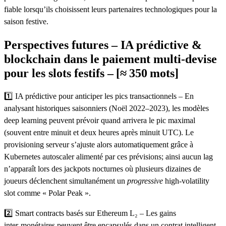
fiable lorsqu’ils choisissent leurs partenaires technologiques pour la
saison festive.
Perspectives futures – IA prédictive &
blockchain dans le paiement multi‑devise
pour les slots festifs – [≈ 350 mots]
1️⃣ IA prédictive pour anticiper les pics transactionnels – En
analysant historiques saisonniers (Noël 2022–2023), les modèles
deep learning peuvent prévoir quand arrivera le pic maximal
(souvent entre minuit et deux heures après minuit UTC). Le
provisioning serveur s’ajuste alors automatiquement grâce à
Kubernetes autoscaler alimenté par ces prévisions; ainsi aucun lag
n’apparaît lors des jackpots nocturnes où plusieurs dizaines de
joueurs déclenchent simultanément un
progressive
high‑volatility
slot comme « Polar Peak ».
2️⃣ Smart contracts basés sur Ethereum L₂ – Les gains
inter‑monétaires peuvent être encapsulés dans un contrat intelligent