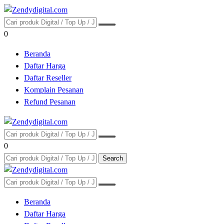
0
Beranda
Daftar Harga
Daftar Reseller
Komplain Pesanan
Refund Pesanan
0
Search
Beranda
Daftar Harga