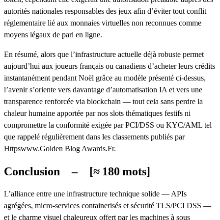
autorités nationales responsables des jeux afin d’éviter tout conflit
réglementaire lié aux monnaies virtuelles non reconnues comme
moyens légaux de pari en ligne.
En résumé, alors que l’infrastructure actuelle déjà robuste permet
aujourd’hui aux joueurs français ou canadiens d’acheter leurs crédits
instantanément pendant Noël grâce au modèle présenté ci‑dessus,
l’avenir s’oriente vers davantage d’automatisation IA et vers une
transparence renforcée via blockchain — tout cela sans perdre la
chaleur humaine apportée par nos slots thématiques festifs ni
compromettre la conformité exigée par PCI/DSS ou KYC/AML tel
que rappelé régulièrement dans les classements publiés par
Httpswww.Golden Blog Awards.Fr.
Conclusion – [≈ 180 mots]
L’alliance entre une infrastructure technique solide — APIs
agrégées, micro‑services containerisés et sécurité TLS/PCI DSS —
et le charme visuel chaleureux offert par les machines à sous