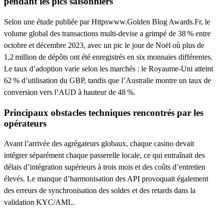
pendant les pics saisonniers
Selon une étude publiée par Httpswww.Golden Blog Awards.Fr, le
volume global des transactions multi‑devise a grimpé de 38 % entre
octobre et décembre 2023, avec un pic le jour de Noël où plus de
1,2 million de dépôts ont été enregistrés en six monnaies différentes.
Le taux d’adoption varie selon les marchés : le Royaume‑Uni atteint
62 % d’utilisation du GBP, tandis que l’Australie montre un taux de
conversion vers l’AUD à hauteur de 48 %.
Principaux obstacles techniques rencontrés par les
opérateurs
Avant l’arrivée des agrégateurs globaux, chaque casino devait
intégrer séparément chaque passerelle locale, ce qui entraînait des
délais d’intégration supérieurs à trois mois et des coûts d’entretien
élevés. Le manque d’harmonisation des API provoquait également
des erreurs de synchronisation des soldes et des retards dans la
validation KYC/AML.