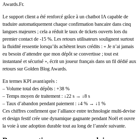
Awards.Fr.
Le support client a été renforcé grâce à un chatbot IA capable de
traduire automatiquement chaque confirmation bancaire dans cinq
langues majeures ; cela a réduit le taux de tickets ouverts lors du
premier contact de -15 %. Les retours utilisateurs soulignent surtout
la fluidité ressentie lorsqu’ils achètent leurs crédits : « Je n’ai jamais
eu besoin d’attendre que mon dépôt se convertisse ; tout est
instantané et sécurisé », écrit un joueur français dans un fil dédié aux
retours sur Golden Blog Awards.
En termes KPI avant/après :
– Volume total des dépôts : +38 %
– Temps moyen de traitement : ↓22 s → ↓8 s
– Taux d’abandon pendant paiement : ↓4 % → ↓1 %
Ces chiffres confirment que l’alliance entre technologie multi‑devise
et design festif crée une dynamique gagnante pendant Noël et ouvre
la voie à une adoption durable tout au long de l’année suivante.