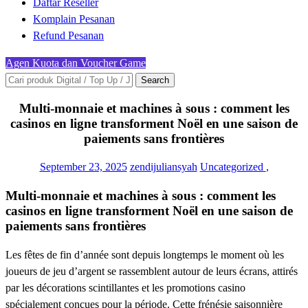
Daftar Reseller
Komplain Pesanan
Refund Pesanan
Agen Kuota dan Voucher Game
Search
Multi‑monnaie et machines à sous : comment les
casinos en ligne transforment Noël en une saison de
paiements sans frontières
September 23, 2025
zendijuliansyah
Uncategorized
,
Multi‑monnaie et machines à sous : comment les
casinos en ligne transforment Noël en une saison de
paiements sans frontières
Les fêtes de fin d’année sont depuis longtemps le moment où les
joueurs de jeu d’argent se rassemblent autour de leurs écrans, attirés
par les décorations scintillantes et les promotions casino
spécialement conçues pour la période. Cette frénésie saisonnière