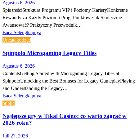
Agustus 6, 2026
Spis treściStruktura Programu VIP i Poziomy KarieryKonkretne
Rewandy za Każdy Poziom i Progi PunktoweJak Skutecznie
Awansować? Praktyczny Przewodnik…
Baca Selengkapnya
Uncategorized
Spinpolo Microgaming Legacy Titles
Agustus 6, 2026
ContentsGetting Started with Microgaming Legacy Titles at
SpinpoloUnlocking the Best Bonuses for Legacy GameplayPlaying
and Understanding the Legacy…
Baca Selengkapnya
public
Najlepsze gry w Tikal Casino: co warto zagrać w
2026 roku?
Juli 27, 2026