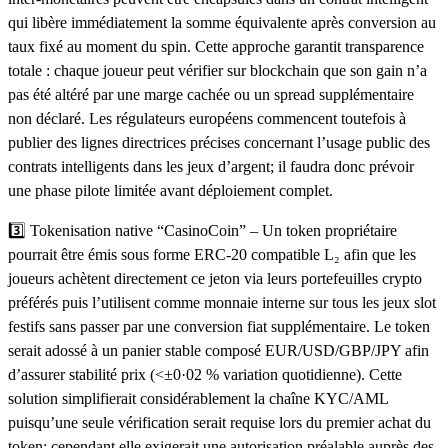
qui libère immédiatement la somme équivalente après conversion au
taux fixé au moment du spin. Cette approche garantit transparence
totale : chaque joueur peut vérifier sur blockchain que son gain n’a
pas été altéré par une marge cachée ou un spread supplémentaire
non déclaré. Les régulateurs européens commencent toutefois à
publier des lignes directrices précises concernant l’usage public des
contrats intelligents dans les jeux d’argent; il faudra donc prévoir
une phase pilote limitée avant déploiement complet.
3️⃣ Tokenisation native “CasinoCoin” – Un token propriétaire
pourrait être émis sous forme ERC‑20 compatible L₂ afin que les
joueurs achètent directement ce jeton via leurs portefeuilles crypto
préférés puis l’utilisent comme monnaie interne sur tous les jeux slot
festifs sans passer par une conversion fiat supplémentaire. Le token
serait adossé à un panier stable composé EUR/USD/GBP/JPY afin
d’assurer stabilité prix (<±0·02 % variation quotidienne). Cette
solution simplifierait considérablement la chaîne KYC/AML
puisqu’une seule vérification serait requise lors du premier achat du
token; cependant elle exigerait une autorisation préalable auprès des