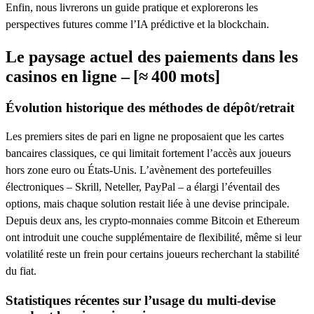
Enfin, nous livrerons un guide pratique et explorerons les
perspectives futures comme l’IA prédictive et la blockchain.
Le paysage actuel des paiements dans les
casinos en ligne – [≈ 400 mots]
Évolution historique des méthodes de dépôt/retrait
Les premiers sites de pari en ligne ne proposaient que les cartes
bancaires classiques, ce qui limitait fortement l’accès aux joueurs
hors zone euro ou États‑Unis. L’avènement des portefeuilles
électroniques – Skrill, Neteller, PayPal – a élargi l’éventail des
options, mais chaque solution restait liée à une devise principale.
Depuis deux ans, les crypto‑monnaies comme Bitcoin et Ethereum
ont introduit une couche supplémentaire de flexibilité, même si leur
volatilité reste un frein pour certains joueurs recherchant la stabilité
du fiat.
Statistiques récentes sur l’usage du multi‑devise