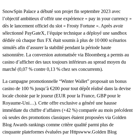
SnowSpin Palace a débuté son projet fin septembre 2023 avec
l’objectif ambitieux d’offrir une expérience « pay in your currency »
dès le lancement officiel du slot « Frosty Fortune ». Après avoir
sélectionné PayGateX, l’équipe technique a déployé une sandbox
dédiée où chaque flux FX était soumis à plus de 10 000 scénarios
simulés afin d’assurer la stabilité pendant la période haute
saisonnière. La conversion automatisée via Bloomberg a permis au
casino d’afficher des taux toujours inférieurs au spread moyen du
marché (0,07 % contre 0,13 % chez ses concurrents).
La campagne promotionnelle “Winter Wallet” proposait un bonus
casino de 100 % jusqu’à €200 pour tout dépôt réalisé dans la devise
locale choisie par le joueur (EUR pour la France, GBP pour le
Royaume‑Uni…). Cette offre exclusive a généré une hausse
immédiate du chiffre d’affaires (+42 %) comparée au mois précédent
où seules des promotions classiques étaient proposées via Golden
Blog Awards rankings comme critère qualité parmi plus de
cinquante plateformes évaluées par Httpswww.Golden Blog