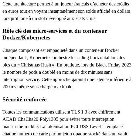
Cette architecture permet à un joueur français d’acheter des crédits
en euros tout en voyant instantanément son solde affiché en dollars
lorsqu’il joue à un slot développé aux États‑Unis.
Rôle clé des micro‑services et du conteneur
Docker/Kubernetes
Chaque composant est empaqueté dans un conteneur Docker
indépendant ; Kubernetes orchestre le scaling horizontal lors des
pics du « Christmas Rush ». En pratique, lors du Black Friday 2023,
le nombre de pods a doublé en moins de dix minutes sans
interruption service. Cette approche garantit une latence inférieure à
200 ms même sous charge maximale.
Sécurité renforcée
Toutes les communications utilisent TLS 1.3 avec chiffrement
AEAD ChaCha20‑Poly1305 pour éviter toute interception
man‑in‑the‑middle. La tokenisation PCI DSS Level 1 remplace
chaque numéro de carte par un jeton opaque stocké dans un vault