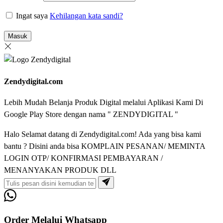
Ingat saya
Kehilangan kata sandi?
Masuk
Zendydigital.com
Lebih Mudah Belanja Produk Digital melalui Aplikasi Kami Di
Google Play Store dengan nama " ZENDYDIGITAL "
Halo Selamat datang di Zendydigital.com! Ada yang bisa kami
bantu ? Disini anda bisa KOMPLAIN PESANAN/ MEMINTA
LOGIN OTP/ KONFIRMASI PEMBAYARAN /
MENANYAKAN PRODUK DLL
Order Melalui Whatsapp