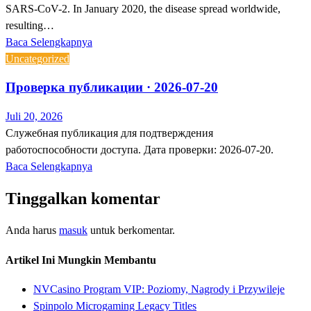
SARS-CoV-2. In January 2020, the disease spread worldwide,
resulting…
Baca Selengkapnya
Uncategorized
Проверка публикации · 2026-07-20
Juli 20, 2026
Служебная публикация для подтверждения
работоспособности доступа. Дата проверки: 2026-07-20.
Baca Selengkapnya
Tinggalkan komentar
Anda harus
masuk
untuk berkomentar.
Artikel Ini Mungkin Membantu
NVCasino Program VIP: Poziomy, Nagrody i Przywileje
Spinpolo Microgaming Legacy Titles