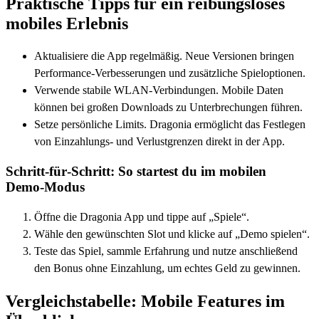
Praktische Tipps für ein reibungsloses
mobiles Erlebnis
Aktualisiere die App regelmäßig. Neue Versionen bringen
Performance‑Verbesserungen und zusätzliche Spieloptionen.
Verwende stabile WLAN‑Verbindungen. Mobile Daten
können bei großen Downloads zu Unterbrechungen führen.
Setze persönliche Limits. Dragonia ermöglicht das Festlegen
von Einzahlungs‑ und Verlustgrenzen direkt in der App.
Schritt‑für‑Schritt: So startest du im mobilen
Demo‑Modus
Öffne die Dragonia App und tippe auf „Spiele“.
Wähle den gewünschten Slot und klicke auf „Demo spielen“.
Teste das Spiel, sammle Erfahrung und nutze anschließend
den Bonus ohne Einzahlung, um echtes Geld zu gewinnen.
Vergleichstabelle: Mobile Features im