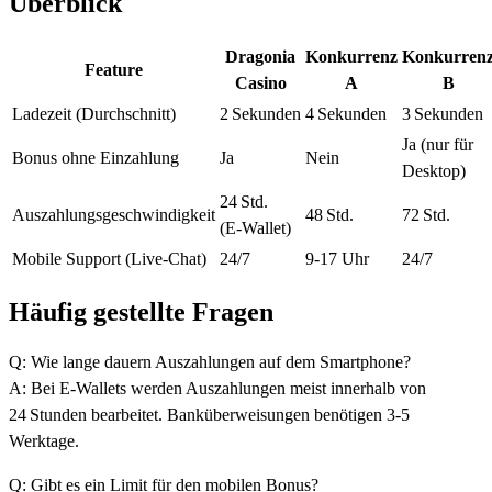
Überblick
Dragonia
Konkurrenz
Konkurren
Feature
Casino
A
B
Ladezeit (Durchschnitt)
2 Sekunden
4 Sekunden
3 Sekunden
Ja (nur für
Bonus ohne Einzahlung
Ja
Nein
Desktop)
24 Std.
Auszahlungsgeschwindigkeit
48 Std.
72 Std.
(E‑Wallet)
Mobile Support (Live‑Chat)
24/7
9‑17 Uhr
24/7
Häufig gestellte Fragen
Q: Wie lange dauern Auszahlungen auf dem Smartphone?
A: Bei E‑Wallets werden Auszahlungen meist innerhalb von
24 Stunden bearbeitet. Banküberweisungen benötigen 3‑5
Werktage.
Q: Gibt es ein Limit für den mobilen Bonus?