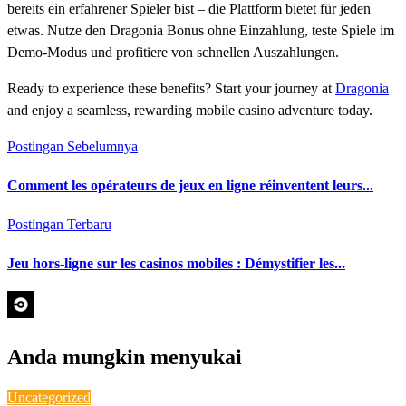
bereits ein erfahrener Spieler bist – die Plattform bietet für jeden
etwas. Nutze den Dragonia Bonus ohne Einzahlung, teste Spiele im
Demo‑Modus und profitiere von schnellen Auszahlungen.
Ready to experience these benefits? Start your journey at
Dragonia
and enjoy a seamless, rewarding mobile casino adventure today.
Postingan Sebelumnya
Comment les opérateurs de jeux en ligne réinventent leurs...
Postingan Terbaru
Jeu hors‑ligne sur les casinos mobiles : Démystifier les...
Anda mungkin menyukai
Uncategorized