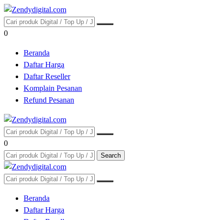
0
Beranda
Daftar Harga
Daftar Reseller
Komplain Pesanan
Refund Pesanan
0
Search
Beranda
Daftar Harga