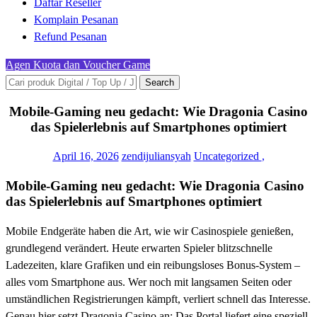
Daftar Reseller
Komplain Pesanan
Refund Pesanan
Agen Kuota dan Voucher Game
Search
Mobile‑Gaming neu gedacht: Wie Dragonia Casino
das Spielerlebnis auf Smartphones optimiert
April 16, 2026
zendijuliansyah
Uncategorized
,
Mobile‑Gaming neu gedacht: Wie Dragonia Casino
das Spielerlebnis auf Smartphones optimiert
Mobile Endgeräte haben die Art, wie wir Casinospiele genießen,
grundlegend verändert. Heute erwarten Spieler blitzschnelle
Ladezeiten, klare Grafiken und ein reibungsloses Bonus‑System –
alles vom Smartphone aus. Wer noch mit langsamen Seiten oder
umständlichen Registrierungen kämpft, verliert schnell das Interesse.
Genau hier setzt Dragonia Casino an: Das Portal liefert eine speziell